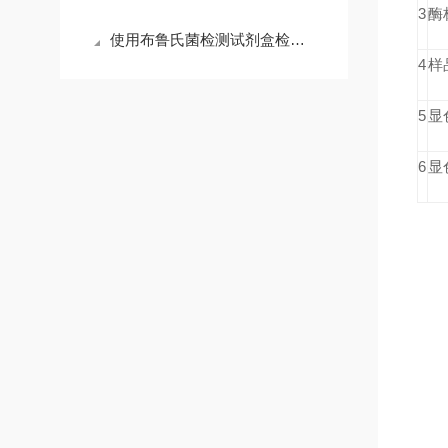
3
酶
使用布鲁氏菌检测试剂盒检测时，需要遵循以下步骤
4
样
5
显
6
显