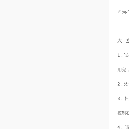
即为
六、
1
．试
用完
2
．浓
3
．各
控制
4
． 