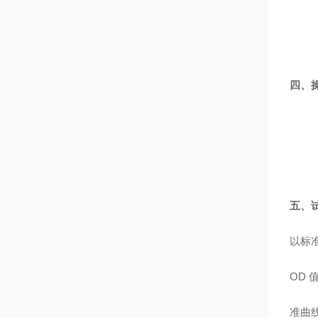
四、
五、
以标
OD
准曲