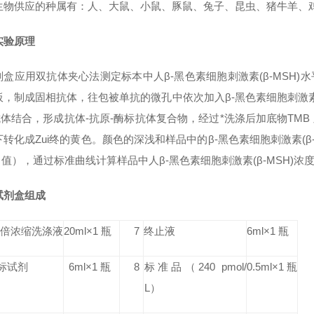
生物供应的种属有：人、大鼠、小鼠、豚鼠、兔子、昆虫、猪牛羊、鸡鸭
实验原理
盒应用双抗体夹心法测定标本中人β-黑色素细胞刺激素(β-MSH)水
，制成固相抗体，往包被单抗的微孔中依次加入β-黑色素细胞刺激素(β-
抗体结合，形成抗体-抗原-酶标抗体复合物，经过*洗涤后加底物TMB
转化成Zui终的黄色。颜色的深浅和样品中的β-黑色素细胞刺激素(β
 值），通过标准曲线计算样品中人β-黑色素细胞刺激素(β-MSH)浓
试剂盒组成
0 倍浓缩洗涤液
20ml×1 瓶
7
终止液
6ml×1 瓶
标试剂
6ml×1 瓶
8
标准品
（240 pmol/
0.5ml×1 瓶
L）