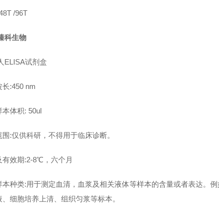
8T /96T
臻科生物
人ELISA试剂盒
长:450 nm
本体积: 50ul
范围:仅供科研，不得用于临床诊断。
有效期:2-8℃，六个月
样本种类:用于测定血清，血浆及相关液体等样本的含量或者表达。
液、细胞培养上清、组织匀浆等标本。