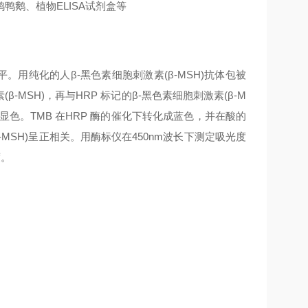
鹅、植物ELISA试剂盒等
平。用纯化的人β-黑色素细胞刺激素(β-MSH)抗体包被
MSH)，再与HRP 标记的β-黑色素细胞刺激素(β-M
 显色。TMB 在HRP 酶的催化下转化成蓝色，并在酸的
-MSH)呈正相关。用酶标仪在450nm波长下测定吸光度
度。