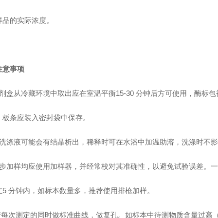
样品的实际浓度。
注意事项
剂盒从冷藏环境中取出应在室温平衡15-30 分钟后方可使用，酶标
，板条应装入密封袋中保存。
洗涤液可能会有结晶析出，稀释时可在水浴中加温助溶，洗涤时不影
步加样均应使用加样器，并经常校对其准确性，以避免试验误差。一
在5 分钟内，如标本数量多，推荐使用排枪加样。
请每次测定的同时做标准曲线，做复孔。如标本中待测物质含量过高（