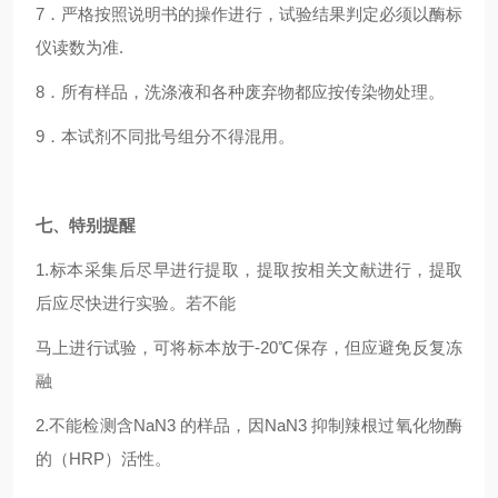
7
．严格按照说明书的操作进行，试验结果判定必须以酶标
仪读数为准.
8
．所有样品，洗涤液和各种废弃物都应按传染物处理。
9
．本试剂不同批号组分不得混用。
七、特别提醒
1.
标本采集后尽早进行提取，提取按相关文献进行，提取
后应尽快进行实验。若不能
马上进行试验，可将标本放于-20℃保存，但应避免反复冻
融
2.
不能检测含NaN3 的样品，因NaN3 抑制辣根过氧化物酶
的（HRP）活性。