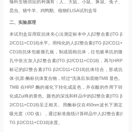
臻科生物供应的种属有：人、大鼠、小鼠、豚鼠、兔子、
昆虫、猪牛羊、鸡鸭鹅、植物ELISA试剂盒等
二、实验原理
本试剂盒应用双抗体夹心法测定标本中人β2整合素(ITG β
2/CD11+CD18)水平。用纯化的人β2整合素(ITG β2/CD11+
CD18)抗体包被微孔板，制成固相抗体，往包被单抗的微
孔中依次加入β2整合素(ITG β2/CD11+CD18)，再与HRP
标记的β2整合素(ITG β2/CD11+CD18)抗体结合，形成抗
体-抗原-酶标抗体复合物，经过*洗涤后加底物TMB 显色。
TMB 在HRP 酶的催化下转化成蓝色，并在酸的作用下转
化成Zui终的黄色。颜色的深浅和样品中的β2整合素(ITG β
2/CD11+CD18)呈正相关。用酶标仪在450nm波长下测定
吸光度（OD 值），通过标准曲线计算样品中人β2整合素(I
TG β2/CD11+CD18)浓度。