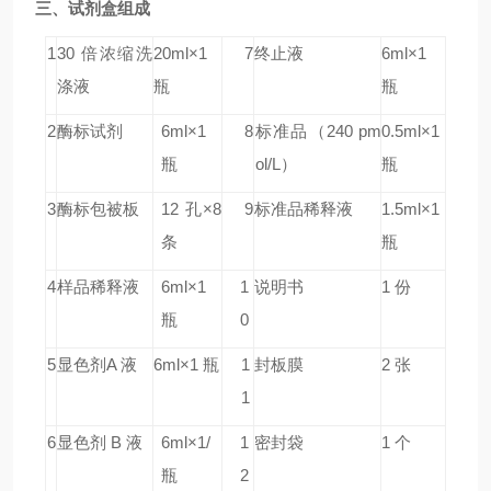
三、试剂盒组成
1
30 倍浓缩洗
20ml×1
7
终止液
6ml×1
涤液
瓶
瓶
2
酶标试剂
6ml×1
8
标准品
（240 pm
0.5ml×1
瓶
ol/L）
瓶
3
酶标包被板
12 孔×8
9
标准品稀释液
1.5ml×1
条
瓶
4
样品稀释液
6ml×1
1
说明书
1 份
瓶
0
5
显色剂A 液
6ml×1 瓶
1
封板膜
2 张
1
6
显色剂 B 液
6ml×1/
1
密封袋
1 个
瓶
2