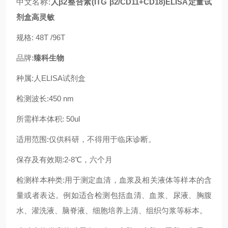
中文名称:
人β2整合素(ITG β2/CD11+CD18)ELISA定量试
剂盒高灵敏
规格: 48T /96T
品牌:
臻科生物
种属:人ELISA试剂盒
检测波长:450 nm
所需样本体积: 50ul
适用范围:仅供科研，不得用于临床诊断。
保存及有效期:2-8℃，六个月
检测样本种类:用于测定血清，血浆及相关液体等样本的含
量或者表达。例如适合检测包括血清、血浆、尿液、胸腹
水、灌洗液、脑脊液、细胞培养上清、组织匀浆等标本。