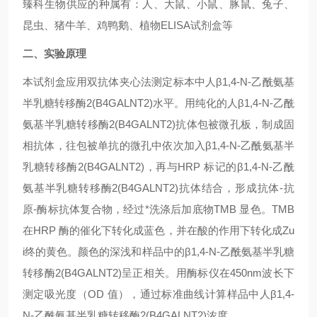
臻科生物供应的种属有：人、大鼠、小鼠、豚鼠、兔子、
昆虫、猪牛羊、鸡鸭鹅、植物ELISA试剂盒等
二、实验原理
本试剂盒应用双抗体夹心法测定标本中人β1,4-N-乙酰氨基
半乳糖转移酶2(B4GALNT2)水平。用纯化的人β1,4-N-乙酰
氨基半乳糖转移酶2(B4GALNT2)抗体包被微孔板，制成固
相抗体，往包被单抗的微孔中依次加入β1,4-N-乙酰氨基半
乳糖转移酶2(B4GALNT2)，再与HRP 标记的β1,4-N-乙酰
氨基半乳糖转移酶2(B4GALNT2)抗体结合，形成抗体-抗
原-酶标抗体复合物，经过*洗涤后加底物TMB 显色。TMB
在HRP 酶的催化下转化成蓝色，并在酸的作用下转化成Zu
i终的黄色。颜色的深浅和样品中的β1,4-N-乙酰氨基半乳糖
转移酶2(B4GALNT2)呈正相关。用酶标仪在450nm波长下
测定吸光度（OD 值），通过标准曲线计算样品中人β1,4-
N-乙酰氨基半乳糖转移酶2(B4GALNT2)浓度。