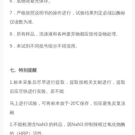
6
．底物请避光保存。
7
．严格按照说明书的操作进行，试验结果判定必须以酶标
仪读数为准.
8
．所有样品，洗涤液和各种废弃物都应按传染物处理。
9
．本试剂不同批号组分不得混用。
七、特别提醒
1.
标本采集后尽早进行提取，提取按相关文献进行，提取
后应尽快进行实验。若不能
马上进行试验，可将标本放于-20℃保存，但应避免反复冻
融
2.
不能检测含NaN3 的样品，因NaN3 抑制辣根过氧化物酶
的（HRP）活性。