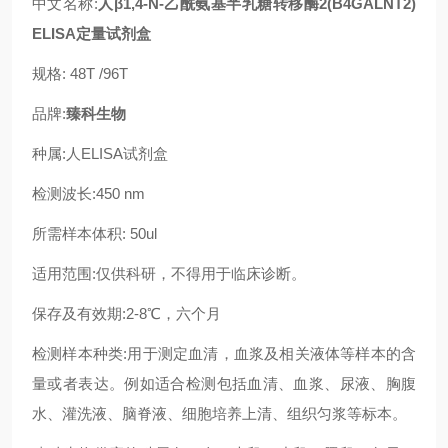
中文名称:
人β1,4-N-乙酰氨基半乳糖转移酶2(B4GALNT2)
ELISA定量试剂盒
规格: 48T /96T
品牌:
臻科生物
种属:人ELISA试剂盒
检测波长:450 nm
所需样本体积: 50ul
适用范围:仅供科研，不得用于临床诊断。
保存及有效期:2-8℃，六个月
检测样本种类:用于测定血清，血浆及相关液体等样本的含
量或者表达。例如适合检测包括血清、血浆、尿液、胸腹
水、灌洗液、脑脊液、细胞培养上清、组织匀浆等标本。