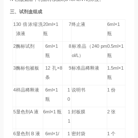
三、试剂盒组成
1
30 倍浓缩洗
20ml×1
7
终止液
6ml×1
涤液
瓶
瓶
2
酶标试剂
6ml×1
8
标准品
（240 pm
0.5ml×1
瓶
ol/L）
瓶
3
酶标包被板
12 孔×8
9
标准品稀释液
1.5ml×1
条
瓶
4
样品稀释液
6ml×1
1
说明书
1 份
瓶
0
5
显色剂A 液
6ml×1 瓶
1
封板膜
2 张
1
6
显色剂 B 液
6ml×1/
1
密封袋
1 个