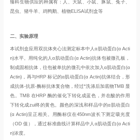
臻科生物供应的种属有：人、大鼠、小鼠、豚鼠、兔子、
昆虫、猪牛羊、鸡鸭鹅、植物ELISA试剂盒等
二、实验原理
本试剂盒应用双抗体夹心法测定标本中人α肌动蛋白(α Acti
n)水平。用纯化的人α肌动蛋白(α Actin)抗体包被微孔板，
制成固相抗体，往包被单抗的微孔中依次加入α肌动蛋白(α
Actin)，再与HRP 标记的α肌动蛋白(α Actin)抗体结合，形
成抗体-抗原-酶标抗体复合物，经过*洗涤后加底物TMB 显
色。TMB 在HRP 酶的催化下转化成蓝色，并在酸的作用
下转化成zui终的黄色。颜色的深浅和样品中的α肌动蛋白
(α Actin)呈正相关。用酶标仪在450nm波长下测定吸光度
（OD 值），通过标准曲线计算样品中人α肌动蛋白(α Acti
n)浓度。