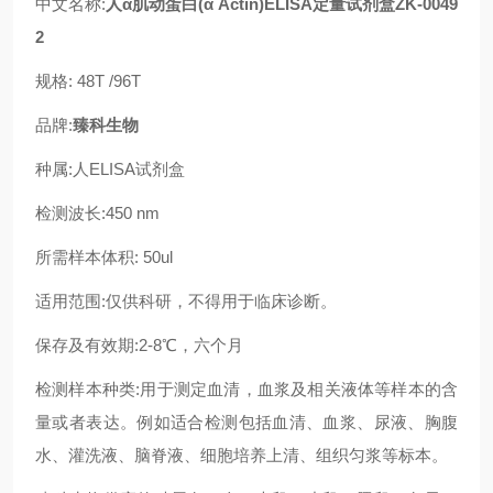
中文名称:
人α肌动蛋白(α Actin)ELISA定量试剂盒ZK-0049
2
规格: 48T /96T
品牌:
臻科生物
种属:人ELISA试剂盒
检测波长:450 nm
所需样本体积: 50ul
适用范围:仅供科研，不得用于临床诊断。
保存及有效期:2-8℃，六个月
检测样本种类:用于测定血清，血浆及相关液体等样本的含
量或者表达。例如适合检测包括血清、血浆、尿液、胸腹
水、灌洗液、脑脊液、细胞培养上清、组织匀浆等标本。