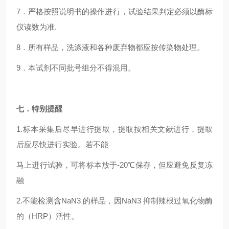
7
．严格按照说明书的操作进行，试验结果判定必须以酶标
仪读数为准.
8
．所有样品，洗涤液和各种废弃物都应按传染物处理。
9
．本试剂不同批号组分不得混用。
七．特别提醒
1.
标本采集后尽早进行提取，提取按相关文献进行，提取
后应尽快进行实验。若不能
马上进行试验，可将标本放于-20℃保存，但应避免反复冻
融
2.
不能检测含NaN3 的样品，因NaN3 抑制辣根过氧化物酶
的（HRP）活性。