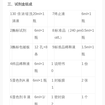
三、试剂盒组成
1
30 倍浓缩洗
20ml×1
7
终止液
6ml×1
涤液
瓶
瓶
2
酶标试剂
6ml×1
8
标准品
（240 pm
0.5ml×1
瓶
ol/L）
瓶
3
酶标包被板
12 孔×8
9
标准品稀释液
1.5ml×1
条
瓶
4
样品稀释液
6ml×1
1
说明书
1 份
瓶
0
5
显色剂A 液
6ml×1 瓶
1
封板膜
2 张
1
6
显色剂 B 液
6ml×1/
1
密封袋
1 个
瓶
2