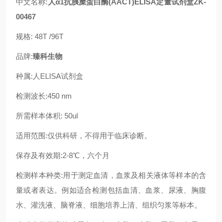
中文名称:
人α1抗胰糜蛋白酶(AACT)ELISA定量试剂盒ZK-
00467
规格: 48T /96T
品牌:
臻科生物
种属:人ELISA试剂盒
检测波长:450 nm
所需样本体积: 50ul
适用范围:仅供科研，不得用于临床诊断。
保存及有效期:2-8℃，六个月
检测样本种类:用于测定血清，血浆及相关液体等样本的含
量或者表达。例如适合检测包括血清、血浆、尿液、胸腹
水、灌洗液、脑脊液、细胞培养上清、组织匀浆等标本。