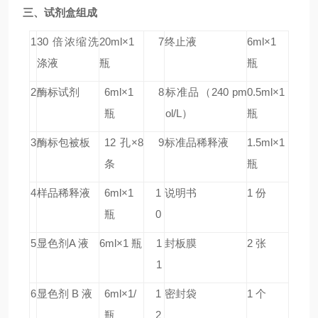
三、试剂盒组成
1
30 倍浓缩洗
20ml×1
7
终止液
6ml×1
涤液
瓶
瓶
2
酶标试剂
6ml×1
8
标准品
（240 pm
0.5ml×1
瓶
ol/L）
瓶
3
酶标包被板
12 孔×8
9
标准品稀释液
1.5ml×1
条
瓶
4
样品稀释液
6ml×1
1
说明书
1 份
瓶
0
5
显色剂A 液
6ml×1 瓶
1
封板膜
2 张
1
6
显色剂 B 液
6ml×1/
1
密封袋
1 个
瓶
2