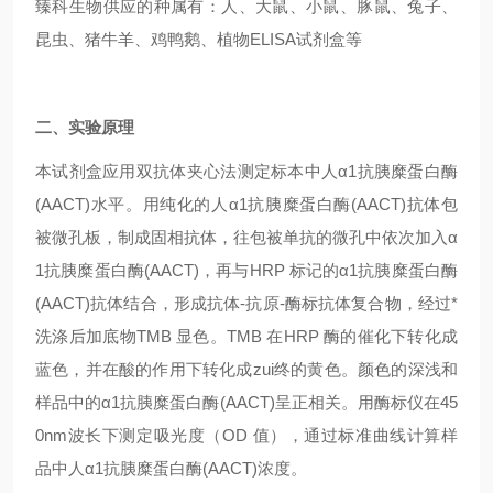
臻科生物供应的种属有：人、大鼠、小鼠、豚鼠、兔子、
昆虫、猪牛羊、鸡鸭鹅、植物ELISA试剂盒等
二、实验原理
本试剂盒应用双抗体夹心法测定标本中人α1抗胰糜蛋白酶
(AACT)水平。用纯化的人α1抗胰糜蛋白酶(AACT)抗体包
被微孔板，制成固相抗体，往包被单抗的微孔中依次加入α
1抗胰糜蛋白酶(AACT)，再与HRP 标记的α1抗胰糜蛋白酶
(AACT)抗体结合，形成抗体-抗原-酶标抗体复合物，经过*
洗涤后加底物TMB 显色。TMB 在HRP 酶的催化下转化成
蓝色，并在酸的作用下转化成zui终的黄色。颜色的深浅和
样品中的α1抗胰糜蛋白酶(AACT)呈正相关。用酶标仪在45
0nm波长下测定吸光度（OD 值），通过标准曲线计算样
品中人α1抗胰糜蛋白酶(AACT)浓度。