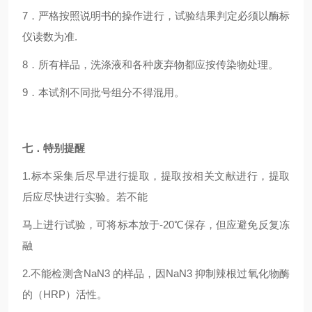
7
．严格按照说明书的操作进行，试验结果判定必须以酶标
仪读数为准.
8
．所有样品，洗涤液和各种废弃物都应按传染物处理。
9
．本试剂不同批号组分不得混用。
七．特别提醒
1.
标本采集后尽早进行提取，提取按相关文献进行，提取
后应尽快进行实验。若不能
马上进行试验，可将标本放于-20℃保存，但应避免反复冻
融
2.
不能检测含NaN3 的样品，因NaN3 抑制辣根过氧化物酶
的（HRP）活性。