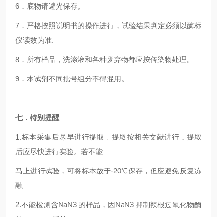
6
．底物请避光保存。
7
．严格按照说明书的操作进行，试验结果判定必须以酶标
仪读数为准.
8
．所有样品，洗涤液和各种废弃物都应按传染物处理。
9
．本试剂不同批号组分不得混用。
七．特别提醒
1.
标本采集后尽早进行提取，提取按相关文献进行，提取
后应尽快进行实验。若不能
马上进行试验，可将标本放于-20℃保存，但应避免反复冻
融
2.
不能检测含NaN3 的样品，因NaN3 抑制辣根过氧化物酶