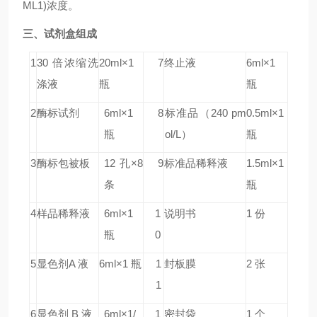
ML1)浓度。
三、试剂盒组成
1
30 倍浓缩洗
20ml×1
7
终止液
6ml×1
涤液
瓶
瓶
2
酶标试剂
6ml×1
8
标准品
（240 pm
0.5ml×1
瓶
ol/L）
瓶
3
酶标包被板
12 孔×8
9
标准品稀释液
1.5ml×1
条
瓶
4
样品稀释液
6ml×1
1
说明书
1 份
瓶
0
5
显色剂A 液
6ml×1 瓶
1
封板膜
2 张
1
6
显色剂 B 液
6ml×1/
1
密封袋
1 个