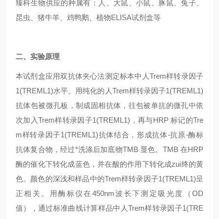
臻科生物供应的种属有：人、大鼠、小鼠、豚鼠、兔子、
昆虫、猪牛羊、鸡鸭鹅、植物ELISA试剂盒等
二、实验原理
本试剂盒应用双抗体夹心法测定标本中人Trem样转录因子
1(TREML1)水平。用纯化的人Trem样转录因子1(TREML1)
抗体包被微孔板，制成固相抗体，往包被单抗的微孔中依
次加入Trem样转录因子1(TREML1)，再与HRP 标记的Tre
m样转录因子1(TREML1)抗体结合，形成抗体-抗原-酶标
抗体复合物，经过*洗涤后加底物TMB 显色。TMB 在HRP
酶的催化下转化成蓝色，并在酸的作用下转化成zui终的黄
色。颜色的深浅和样品中的Trem样转录因子1(TREML1)呈
正相关。用酶标仪在450nm波长下测定吸光度（OD
值），通过标准曲线计算样品中人Trem样转录因子1(TRE