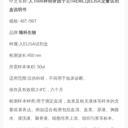
中文名称:
人Trem样转录因子1(TREML1)ELISA定量试剂
盒说明书
规格: 48T /96T
品牌:
臻科生物
种属:人ELISA试剂盒
检测波长:450 nm
所需样本体积: 50ul
适用范围:仅供科研，不得用于临床诊断。
保存及有效期:2-8℃，六个月
检测样本种类:用于测定血清，血浆及相关液体等样本的含
量或者表达。例如适合检测包括血清、血浆、尿液、胸腹
水、灌洗液、脑脊液、细胞培养上清、组织匀浆等标本。