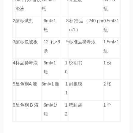
涤液
瓶
瓶
2
酶标试剂
6ml×1
8
标准品
（240 pm
0.5ml×1
瓶
ol/L）
瓶
3
酶标包被板
12 孔×8
9
标准品稀释液
1.5ml×1
条
瓶
4
样品稀释液
6ml×1
1
说明书
1 份
瓶
0
5
显色剂A 液
6ml×1 瓶
1
封板膜
2 张
1
6
显色剂 B 液
6ml×1/
1
密封袋
1 个
瓶
2