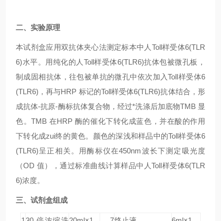
二、实验原理
本试剂盒应用双抗体夹心法测定标本中人Toll样受体6(TLR
6)水平。用纯化的人Toll样受体6(TLR6)抗体包被微孔板，
制成固相抗体，往包被单抗的微孔中依次加入Toll样受体6
(TLR6)，再与HRP 标记的Toll样受体6(TLR6)抗体结合，形
成抗体-抗原-酶标抗体复合物，经过*洗涤后加底物TMB 显
色。TMB 在HRP 酶的催化下转化成蓝色，并在酸的作用
下转化成zui终的黄色。颜色的深浅和样品中的Toll样受体6
(TLR6)呈正相关。用酶标仪在450nm波长下测定吸光度
（OD 值），通过标准曲线计算样品中人Toll样受体6(TLR
6)浓度。
三、试剂盒组成
1
30 倍浓缩洗
20ml×1
7
终止液
6ml×1