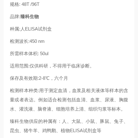
规格: 48T /96T
品牌:
臻科生物
种属:人ELISA试剂盒
检测波长:450 nm
所需样本体积: 50ul
适用范围:仅供科研，不得用于临床诊断。
保存及有效期:2-8℃，六个月
检测样本种类:用于测定血清，血浆及相关液体等样本的含
量或者表达。例如适合检测包括血清、血浆、尿液、胸腹
水、灌洗液、脑脊液、细胞培养上清、组织匀浆等标本。
臻科生物供应的种属有：人、大鼠、小鼠、豚鼠、兔子、
昆虫、猪牛羊、鸡鸭鹅、植物ELISA试剂盒等