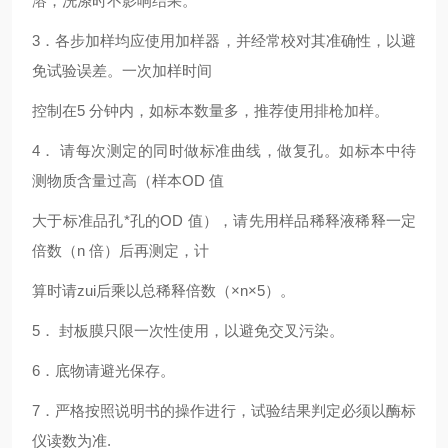
溶，洗涤时不影响结果。
3
．各步加样均应使用加样器，并经常校对其准确性，以避
免试验误差。一次加样时间
控制在5 分钟内，如标本数量多，推荐使用排枪加样。
4
． 请每次测定的同时做标准曲线，做复孔。如标本中待
测物质含量过高（样本OD 值
大于标准品孔*孔的OD 值），请先用样品稀释液稀释一定
倍数（n 倍）后再测定，计
算时请zui后乘以总稀释倍数（×n×5）。
5
． 封板膜只限一次性使用，以避免交叉污染。
6
．底物请避光保存。
7
．严格按照说明书的操作进行，试验结果判定必须以酶标
仪读数为准.