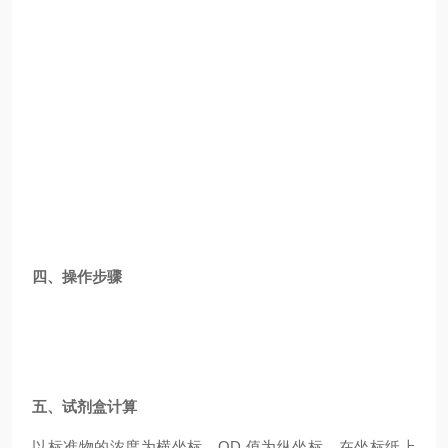
四、操作步骤
五、试剂盒计算
以标准物的浓度为横坐标，OD 值为纵坐标，在坐标纸上