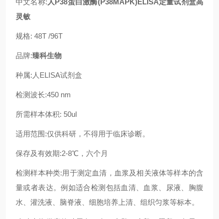
中文名称:
人P38蛋白激酶(P38MAPK)ELISA定量试剂盒高
灵敏
规格: 48T /96T
品牌:
臻科生物
种属:人ELISA试剂盒
检测波长:450 nm
所需样本体积: 50ul
适用范围:仅供科研，不得用于临床诊断。
保存及有效期:2-8℃，六个月
检测样本种类:用于测定血清，血浆及相关液体等样本的含
量或者表达。例如适合检测包括血清、血浆、尿液、胸腹
水、灌洗液、脑脊液、细胞培养上清、组织匀浆等标本。