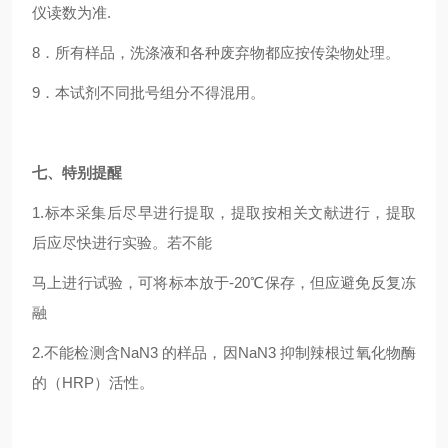
仪读数为准.
8
．所有样品，洗涤液和各种废弃物都应按传染物处理。
9
．本试剂不同批号组分不得混用。
七、特别提醒
1.
标本采集后尽早进行提取，提取按相关文献进行，提取
后应尽快进行实验。若不能
马上进行试验，可将标本放于-20℃保存，但应避免反复冻
融
2.
不能检测含NaN3 的样品，因NaN3 抑制辣根过氧化物酶
的（HRP）活性。