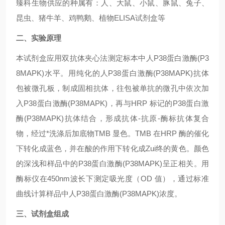
臻科生物供应的种属有：人、大鼠、小鼠、豚鼠、兔子、
昆虫、猪牛羊、鸡鸭鹅、植物ELISA试剂盒等
二、实验原理
本试剂盒应用双抗体夹心法测定标本中人P38蛋白激酶(P3
8MAPK)水平。用纯化的人P38蛋白激酶(P38MAPK)抗体
包被微孔板，制成固相抗体，往包被单抗的微孔中依次加
入P38蛋白激酶(P38MAPK)，再与HRP 标记的P38蛋白激
酶(P38MAPK)抗体结合，形成抗体-抗原-酶标抗体复合
物，经过*洗涤后加底物TMB 显色。TMB 在HRP 酶的催化
下转化成蓝色，并在酸的作用下转化成Zui终的黄色。颜色
的深浅和样品中的P38蛋白激酶(P38MAPK)呈正相关。用
酶标仪在450nm波长下测定吸光度（OD 值），通过标准
曲线计算样品中人P38蛋白激酶(P38MAPK)浓度。
三、试剂盒组成