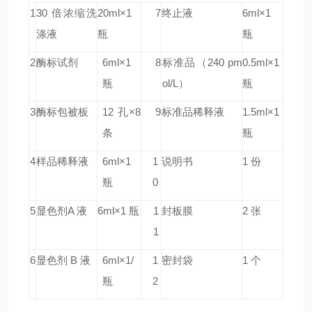
1
30 倍浓缩洗
20ml×1
7
终止液
6ml×1
涤液
瓶
瓶
2
酶标试剂
6ml×1
8
标准品
（240 pm
0.5ml×1
瓶
ol/L）
瓶
3
酶标包被板
12 孔×8
9
标准品稀释液
1.5ml×1
条
瓶
4
样品稀释液
6ml×1
1
说明书
1 份
瓶
0
5
显色剂A 液
6ml×1 瓶
1
封板膜
2 张
1
6
显色剂 B 液
6ml×1/
1
密封袋
1 个
瓶
2