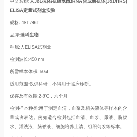
中文名称:
人Jo1抗体/抗组氨酰tRNA合成酶抗体(Jo1/HRS)
ELISA定量试剂盒实验
规格: 48T /96T
品牌:
臻科生物
种属:人ELISA试剂盒
检测波长:450 nm
所需样本体积: 50ul
适用范围:仅供科研，不得用于临床诊断。
保存及有效期:2-8℃，六个月
检测样本种类:用于测定血清，血浆及相关液体等样本的含
量或者表达。例如适合检测包括血清、血浆、尿液、胸腹
水、灌洗液、脑脊液、细胞培养上清、组织匀浆等标本。