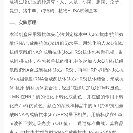
臻科生物供应的种属有：人、大鼠、小鼠、豚鼠、兔子、
昆虫、猪牛羊、鸡鸭鹅、植物ELISA试剂盒等
二、实验原理
本试剂盒应用双抗体夹心法测定标本中人Jo1抗体/抗组氨
酰tRNA合成酶抗体(Jo1/HRS)水平。用纯化的人Jo1抗体/
抗组氨酰tRNA合成酶抗体(Jo1/HRS)抗体包被微孔板，制
成固相抗体，往包被单抗的微孔中依次加入Jo1抗体/抗组
氨酰tRNA合成酶抗体(Jo1/HRS)，再与HRP 标记的Jo1抗
体/抗组氨酰tRNA合成酶抗体(Jo1/HRS)抗体结合，形成抗
体-抗原-酶标抗体复合物，经过*洗涤后加底物TMB 显色。
TMB 在HRP 酶的催化下转化成蓝色，并在酸的作用下转
化成Zui终的黄色。颜色的深浅和样品中的Jo1抗体/抗组氨
酰tRNA合成酶抗体(Jo1/HRS)呈正相关。用酶标仪在450n
m波长下测定吸光度（OD 值），通过标准曲线计算样品
中人Jo1抗体/抗组氨酰tRNA合成酶抗体(Jo1/HRS)浓度。