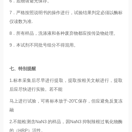
6
．底物请避光保存。
7
．严格按照说明书的操作进行，试验结果判定必须以酶标
仪读数为准.
8
．所有样品，洗涤液和各种废弃物都应按传染物处理。
9
．本试剂不同批号组分不得混用。
七、特别提醒
1.
标本采集后尽早进行提取，提取按相关文献进行，提取
后应尽快进行实验。若不能
马上进行试验，可将标本放于-20℃保存，但应避免反复冻
融
2.
不能检测含NaN3 的样品，因NaN3 抑制辣根过氧化物酶
的（HRP）活性。