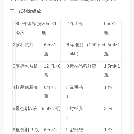
三、试剂盒组成
1
30 倍浓缩洗
20ml×1
7
终止液
6ml×1
涤液
瓶
瓶
2
酶标试剂
6ml×1
8
标准品
（240 pm
0.5ml×1
瓶
ol/L）
瓶
3
酶标包被板
12 孔×8
9
标准品稀释液
1.5ml×1
条
瓶
4
样品稀释液
6ml×1
1
说明书
1 份
瓶
0
5
显色剂A 液
6ml×1 瓶
1
封板膜
2 张
1
6
显色剂 B 液
6ml×1/
1
密封袋
1 个