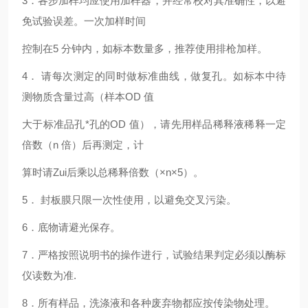
3
．各步加样均应使用加样器，并经常校对其准确性，以避
免试验误差。一次加样时间
控制在5 分钟内，如标本数量多，推荐使用排枪加样。
4
． 请每次测定的同时做标准曲线，做复孔。如标本中待
测物质含量过高（样本OD 值
大于标准品孔*孔的OD 值），请先用样品稀释液稀释一定
倍数（n 倍）后再测定，计
算时请Zui后乘以总稀释倍数（×n×5）。
5
． 封板膜只限一次性使用，以避免交叉污染。
6
．底物请避光保存。
7
．严格按照说明书的操作进行，试验结果判定必须以酶标
仪读数为准.
8
．所有样品，洗涤液和各种废弃物都应按传染物处理。