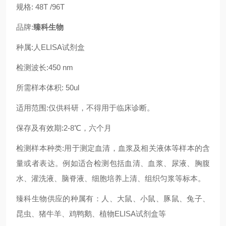
规格: 48T /96T
品牌:
臻科生物
种属:人ELISA试剂盒
检测波长:450 nm
所需样本体积: 50ul
适用范围:仅供科研，不得用于临床诊断。
保存及有效期:2-8℃，六个月
检测样本种类:用于测定血清，血浆及相关液体等样本的含
量或者表达。例如适合检测包括血清、血浆、尿液、胸腹
水、灌洗液、脑脊液、细胞培养上清、组织匀浆等标本。
臻科生物供应的种属有：人、大鼠、小鼠、豚鼠、兔子、
昆虫、猪牛羊、鸡鸭鹅、植物ELISA试剂盒等