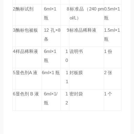
2
酶标试剂
6ml×1
8
标准品
（240 pm
0.5ml×1
瓶
ol/L）
瓶
3
酶标包被板
12 孔×8
9
标准品稀释液
1.5ml×1
条
瓶
4
样品稀释液
6ml×1
1
说明书
1 份
瓶
0
5
显色剂A 液
6ml×1 瓶
1
封板膜
2 张
1
6
显色剂 B 液
6ml×1/
1
密封袋
1 个
瓶
2