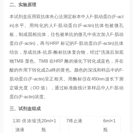
二、实验原理
本试剂盒应用双抗体夹心法测定标本中人F-肌动蛋白(F-act
in)水平。用纯化的人F-肌动蛋白(F-actin)抗体包被微孔
板，制成固相抗体，往包被单抗的微孔中依次加入F-肌动
蛋白(F-actin)，再与HRP 标记的F-肌动蛋白(F-actin)抗体
结合，形成抗体-抗原-酶标抗体复合物，经过*洗涤后加底
物TMB 显色。TMB 在HRP 酶的催化下转化成蓝色，并在
酸的作用下转化成Zui终的黄色。颜色的深浅和样品中的F-
肌动蛋白(F-actin)呈正相关。用酶标仪在450nm波长下测
定吸光度（OD 值），通过标准曲线计算样品中人F-肌动
蛋白(F-actin)浓度。
三、试剂盒组成
1
30 倍浓缩洗
20ml×1
7
终止液
6ml×1
涤液
瓶
瓶