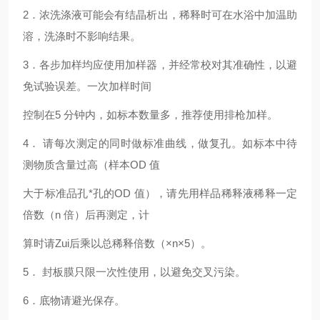
2
．浓洗涤液可能会有结晶析出，稀释时可在水浴中加温助
溶，洗涤时不影响结果。
3
．各步加样均应使用加样器，并经常校对其准确性，以避
免试验误差。一次加样时间
控制在5 分钟内，如标本数量多，推荐使用排枪加样。
4
． 请每次测定的同时做标准曲线，做复孔。如标本中待
测物质含量过高（样本OD 值
大于标准品孔*孔的OD 值），请先用样品稀释液稀释一定
倍数（n 倍）后再测定，计
算时请Zui后乘以总稀释倍数（×n×5）。
5
． 封板膜只限一次性使用，以避免交叉污染。
6
．底物请避光保存。