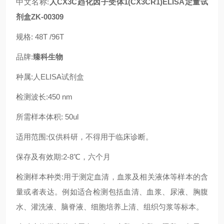
中文名称:
人CX3C趋化因子受体1(CX3CR1)ELISA定量试
剂盒ZK-00309
规格: 48T /96T
品牌:
臻科生物
种属:人ELISA试剂盒
检测波长:450 nm
所需样本体积: 50ul
适用范围:仅供科研，不得用于临床诊断。
保存及有效期:2-8℃，六个月
检测样本种类:用于测定血清，血浆及相关液体等样本的含
量或者表达。例如适合检测包括血清、血浆、尿液、胸腹
水、灌洗液、脑脊液、细胞培养上清、组织匀浆等标本。