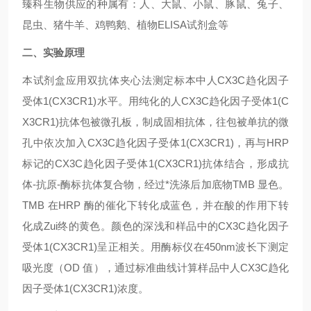
臻科生物供应的种属有：人、大鼠、小鼠、豚鼠、兔子、
昆虫、猪牛羊、鸡鸭鹅、植物ELISA试剂盒等
二、实验原理
本试剂盒应用双抗体夹心法测定标本中人CX3C趋化因子
受体1(CX3CR1)水平。用纯化的人CX3C趋化因子受体1(C
X3CR1)抗体包被微孔板，制成固相抗体，往包被单抗的微
孔中依次加入CX3C趋化因子受体1(CX3CR1)，再与HRP
标记的CX3C趋化因子受体1(CX3CR1)抗体结合，形成抗
体-抗原-酶标抗体复合物，经过*洗涤后加底物TMB 显色。
TMB 在HRP 酶的催化下转化成蓝色，并在酸的作用下转
化成Zui终的黄色。颜色的深浅和样品中的CX3C趋化因子
受体1(CX3CR1)呈正相关。用酶标仪在450nm波长下测定
吸光度（OD 值），通过标准曲线计算样品中人CX3C趋化
因子受体1(CX3CR1)浓度。