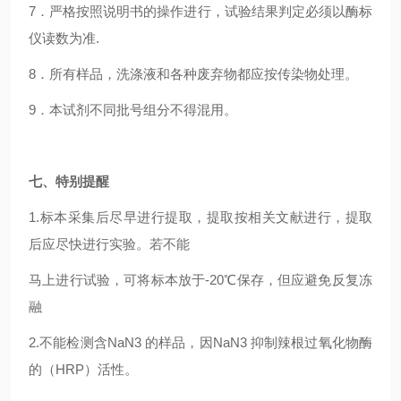
7
．严格按照说明书的操作进行，试验结果判定必须以酶标
仪读数为准.
8
．所有样品，洗涤液和各种废弃物都应按传染物处理。
9
．本试剂不同批号组分不得混用。
七、特别提醒
1.
标本采集后尽早进行提取，提取按相关文献进行，提取
后应尽快进行实验。若不能
马上进行试验，可将标本放于-20℃保存，但应避免反复冻
融
2.
不能检测含NaN3 的样品，因NaN3 抑制辣根过氧化物酶
的（HRP）活性。