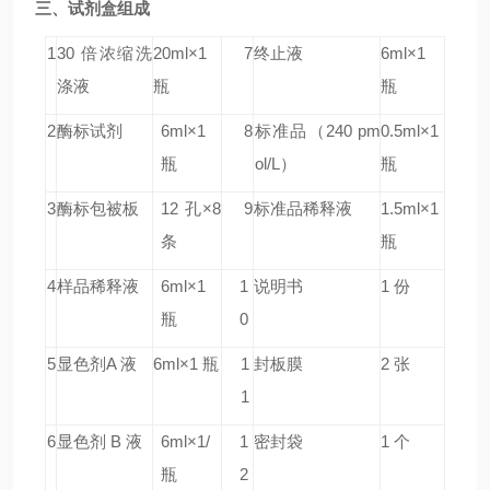
三、试剂盒组成
1
30 倍浓缩洗
20ml×1
7
终止液
6ml×1
涤液
瓶
瓶
2
酶标试剂
6ml×1
8
标准品
（240 pm
0.5ml×1
瓶
ol/L）
瓶
3
酶标包被板
12 孔×8
9
标准品稀释液
1.5ml×1
条
瓶
4
样品稀释液
6ml×1
1
说明书
1 份
瓶
0
5
显色剂A 液
6ml×1 瓶
1
封板膜
2 张
1
6
显色剂 B 液
6ml×1/
1
密封袋
1 个
瓶
2