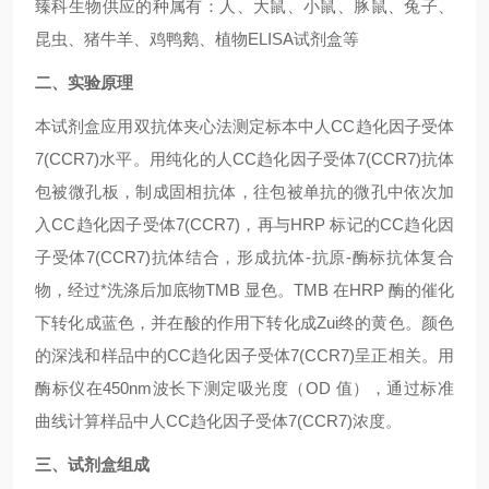
臻科生物供应的种属有：人、大鼠、小鼠、豚鼠、兔子、
昆虫、猪牛羊、鸡鸭鹅、植物ELISA试剂盒等
二、实验原理
本试剂盒应用双抗体夹心法测定标本中人CC趋化因子受体
7(CCR7)水平。用纯化的人CC趋化因子受体7(CCR7)抗体
包被微孔板，制成固相抗体，往包被单抗的微孔中依次加
入CC趋化因子受体7(CCR7)，再与HRP 标记的CC趋化因
子受体7(CCR7)抗体结合，形成抗体-抗原-酶标抗体复合
物，经过*洗涤后加底物TMB 显色。TMB 在HRP 酶的催化
下转化成蓝色，并在酸的作用下转化成Zui终的黄色。颜色
的深浅和样品中的CC趋化因子受体7(CCR7)呈正相关。用
酶标仪在450nm波长下测定吸光度（OD 值），通过标准
曲线计算样品中人CC趋化因子受体7(CCR7)浓度。
三、试剂盒组成