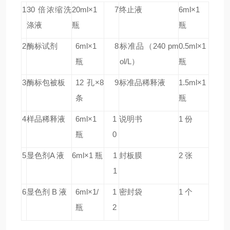
1
30 倍浓缩洗
20ml×1
7
终止液
6ml×1
涤液
瓶
瓶
2
酶标试剂
6ml×1
8
标准品
（240 pm
0.5ml×1
瓶
ol/L）
瓶
3
酶标包被板
12 孔×8
9
标准品稀释液
1.5ml×1
条
瓶
4
样品稀释液
6ml×1
1
说明书
1 份
瓶
0
5
显色剂A 液
6ml×1 瓶
1
封板膜
2 张
1
6
显色剂 B 液
6ml×1/
1
密封袋
1 个
瓶
2