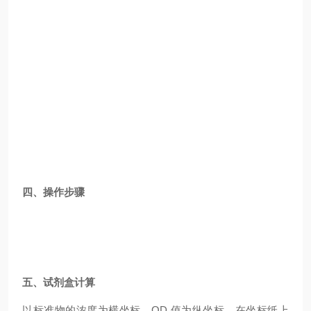
四、操作步骤
五、试剂盒计算
以标准物的浓度为横坐标，OD 值为纵坐标，在坐标纸上