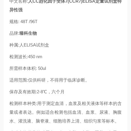
中文名称:
人CC趋化因子受体7(CCR7)ELISA定量试剂盒特
异性强
规格: 48T /96T
品牌:
臻科生物
种属:人ELISA试剂盒
检测波长:450 nm
所需样本体积: 50ul
适用范围:仅供科研，不得用于临床诊断。
保存及有效期:2-8℃，六个月
检测样本种类:用于测定血清，血浆及相关液体等样本的含
量或者表达。例如适合检测包括血清、血浆、尿液、胸腹
水、灌洗液、脑脊液、细胞培养上清、组织匀浆等标本。