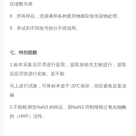
仪读数为准.
8
．所有样品，洗涤液和各种废弃物都应按传染物处理。
9
．本试剂不同批号组分不得混用。
七、特别提醒
1.
标本采集后尽早进行提取，提取按相关文献进行，提取
后应尽快进行实验。若不能
马上进行试验，可将标本放于-20℃保存，但应避免反复冻
融
2.
不能检测含NaN3 的样品，因NaN3 抑制辣根过氧化物酶
的（HRP）活性。