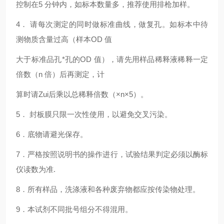
控制在5 分钟内，如标本数量多，推荐使用排枪加样。
4
． 请每次测定的同时做标准曲线，做复孔。如标本中待
测物质含量过高（样本OD 值
大于标准品孔*孔的OD 值），请先用样品稀释液稀释一定
倍数（n 倍）后再测定，计
算时请Zui后乘以总稀释倍数（×n×5）。
5
． 封板膜只限一次性使用，以避免交叉污染。
6
．底物请避光保存。
7
．严格按照说明书的操作进行，试验结果判定必须以酶标
仪读数为准.
8
．所有样品，洗涤液和各种废弃物都应按传染物处理。
9
．本试剂不同批号组分不得混用。