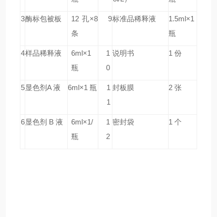
3
酶标包被板
12 孔×8
9
标准品稀释液
1.5ml×1
条
瓶
4
样品稀释液
6ml×1
1
说明书
1 份
瓶
0
5
显色剂A 液
6ml×1 瓶
1
封板膜
2 张
1
6
显色剂 B 液
6ml×1/
1
密封袋
1 个
瓶
2