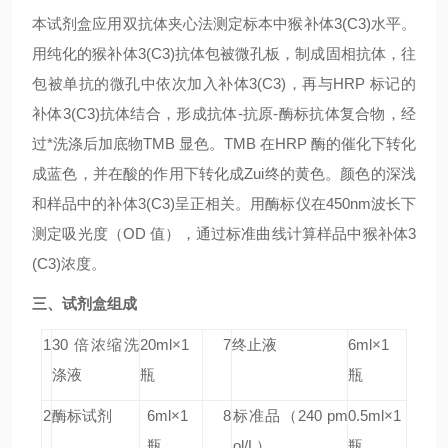
本试剂盒应用双抗体夹心法测定标本中猴补体3(C3)水平。
用纯化的猴补体3(C3)抗体包被微孔板，制成固相抗体，往
包被单抗的微孔中依次加入补体3(C3)，再与HRP 标记的
补体3(C3)抗体结合，形成抗体-抗原-酶标抗体复合物，经
过*洗涤后加底物TMB 显色。TMB 在HRP 酶的催化下转化
成蓝色，并在酸的作用下转化成Zui终的黄色。颜色的深浅
和样品中的补体3(C3)呈正相关。用酶标仪在450nm波长下
测定吸光度（OD 值），通过标准曲线计算样品中猴补体3
(C3)浓度。
三、试剂盒组成
1
30 倍浓缩洗
20ml×1
7
终止液
6ml×1
涤液
瓶
瓶
2
酶标试剂
6ml×1
8
标准品
（240 pm
0.5ml×1
瓶
ol/L）
瓶