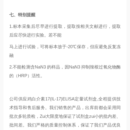
七、特别提醒
1.
标本采集后尽早进行提取，提取按相关文献进行，提取
后应尽快进行实验。若不能
马上进行试验，可将标本放于-20℃保存，但应避免反复冻
融
2.
不能检测含NaN3 的样品，因NaN3 抑制辣根过氧化物酶
的（HRP）活性。
公司供应
鸡白介素17(IL-17)ELISA定量试剂盒
,
全程提供技
术指导和售后服务。我们销售的产品，出库前都会采用同
批次多轮质检，
Zui
大限度地保证了试剂盒
zui
小的批内差、
批间差。我们严格的质量控制体系，保证了我们产品优良