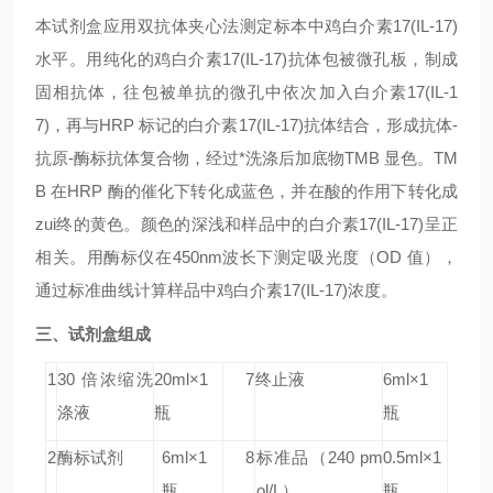
本试剂盒应用双抗体夹心法测定标本中鸡白介素17(IL-17)
水平。用纯化的鸡白介素17(IL-17)抗体包被微孔板，制成
固相抗体，往包被单抗的微孔中依次加入白介素17(IL-1
7)，再与HRP 标记的白介素17(IL-17)抗体结合，形成抗体-
抗原-酶标抗体复合物，经过*洗涤后加底物TMB 显色。TM
B 在HRP 酶的催化下转化成蓝色，并在酸的作用下转化成
zui终的黄色。颜色的深浅和样品中的白介素17(IL-17)呈正
相关。用酶标仪在450nm波长下测定吸光度（OD 值），
通过标准曲线计算样品中鸡白介素17(IL-17)浓度。
三、试剂盒组成
1
30 倍浓缩洗
20ml×1
7
终止液
6ml×1
涤液
瓶
瓶
2
酶标试剂
6ml×1
8
标准品
（240 pm
0.5ml×1
瓶
ol/L）
瓶