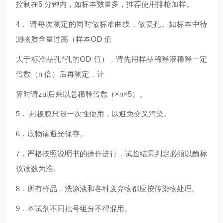
控制在5 分钟内，如标本数量多，推荐使用排枪加样。
4
． 请每次测定的同时做标准曲线，做复孔。如标本中待
测物质含量过高（样本OD 值
大于标准品孔*孔的OD 值），请先用样品稀释液稀释一定
倍数（n 倍）后再测定，计
算时请zui后乘以总稀释倍数（×n×5）。
5
． 封板膜只限一次性使用，以避免交叉污染。
6
．底物请避光保存。
7
．严格按照说明书的操作进行，试验结果判定必须以酶标
仪读数为准.
8
．所有样品，洗涤液和各种废弃物都应按传染物处理。
9
．本试剂不同批号组分不得混用。