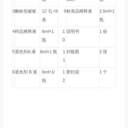
3
酶标包被板
12 孔×8
9
标准品稀释液
1.5ml×1
条
瓶
4
样品稀释液
6ml×1
1
说明书
1 份
瓶
0
5
显色剂A 液
6ml×1 瓶
1
封板膜
2 张
1
6
显色剂 B 液
6ml×1/
1
密封袋
1 个
瓶
2