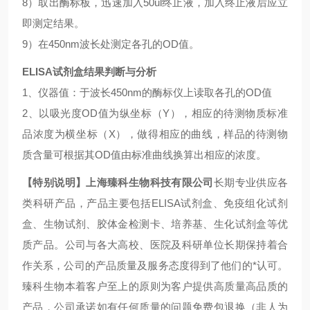
8）取出酶标板，迅速加入50ul终止液，加入终止液后应立
即测定结果。
9）在450nm波长处测定各孔的OD值。
ELISA
试剂盒
结果判断与分析
1、仪器值：于波长450nm的酶标仪上读取各孔的OD值
2、以吸光度OD值为纵坐标（Y），相应的待测物质标准
品浓度为横坐标（X），做得相应的曲线，样品的待测物
质含量可根据其OD值由标准曲线换算出相应的浓度。
【特别说明】
上海臻科生物科技有限公司
长期专业供应各
类科研产品，产品主要包括ELISA试剂盒、免疫组化试剂
盒、生物试剂、胶体金检测卡、培养基、生化试剂盒等优
质产品。公司与各大高校、医院及科研单位长期保持着合
作关系，公司的产品质量及服务态度得到了他们的*认可。
臻科生物本着客户至上的原则为客户提供高质量高品质的
产品，公司承诺如有任何质量的问题免费包退换（非人为