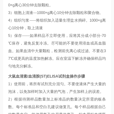
0×g离心30分钟去除颗粒。
3）细胞上清液---1000×g离心10分钟去除颗粒和聚合物。
4）组织匀浆-----将组织加入适量生理盐水捣碎。1000×g离
心10分钟，取上清液
5）保存------如果样品不立即使用，应将其分成小部分-70
℃保存，避免反复冷冻。尽可能的不要使用溶血或高血脂
血。如果血清中大量颗粒，检测前先离心或过滤。不要在3
7℃或更高的温度加热解冻。应在室温下解冻并确保样品均
匀地充分解冻。
大鼠血清素/血清胺(ST)ELISA试剂盒
操作步骤
1）使用前，将所有试剂充分混匀。不要使液体产生大量的
泡沫，以免加样时加入大量的气泡，产生加样上的误差。
2）根据待测样品数量加上标准品的数量决定所需的板条
数。每个标准品和空白孔建议做复孔。每个样品根据自己