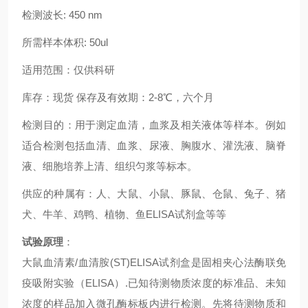
检测波长: 450 nm
所需样本体积: 50ul
适用范围：仅供科研
库存：现货 保存及有效期：2-8℃，六个月
检测目的：用于测定血清，血浆及相关液体等样本。例如
适合检测包括血清、血浆、尿液、胸腹水、灌洗液、脑脊
液、细胞培养上清、组织匀浆等标本。
供应的种属有：人、大鼠、小鼠、豚鼠、仓鼠、兔子、猪
犬、牛羊、鸡鸭、植物、鱼ELISA试剂盒等等
试验原理
：
大鼠血清素/血清胺(ST)ELISA试剂盒
是固相夹心法酶联免
疫吸附实验（ELISA）.已知待测物质浓度的标准品、未知
浓度的样品加入微孔酶标板内进行检测。先将待测物质和