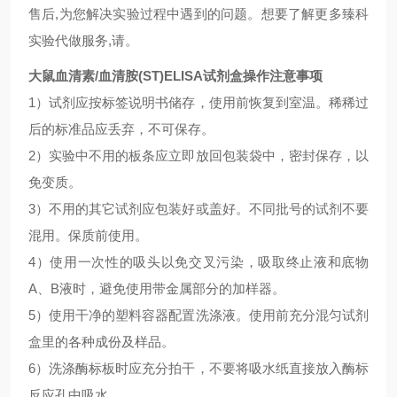
售后,为您解决实验过程中遇到的问题。想要了解更多臻科
实验代做服务,请。
大鼠血清素/血清胺(ST)ELISA试剂盒
操作注意事项
1）试剂应按标签说明书储存，使用前恢复到室温。稀稀过
后的标准品应丢弃，不可保存。
2）实验中不用的板条应立即放回包装袋中，密封保存，以
免变质。
3）不用的其它试剂应包装好或盖好。不同批号的试剂不要
混用。保质前使用。
4）使用一次性的吸头以免交叉污染，吸取终止液和底物
A、B液时，避免使用带金属部分的加样器。
5）使用干净的塑料容器配置洗涤液。使用前充分混匀试剂
盒里的各种成份及样品。
6）洗涤酶标板时应充分拍干，不要将吸水纸直接放入酶标
反应孔中吸水。