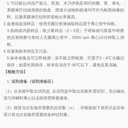
1.70
日龄以内流产胎儿、死胎、木乃伊胎及弱仔的脑、肾、
睾丸、
系膜淋巴
结或母猪的胎盘、阴道分泌物和精液均可作为检测病毒的
料。以肠系膜淋巴结和肝脏检出率最高。
2.
血液或血清样品：使用无菌注射液抽取样品置于离心管中待检。
3.
肌肉或内脏样品：取少量样品（
2
～
3
克）于研钵或匀浆器中研磨
然后将研磨匀浆转入无菌离心管中，
3000 rpm
离心
10
分钟取上清
检。
4.
应避免标本间交叉污染。
5.
标本收集后
可立即检测；
若不
能立即
检测，
可置于
2
～
8
℃冷藏过
保存；如需长期保存，标本应
冻存
于
-
8
0
℃
以下，避免反复冻融
。
【检验方法】
1.
试剂准备（试剂准备区）
（
1
）从冰箱中取出试剂盒
,
从试剂盒中取出实验所需试剂
，
充分融化
混匀并瞬时离心以去除管壁附着液体。
（
2
）核算当次实验所需要的反应数（
n
），并根据如下表所示反应体
系计算当次实验所需要的各种试剂量。