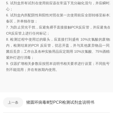
5.
试剂盒所有试剂在使用前应该在常温下充分融化混匀，并应瞬时
心；
6.
试剂盒内所配阴性和阳性对照在第一次使用前应全部转移至标本
备区，并单独存放
；
7.
为防止荧光干扰，应避免裸手直接接触
PCR
反应管，并应避免在
CR
反应管上进行任何标记
；
8.
检测过程中使用过的吸头，应直接打到盛有
10%
次氯酸的废物
内，检测结束的
PCR
反应管，切忌开盖，并与其他废弃物品一同
菌后丢弃
；
工作台及各种实验用品应定期用
10%
次氯酸、
75%
酒精或
紫外灯进行消毒
；
9.
仪器扩增相关参数应按照本说明书相关要求进行设置；
不同批号
剂不能混用
；
并在有效期内使用
。
猪圆环病毒Ⅲ型PCR检测试剂盒说明书
上一条