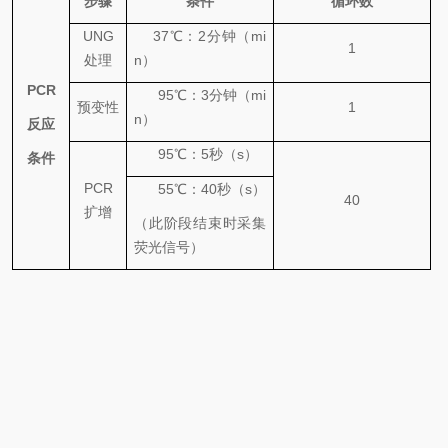
步骤
条件
循环数
UNG
37
℃
：
2
分钟（
mi
1
处理
n
）
PCR
95
℃
：
3
分钟（
mi
预变性
1
n
）
反应
95℃
：
5
秒（
s
）
条件
PCR
55℃
：
40
秒（
s
）
40
扩增
（此阶段结束时采集
荧光信号）