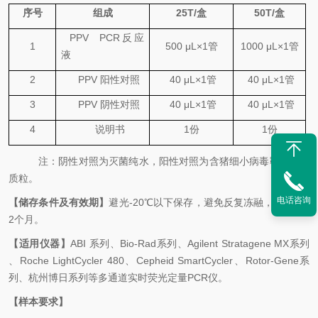
序号
组成
25
T
/
盒
50
T
/
盒
PPV
PCR
反应
1
500
μL×1
管
1000
μL×1
管
液
2
PPV
阳性对照
40 μL×1
管
40 μL×1
管
3
PPV
阴性对照
40 μL×1
管
40 μL×1
管
4
说明书
1
份
1
份
注：阴性对照为
灭菌纯水
，阳性对照为
含
猪细小
病毒
靶基因的
质粒
。
电话咨询
【储存条件及有效期】
避光
-20℃
以下保存，避免反复冻融，有效期
1
2
个月。
【适用仪器】
ABI
系列、
Bio-Rad
系列、
Agilent Stratagene MX
系列
、
Roche LightCycler 480
、
Cepheid SmartCycler
、
Rotor-Gene
系
列、杭州博日系列等多通道实时荧光定量
PCR
仪。
【样本要求】