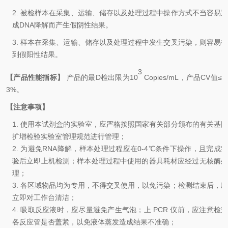
2.
被检样本在采集、运输、储存以及处理过程中操作方式不当容易
成
D
NA
降解而产生假阴性结果。
3.
样本在采集、运输、储存以及处理过程中发生交叉污染，则容易
到假阳性结果。
3
【产品性能指标】
产品的最D检出限为
10
Copies/mL
，产品
CV
值
≤
3
%
。
【注意事项】
1.
使用本试剂盒的实验室，应严格按照国家有关部分颁布的有关基
扩增检验实验室管理规范进行管理
；
2.
为避免
RNA
降解，样本处理过程应在
0-4℃
条件下操作，且完成
验后立即上机检测；样本处理过程中使用的器具耗材应经过无核酶处
理
；
3.
各区域物品均为专用，不得交叉使用，以免污染
；
检测结束后，
立即对工作台清洁
；
4.
吸取反应液时，应尽量避免产生气泡
；
上
PCR
仪前，应注意检查
各反应管是否盖紧，以免液体蒸发造成结果不准确
；