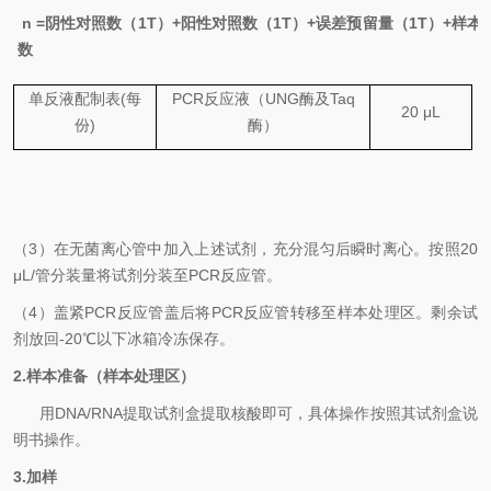
n =
阴性对照数（
1T
）
+
阳性对照数（
1T
）
+
误差预留量（
1T
）
+
样本
数
单反液配制表
(
每
PCR
反应液
（
UNG
酶及
Taq
20
μL
份
)
酶）
（3）
在无菌离心管中加入上述试剂，充分混匀后瞬时离心。按照
20
μL/
管分装量将试剂分装至
PCR
反应管。
（
4
）
盖紧
PCR
反应管盖后将
PCR
反应管转移至样本处理区。剩余试
剂放回
-20℃
以下冰箱冷冻保存。
2.
样本准备（样本处理区）
用
DNA
/
RNA
提取试剂盒提取核酸即可
，具体操作按照其试剂盒说
明书操作。
3.
加样