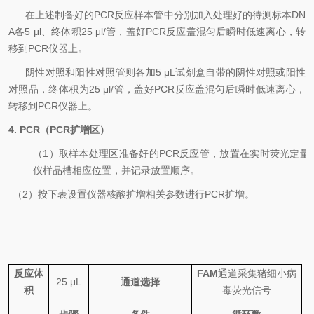
在上述制备好的
PCR
反应样本管中分别加入处理好的待测标本
D
N
A
各
5 μl
、终体积
25 μl/
管，盖好
PCR
反应盖混匀后瞬时低速离心，转
移到
PCR
仪器上。
阴性对照和阳性对照管则各加
5 μL
试剂盒自带的阴性对照或阳性
对照品，终体积为
25 μl/
管，盖好
PCR
反应盖混匀后瞬时低速离心，
转移到
PCR
仪器上。
4. PCR
（
PCR
扩增区）
（
1
）取样本处理区准备好的
PCR
反应管，放置在实时荧光定量
仪样品槽相应位置，并记录放置顺序。
（
2
）按下表设置仪器核酸扩增相关参数进行
PCR
扩增。
反应体
FAM
通道采集
猪细小
病
25 μL
通道选择
积
毒
荧光信号