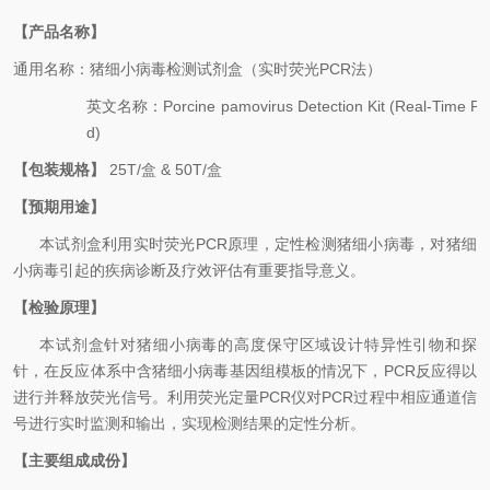
【产品名称】
通用名
称：
猪细小
病毒
检测试剂盒（实时荧光
PCR
法）
英文名称
：
Porcine pamovirus
Detection Kit
(Real-Time P
d)
【包装规格】
25
T
/
盒
& 50
T
/
盒
【预期用途】
本试剂盒利用
实时荧光
PCR
原理，
定性检测
猪细小
病毒
，对
猪细
小
病毒
引起的
疾病
诊断及疗效评估有重要指导意义。
【检验原理】
本试剂盒针对
猪细小
病毒的高度保守区域设计特异性引物和探
针，在反应体系中含
猪细小
病毒基因组模板的情况下，
PCR
反应得以
进行并释放荧光信号。利用荧光定量
PCR
仪对
PCR
过程中相应通道信
号进行实时监测和输出，实现检测结果的定性分析。
【主要组成成份】