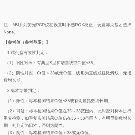
注：
ABI
系列荧光
PCR
仪在设置时不选
ROX
校正，设置淬灭基团选择
None
。
【参考值（参考范围）】
1.
试剂盒有效性判定：
（
1
）阳性对照：有典型
S
型扩增曲线或
Ct
值
≤35
。
（
2
）阴性对照：
Ct
值＞
38
或无
Ct
值，线形为直线或轻微斜线，无指
数增长期。
2.
标本结果判定：
（
1
）
阳性：标本检测结果
Ct
值
≤35
或有明显指数增长期。
（
2
）可疑：
标本检测结果
Ct
值在
35
～
38
范围内。此时应对标本进行
重复检测，如重复实验结果
Ct
值仍在
35
～
38
范围内，有明显指数增长
期，则判定为阳性，否则为阴性。
（
3
）阴性：标本检测结果
Ct
值＞
38
或无
Ct
值。