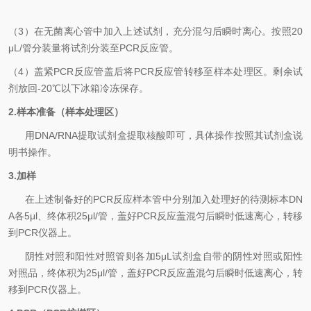
（
3
）在无菌离心管中加入上述试剂，充分混匀后瞬时离心。按照
20
μL/
管分装量将试剂分装至
PCR
反应管。
（
4
）盖紧
PCR
反应管盖后将
PCR
反应管转移至样本处理区。剩余试
剂放回
-20
℃
以下冰箱冷冻保存。
2.
样本准备（样本处理区）
用
DNA
/
RNA
提取试剂盒提取核酸即可
，具体操作按照其试剂盒说
明书操作。
3.
加样
在上述制备好的
PCR
反应样本管中分别加入处理好的待测标本
DN
A
各
5μl
、终体积
25μl/
管，盖好
PCR
反应盖混匀后瞬时低速离心，转移
到
PCR
仪器上。
阴性对照和阳性对照管则各加
5μL
试剂盒自带的阴性对照或阳性
对照品，终体积为
25μl/
管，盖好
PCR
反应盖混匀后瞬时低速离心，转
移到
PCR
仪器上。