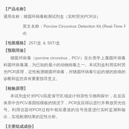
【产品名称】
通用名称：
猪圆环病毒
检测试剂盒（实时荧光
PCR
法）
英文名称
：
Porcine Circovirus Detection Kit (Real-Time 
d)
【包装规格】
25
T
/
盒
＆
50
T
/
盒
【预期用途】
猪圆环病毒（
porcine circovirus
，
PCV
）在分类学上属圆环病毒
科圆环病毒属，为已知的最小的动物病毒之一。本试剂盒利用实时荧
光
PCR
原理，定性检测
猪圆环病毒
，对
猪圆环病毒
引起的猪的疫病的
诊断和监控具有重要指导意义。
【检验原理】
本试剂盒针对
PCV
高度保守区域设计特异性引物和探针，在反应
体系中含
PCV
基因组模板的情况下，
PCR
反应得以进行并释放荧光信
号。利用仪器对
PCR
过程中相应通道的信号强度进行实时监测和输
出，实现检测结果的定性分析。
【主要组成成份】