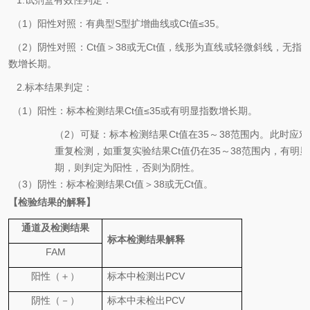
1.
试剂盒有效性判定：
（
1
）阳性对照：有典型
S
型扩增曲线或
Ct
值
≤35
。
（
2
）阴性对照：
Ct
值＞
38
或无
Ct
值，线形为直线或轻微斜线，无指
数增长期。
2.
标本结果判定：
（
1
）
阳性：标本检测结果
Ct
值
≤35
或有明显指数增长期。
（
2
）可疑：
标本检测结果
Ct
值在
35
～
38
范围内。此时应对
重复检测，如重复实验结果
Ct
值仍在
35
～
38
范围内，有明显
期，则判定为阳性，否则为阴性。
（
3
）阴性：标本检测结果
Ct
值＞
38
或无
Ct
值。
【检验结果的解释】
通道及检测结果
标本检测结果解释
FAM
阳性（＋）
标本中检
测
出
PCV
阴性（－）
标本中
未
检出
PCV