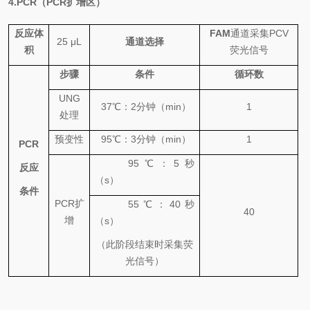
4.PCR
（
PCR
扩增区）
反应体
FAM
通道采集
PCV
25 μL
通道选择
积
荧光信号
步骤
条件
循环数
UNG
37
℃
：
2
分钟（
min
）
1
处理
预变性
95
℃
：
3
分钟（
min
）
1
PCR
95
℃
：
5
秒
反应
（
s
）
条件
PCR
扩
55
℃
：
4
0
秒
40
增
（
s
）
（此阶段结束时采集荧
光信号）