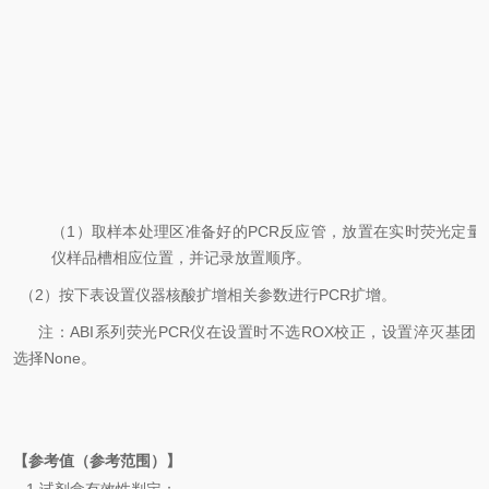
（
1
）取样本处理区准备好的
PCR
反应管，放置在实时荧光定量
仪样品槽相应位置，并记录放置顺序。
（
2
）按下表设置仪器核酸扩增相关参数进行
PCR
扩增。
注：
ABI
系列荧光
PCR
仪在设置时不选
ROX
校正，设置淬灭基团
选择
None
。
【参考值（参考范围）】