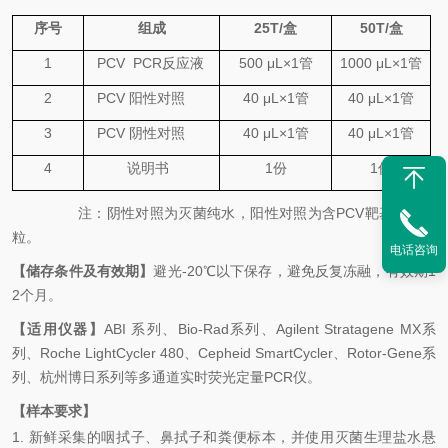
序号
组成
25
T
/
盒
50
T
/
盒
1
PCV
PCR
反应液
500
μL×1
管
1000
μL×1
管
2
PCV
阳性对照
40 μL×1
管
40 μL×1
管
3
PCV
阴性对照
40 μL×1
管
40 μL×1
管
4
说明书
1
份
1
份
注：阴性对照为
灭菌纯水
，阳性对照为
含
PCV
靶基因的质
粒
。
电话咨询
【储存条件及有效期】
避光
-20
℃
以下保存，避免反复冻融，有效期
1
2
个月。
【适用仪器】
ABI
系列、
Bio-Rad
系列、
Agilent Stratagene MX
系
列、
Roche LightCycler 480
、
Cepheid SmartCycler
、
Rotor-Gene
系
列、杭州博日系列等多通道实时荧光定量
PCR
仪。
【样本要求】
1.
新鲜采集的咽拭子、鼻拭子和粪便标本，并使用灭菌生理盐水悬