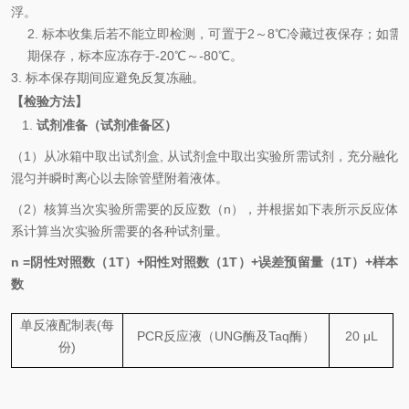
浮。
2.
标本收集后若不能立即检测，可置于
2
～
8℃
冷藏过夜保存；如需
期保存，标本应冻存于
-20℃
～
-80℃
。
3.
标本保存期间应避免反复冻融。
【检验方法】
1.
试剂准备（试剂准备区）
（
1
）从冰箱中取出试剂盒
,
从试剂盒中取出实验所需试剂，充分融化
混匀并瞬时离心以去除管壁附着液体。
（
2
）核算当次实验所需要的反应数（
n
），并根据如下表所示反应体
系计算当次实验所需要的各种试剂量。
n =
阴性对照数（
1T
）
+
阳性对照数（
1T
）
+
误差预留量（
1T
）
+
样本
数
单反液配制表
(
每
PCR
反应液
（
UNG
酶及
Taq
酶）
20
μL
份
)