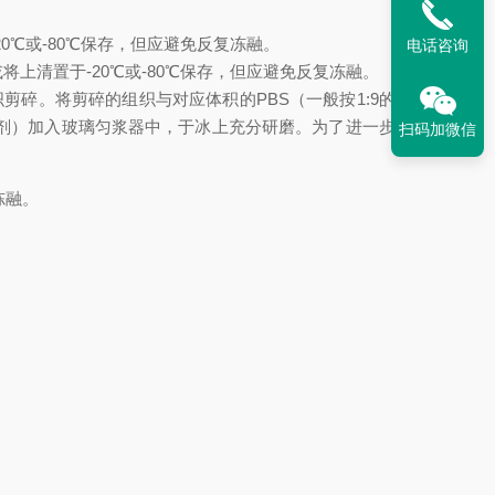
20℃或-80℃保存，但应避免反复冻融。
电话咨询
或将上清置于-20℃或-80℃保存，但应避免反复冻融。
将组织剪碎。将剪碎的组织与对应体积的PBS（一般按1:9的重量
制剂）加入玻璃匀浆器中，于冰上充分研磨。为了进一步裂解
扫码加微信
冻融。