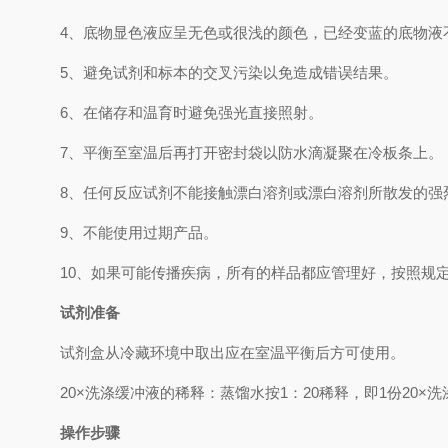
4、
底物显色液应呈无色或很浅的颜色，已经变蓝的底物液
5、
避免试剂和标本的交叉污染以免造成错误结果。
6、
在储存和温育时避免强光直接照射。
7、
平衡至室温后再打开密封袋以防水滴凝聚在冷板条上。
8、
任何反应试剂不能接触漂白溶剂或漂白溶剂所散发的强
9、
不能使用过期产品。
10、
如果可能传播疾病，所有的样品都应管理好，按照规
试剂准备
试剂盒从冷藏环境中取出应在室温平衡后方可使用。
2
0×
洗涤缓冲液的稀释：蒸馏水按
1
：
20
稀释，即
1
份
20×
洗
操作步骤