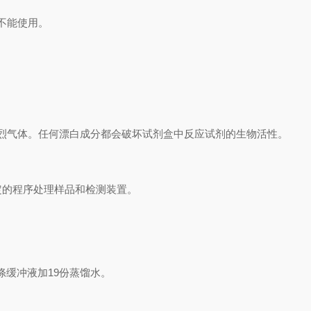
不能使用。
烈气体。任何漂白成分都会破坏试剂盒中反应试剂的生物活性。
定的程序处理样品和检测装置。
涤缓冲液加
19
份蒸馏水。