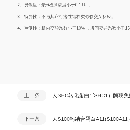
2、
灵敏度：最
di
检测浓度小于
0.1
U/L
。
3、
特异性：不与其它可溶性结构类似物交叉反应。
4、
重复性：板内变异系数小于
10
%
，
板间变异系数小于
1
5
上一条
人SHC转化蛋白1(SHC1）酶
下一条
人S100钙结合蛋白A11(S100