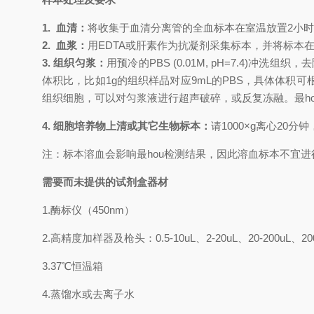
1.
血清：
将收集于血清分离管的全血标本在室温放置
2小
2.
血浆：
用
EDTA或肝素作为抗凝剂采集标本，并将标本在采
3. 组织匀浆：
用预冷的
PBS (0.01M, pH=7.4
体积比，比如1g的组织样品对应9mL的PBS，具体体
组织细胞，可以对匀浆液进行超声破碎，或反复冻融。
最
h
4. 细胞培养物上清或其它生物标本：
请
1000×g离心20
注：标本溶血会影响
最
hou
检测结果，因此溶血标本不宜进
需要而未提供的试剂盒器材
1.
酶标仪（
450nm
）
2.
高精度加样器及枪头：
0.5-10uL
、
2-20uL
、
20-200uL
、
20
3.
37℃
恒温箱
4.
蒸馏水或去离子水