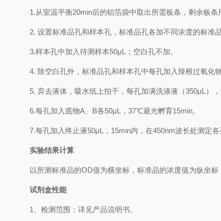
1.
从室温平衡
20min
后的铝箔袋中取出所需板条，剩余板条
2.
设置标准品孔和样本孔，标准品孔各加不同浓度的标准
3.
样本孔
中
加
入
待测样本
5
0μL
；空白孔不加。
4.
除空白孔外，标准品孔和样本孔中每孔加入辣根过氧化
5.
弃去液体，吸水纸上拍干，每孔加满洗涤液
（
350
μL
）
，
6.
每孔加入底物
A
、
B
各
50μL
，
37℃
避光孵育
15min
。
7.
每孔加入终止液
50μL
，
15min
内，在
450nm
波长处测定各
实验结果计算
以
所测标准品的
OD值
为横坐标，
标准品的浓度
值为纵坐标
试剂盒性能
1、检测范围：
详见产品说明书
。