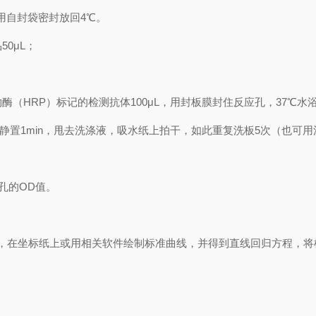
用自封袋密封放回
4℃
。
品
50μL
；
物酶（
HRP
）标记的检测抗体
100μL
，用封板膜封住反应孔，
37℃
水
静置
1min
，甩去洗涤液，吸水纸上拍干，如此重复洗板
5
次（也可用
孔的
OD
值。
，在坐标纸上
或用相关软件绘制
标准曲线
，并得到
直线回归方程
，
将