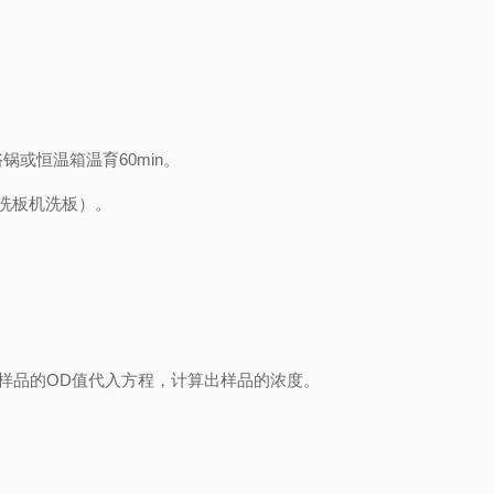
浴锅或恒温箱温育
60min
。
洗板机洗板）。
样品的
OD
值代入方程，计算出样品
的
浓度
。