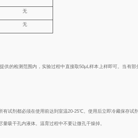
无
无
提供的检测范围内，实验过程中直接取
50
μL
样本上样即可。当有部
所有试剂都必须在使用前达到室温
20-25℃
。使用后立即冷藏保存试
尽量吸干孔内液体。温育过程中不要让微孔干燥掉。