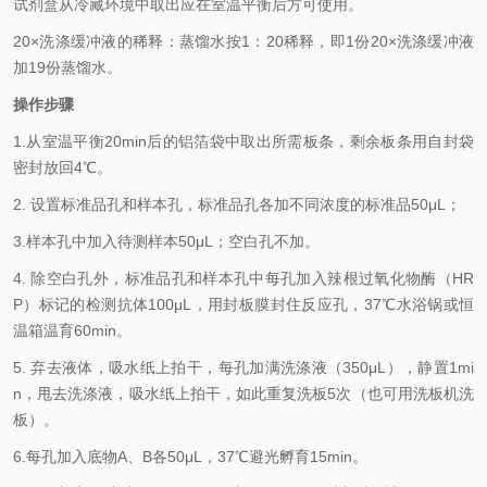
试剂盒从冷藏环境中取出应在室温平衡后方可使用。
2
0×
洗涤缓冲液的稀释：蒸馏水按
1
：
20
稀释，即
1
份
20×
洗涤缓冲液
加
19
份蒸馏水。
操作步骤
1.
从室温平衡
20min
后的铝箔袋中取出所需板条，剩余板条用自封袋
密封放回
4℃
。
2.
设置标准品孔和样本孔，标准品孔各加不同浓度的标准品
50μL
；
3.
样本孔
中
加
入
待测样本
5
0μL
；空白孔不加。
4.
除空白孔外，标准品孔和样本孔中每孔加入辣根过氧化物酶（
HR
P
）标记的检测抗体
100μL
，用封板膜封住反应孔，
37℃
水浴锅或恒
温箱温育
60min
。
5.
弃去液体，吸水纸上拍干，每孔加满洗涤液
（
350
μL
）
，静置
1mi
n
，甩去洗涤液，吸水纸上拍干，如此重复洗板
5
次（也可用洗板机洗
板）。
6.
每孔加入底物
A
、
B
各
50μL
，
37℃
避光孵育
15min
。