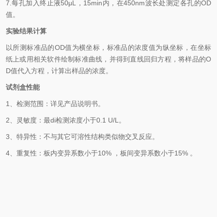
7.
每孔加入终止液
50μL
，
15min
内，在
450nm
波长处测定各孔的
OD
值。
实验结果计算
以
所测标准品的
OD值
为横坐标，
标准品的浓度
值为纵坐标，在坐标
纸上
或用相关软件绘制
标准曲线
，并得到
直线回归方程
，
将样品的
O
D
值代入方程，计算出样品
的
浓度
。
试剂盒性能
1、检测范围：
详见产品说明书
。
2、
灵敏度：最
di
检测浓度小于
0.1
U/L
。
3、
特异性：不与其它可溶性结构类似物交叉反应。
4、
重复性：板内变异系数小于
10
%
，
板间变异系数小于
1
5
% 。