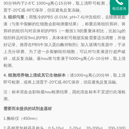
30分钟内于2-8℃ 1000×g离心15分钟，取上清即可检测，或将上清
电话咨询
置于-20℃或-80℃保存，但应避免反复冻融。
3. 组织匀浆：
用预冷的
PBS (0.01M, pH=7.4)冲洗组织，去除残留血
液（匀浆中裂解的红细胞会影响测量结果），称重后将组织剪碎。将
剪碎的组织与对应体积的PBS（一般按1:9的重量体积比，比如1g的
组织样品对应9mL的PBS，具体体积可根据实验需要适当调整，并做
好记录。推荐在PBS中加入蛋白酶抑制剂）加入玻璃匀浆器中，于冰
上充分研磨。为了进一步裂解组织细胞，可以对匀浆液进行超声破
碎，或反复冻融。
最
hou
将匀浆液于
5000×g离心5~10分钟，取上清
检测。
4. 细胞培养物上清或其它生物标本：
请
1000×g离心20分钟，取上清
即可检测，或将上清置于-20℃或-80℃保存，但应避免反复冻融。
注：标本溶血会影响
最
hou
检测结果，因此溶血标本不宜进行此项检
测。
需要而未提供的试剂盒器材
1.
酶标仪（
450nm
）
2.
高精度加样器及枪头：
0.5-10uL
、
2-20uL
、
20-200uL
、
200-1000