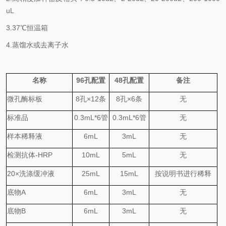
uL
3.
37℃
恒温箱
4.
蒸馏水或去离子水
名称
96
孔配置
48
孔配置
备注
微孔酶标板
8
孔
×
12
条
8
孔
×
6
条
无
标准品
0.
3
mL*6
管
0.
3
mL*6
管
无
样本稀释液
6mL
3mL
无
检测抗体
-HRP
10mL
5mL
无
20×
洗涤缓冲液
25mL
15mL
按说明书进行稀释
底物
A
6mL
3mL
无
底物
B
6mL
3mL
无