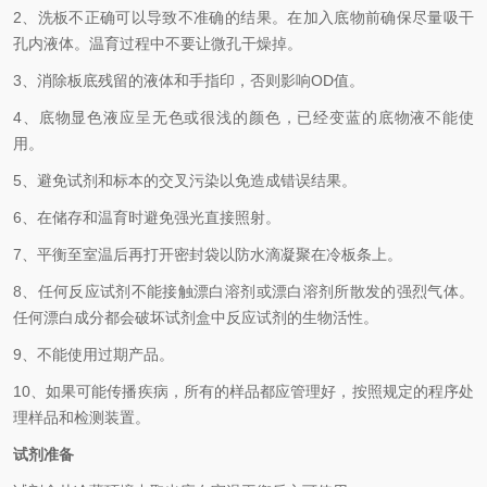
2、
洗板不正确可以导致不准确的结果。在加入底物前确保尽量吸干
孔内液体。温育过程中不要让微孔干燥掉。
3、
消除板底残留的液体和手指印，否则影响
OD
值。
4、
底物显色液应呈无色或很浅的颜色，已经变蓝的底物液不能使
用。
5、
避免试剂和标本的交叉污染以免造成错误结果。
6、
在储存和温育时避免强光直接照射。
7、
平衡至室温后再打开密封袋以防水滴凝聚在冷板条上。
8、
任何反应试剂不能接触漂白溶剂或漂白溶剂所散发的强烈气体。
任何漂白成分都会破坏试剂盒中反应试剂的生物活性。
9、
不能使用过期产品。
10、
如果可能传播疾病，所有的样品都应管理好，按照规定的程序处
理样品和检测装置。
试剂准备