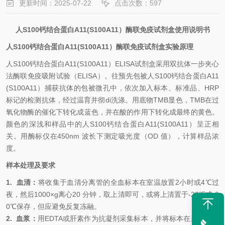
更新时间：2025-07-22
点击次数：597
人
S100钙结合蛋白A11(S100A11）
酶联免疫试剂盒使用说明书
人
S100钙结合蛋白A11(S100A11）
酶联免疫试剂盒
实验原理
人
S100钙结合蛋白A11(S100A11）
ELISA试剂盒
采用双抗体一步夹心
法酶联免疫吸附试验（
ELISA）。往预先包被
人
S100钙结合蛋白A11
(S100A11）
捕获抗体的包被微孔中，依次加入标本、标准品、
HRP
标记的检测抗体，经过温育并彻
di
洗涤。用底物
TMB显色，TMB在过
氧化物酶的催化下转化成蓝色，并在酸的作用下转化成最终的黄色。
颜色的深浅和样品中的
人
S100钙结合蛋白A11(S100A11）
呈正相
关。用酶标仪在
450nm 波长下测定吸光度（OD 值），计算样品浓
度。
样本处理及要求
1.
血清：
将收集于血清分离管的全血标本在室温放置
2小时或4℃过
夜，然后1000×g离心20 分钟，取上清即可，或将上清置于-20℃或-8
0℃保存，但应避免反复冻融。
2.
血浆：
用
EDTA或肝素作为抗凝剂采集标本，并将标本在采集后的