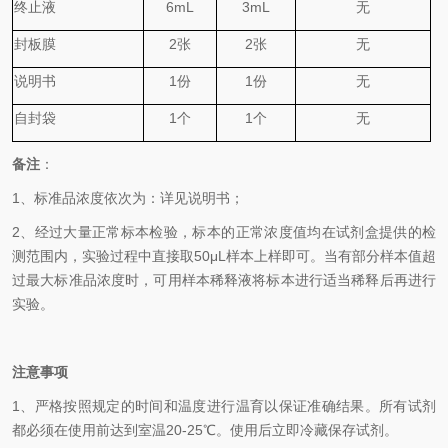
终止液
6mL
3mL
无
封板膜
2
张
2
张
无
说明书
1
份
1
份
无
自封袋
1
个
1
个
无
备
注
：
1、
标准品浓度依次为
：
详见说明书；
2、
经过大量正常标本检验，标本的正常浓度值均在试剂盒提供的检
测范围内，实验过程中直接取
50
μL
样本上样即可。当有部分样本值超
过最大标准品浓度时，可用样本稀释液将标本进行适当稀释后再进行
实验。
注意事项
1、
严格按照规定的时间和温度进行温育以保证准确结果。所有试剂
都必须在使用前达到室温
20-25℃
。使用后立即冷藏保存试剂。