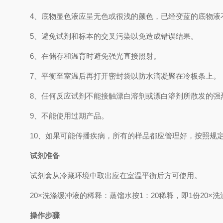
4、
底物显色液应呈无色或很浅的颜色，已经变蓝的底物液
5、
避免试剂和标本的交叉污染以免造成错误结果。
6、
在储存和温育时避免强光直接照射。
7、
平衡至室温后再打开密封袋以防水滴凝聚在冷板条上。
8、
任何反应试剂不能接触漂白溶剂或漂白溶剂所散发的强
9、
不能使用过期产品。
10、
如果可能传播疾病，所有的样品都应管理好，按照规
试剂准备
试剂盒从冷藏环境中取出应在室温平衡后方可使用。
2
0×
洗涤缓冲液的稀释：蒸馏水按
1
：
20
稀释，即
1
份
20×
洗
操作步骤