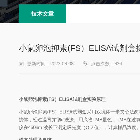
技术文章
小鼠卵泡抑素(FS）ELISA试剂
更新时间：2023-09-08
点击次数：936
小鼠卵泡抑素
(FS）
ELISA试剂盒
实验原理
小鼠卵泡抑素
(FS）
ELISA试剂盒
采用双抗体一步夹心法酶
抗体，经过温育并彻
di
洗涤。用底物
TMB显色，TMB在
仪在
450nm 波长下测定吸光度（OD 值），计算样品浓度
样本处理及要求