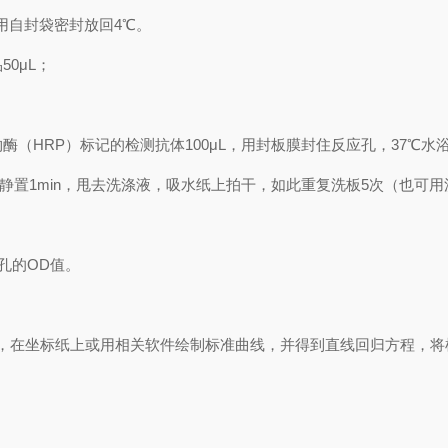
用自封袋密封放回
4℃
。
品
50μL
；
物酶（
HRP
）标记的检测抗体
100μL
，用封板膜封住反应孔，
37℃
水
静置
1min
，甩去洗涤液，吸水纸上拍干，如此重复洗板
5
次（也可用
孔的
OD
值。
，在坐标纸上
或用相关软件绘制
标准曲线
，并得到
直线回归方程
，
将