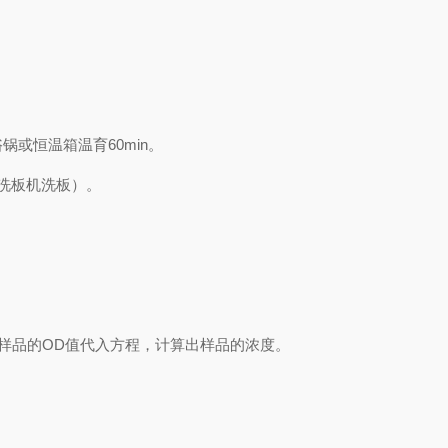
浴锅或恒温箱温育
60min
。
洗板机洗板）。
样品的
OD
值代入方程，计算出样品
的
浓度
。