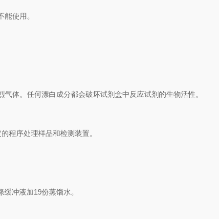
不能使用。
烈气体。任何漂白成分都会破坏试剂盒中反应试剂的生物活性。
定的程序处理样品和检测装置。
涤缓冲液加
19
份蒸馏水。