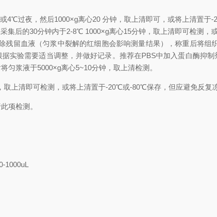
时或4℃过夜，然后1000×g离心20 分钟，取上清即可，或将上清置于-
集后的30分钟内于2-8℃ 1000×g离心15分钟，取上清即可检测，
)冲洗组织，去除残留血液（匀浆中裂解的红细胞会影响测量结果），称重后
积可根据实验需要适当调整，并做好记录。推荐在PBS中加入蛋白酶抑
浆液于5000×g离心5~10分钟，取上清检测。
分钟，取上清即可检测，或将上清置于-20℃或-80℃保存，但应避免反复
行此项检测。
0-1000uL