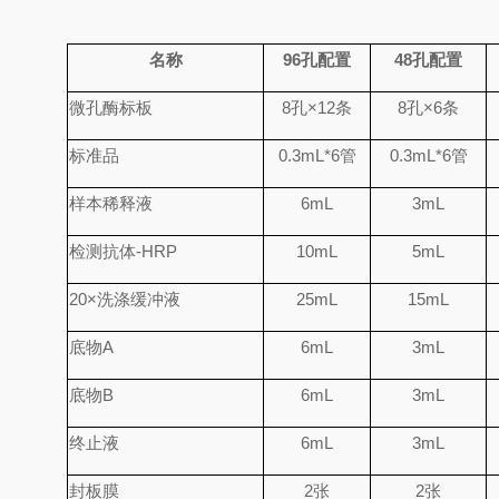
名称
96
孔配置
48
孔配置
微孔酶标板
8
孔
×
12
条
8
孔
×
6
条
标准品
0.
3
mL*6
管
0.
3
mL*6
管
样本稀释液
6mL
3mL
检测抗体
-HRP
10mL
5mL
20×
洗涤缓冲液
25mL
15mL
底物
A
6mL
3mL
底物
B
6mL
3mL
终止液
6mL
3mL
封板膜
2
张
2
张