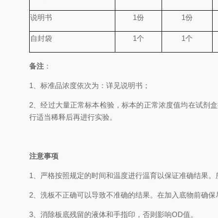
说明书
1
份
1
份
自封袋
1
个
1
个
备
注
：
1、
标准品浓度依次为
：
详见说明书；
2、
经过大量正常标本检验，标本的正常浓度值均在试剂盒
行适当稀释后再进行实验。
注意事项
1、
严格按照规定的时间和温度进行温育以保证准确结果。
2、
洗板不正确可以导致不准确的结果。在加入底物前确保
3、
消除板底残留的液体和手指印，否则影响
OD
值。