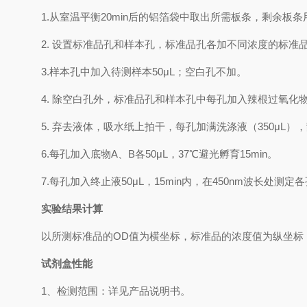
1.
从室温平衡
20min
后的铝箔袋中取出所需板条，剩余板条
2.
设置标准品孔和样本孔，标准品孔各加不同浓度的标准
3.
样本孔
中
加
入
待测样本
5
0μL
；空白孔不加。
4.
除空白孔外，标准品孔和样本孔中每孔加入辣根过氧化
5.
弃去液体，吸水纸上拍干，每孔加满洗涤液
（
350
μL
）
，
6.
每孔加入底物
A
、
B
各
50μL
，
37℃
避光孵育
15min
。
7.
每孔加入终止液
50μL
，
15min
内，在
450nm
波长处测定各
实验结果计算
以
所测标准品的
OD值
为横坐标，
标准品的浓度
值为纵坐标
试剂盒性能
1、检测范围：
详见产品说明书
。