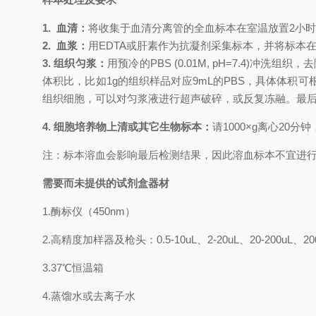
1.
血清：
将收集于血清分离管的全血标本在室温放置
2小
2.
血浆：
用
EDTA或肝素作为抗凝剂采集标本，并将标本在采
3. 组织匀浆：
用预冷的
PBS (0.01M, pH=7.4
体积比，比如1g的组织样品对应9mL的PBS，具体体
组织细胞，可以对匀浆液进行超声破碎，或反复冻融。最后将匀
4. 细胞培养物上清或其它生物标本：
请
1000×g离心20
注：标本溶血会影响最后检测结果，因此溶血标本不宜进
需要而未提供的试剂盒器材
1.
酶标仪（
450nm
）
2.
高精度加样器及枪头：
0.5-10uL
、
2-20uL
、
20-200uL
、
20
3.
37℃
恒温箱
4.
蒸馏水或去离子水