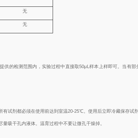
无
无
提供的检测范围内，实验过程中直接取
50
μL
样本上样即可。当有部
所有试剂都必须在使用前达到室温
20-25℃
。使用后立即冷藏保存试
尽量吸干孔内液体。温育过程中不要让微孔干燥掉。