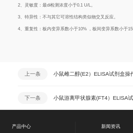
2、
灵敏度：最
di
检测浓度小于
0.1
U/L
。
3、
特异性：不与其它可溶性结构类似物交叉反应。
4、
重复性：板内变异系数小于
10
%
，
板间变异系数小于
1
5
上一条
小鼠雌二醇(E2）ELISA试剂盒
下一条
小鼠游离甲状腺素(FT4）ELIS
产品中心
新闻资讯