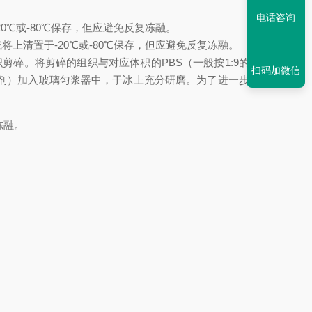
电话咨询
20℃或-80℃保存，但应避免反复冻融。
或将上清置于-20℃或-80℃保存，但应避免反复冻融。
将组织剪碎。将剪碎的组织与对应体积的PBS（一般按1:9的重量
扫码加微信
制剂）加入玻璃匀浆器中，于冰上充分研磨。为了进一步裂解
冻融。