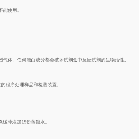
不能使用。
烈气体。任何漂白成分都会破坏试剂盒中反应试剂的生物活性。
定的程序处理样品和检测装置。
涤缓冲液加
19
份蒸馏水。