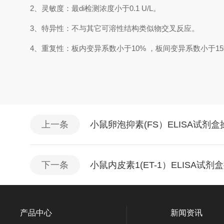
2、
灵敏度：最
di
检测浓度小于
0.1
U/L
。
3、
特异性：不与其它可溶性结构类似物交叉反应。
4、
重复性：板内变异系数小于
10
%
，
板间变异系数小于
1
5
上一条
小鼠卵泡抑素(FS）ELISA试剂
下一条
小鼠内皮素1(ET-1）ELISA试
产品中心
新闻资讯