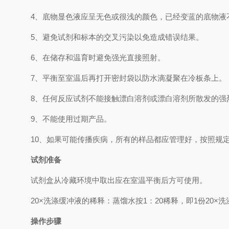
4、
底物显色液应呈无色或很浅的颜色，已经变蓝的底物液
5、
避免试剂和标本的交叉污染以免造成错误结果。
6、
在储存和温育时避免强光直接照射。
7、
平衡至室温后再打开密封袋以防水滴凝聚在冷板条上。
8、
任何反应试剂不能接触漂白溶剂或漂白溶剂所散发的强
9、
不能使用过期产品。
10、
如果可能传播疾病，所有的样品都应管理好，按照规
试剂准备
试剂盒从冷藏环境中取出应在室温平衡后方可使用。
2
0×
洗涤缓冲液的稀释：蒸馏水按
1
：
20
稀释，即
1
份
20×
洗
操作步骤