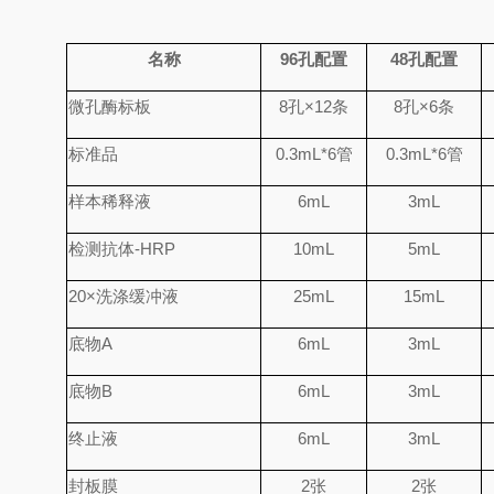
名称
96
孔配置
48
孔配置
微孔酶标板
8
孔
×
12
条
8
孔
×
6
条
标准品
0.
3
mL*6
管
0.
3
mL*6
管
样本稀释液
6mL
3mL
检测抗体
-HRP
10mL
5mL
20×
洗涤缓冲液
25mL
15mL
底物
A
6mL
3mL
底物
B
6mL
3mL
终止液
6mL
3mL
封板膜
2
张
2
张