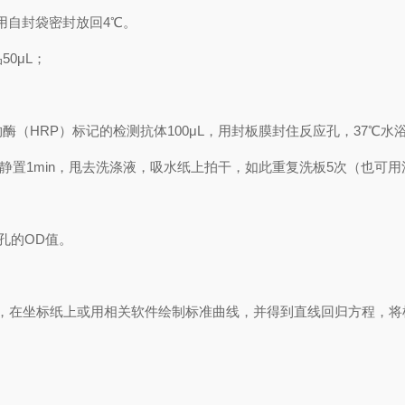
用自封袋密封放回
4℃
。
品
50μL
；
物酶（
HRP
）标记的检测抗体
100μL
，用封板膜封住反应孔，
37℃
水
静置
1min
，甩去洗涤液，吸水纸上拍干，如此重复洗板
5
次（也可用
孔的
OD
值。
，在坐标纸上
或用相关软件绘制
标准曲线
，并得到
直线回归方程
，
将