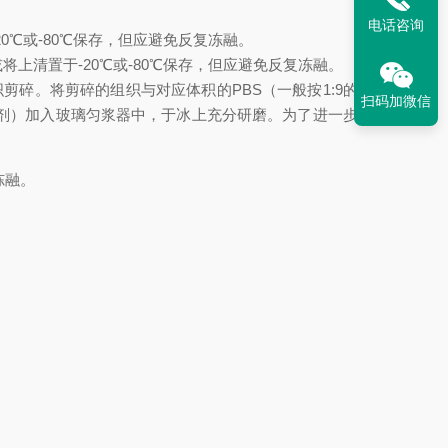
电话咨询
20℃或-80℃保存，但应避免反复冻融。
或将上清置于-20℃或-80℃保存，但应避免反复冻融。
将组织剪碎。将剪碎的组织与对应体积的PBS（一般按1:9的重量
扫码加微信
制剂）加入玻璃匀浆器中，于冰上充分研磨。为了进一步裂解
冻融。