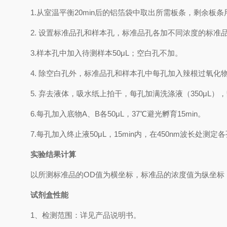
1.
从室温平衡
20min
后的铝箔袋中取出所需板条，剩余板条
2.
设置标准品孔和样本孔，标准品孔各加不同浓度的标准
3.
样本孔
中
加
入
待测样本
5
0μL
；空白孔不加。
4.
除空白孔外，标准品孔和样本孔中每孔加入辣根过氧化
5.
弃去液体，吸水纸上拍干，每孔加满洗涤液
（
350
μL
）
，
6.
每孔加入底物
A
、
B
各
50μL
，
37℃
避光孵育
15min
。
7.
每孔加入终止液
50μL
，
15min
内，在
450nm
波长处测定各
实验结果计算
以
所测标准品的
OD值
为横坐标，
标准品的浓度
值为纵坐标
试剂盒性能
1、检测范围：
详见产品说明书
。