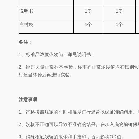
说明书
1
份
1
份
自封袋
1
个
1
个
备
注
：
1、
标准品浓度依次为
：
详见说明书；
2、
经过大量正常标本检验，标本的正常浓度值均在试剂盒
行适当稀释后再进行实验。
注意事项
1、
严格按照规定的时间和温度进行温育以保证准确结果。
2、
洗板不正确可以导致不准确的结果。在加入底物前确保
3、
消除板底残留的液体和手指印，否则影响
OD
值。