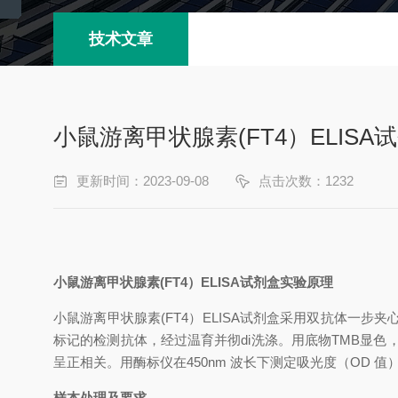
技术文章
小鼠游离甲状腺素(FT4）ELIS
更新时间：2023-09-08
点击次数：1232
小鼠游离甲状腺素
(FT4）
ELISA试剂盒
实验原理
小鼠游离甲状腺素
(FT4）
ELISA试剂盒
采用双抗体一步夹
标记的检测抗体，经过温育并彻
di
洗涤。用底物
TMB显色
呈正相关。用酶标仪在
450nm 波长下测定吸光度（OD 
样本处理及要求