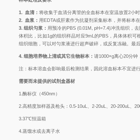
1.
血清：
将收集于血清分离管的全血标本在室温放置
2小
2.
血浆：
用
EDTA或肝素作为抗凝剂采集标本，并将标本在采
3. 组织匀浆：
用预冷的
PBS (0.01M, pH=7.4
体积比，比如1g的组织样品对应9mL的PBS，具体体
组织细胞，可以对匀浆液进行超声破碎，或反复冻融。最后将匀
4. 细胞培养物上清或其它生物标本：
请
1000×g离心20
注：标本溶血会影响最后检测结果，因此溶血标本不宜进
需要而未提供的试剂盒器材
1.
酶标仪（
450nm
）
2.
高精度加样器及枪头：
0.5-10uL
、
2-20uL
、
20-200uL
、
20
3.
37℃
恒温箱
4.
蒸馏水或去离子水