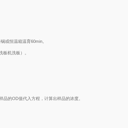
浴锅或恒温箱温育
60min
。
洗板机洗板）。
样品的
OD
值代入方程，计算出样品
的
浓度
。