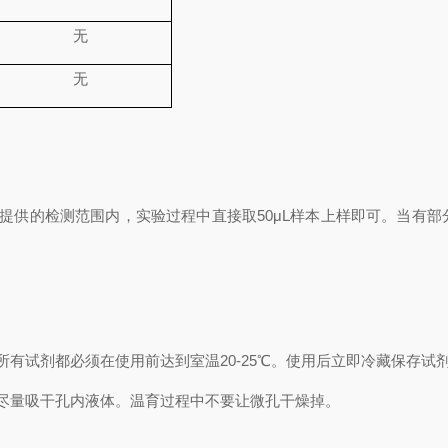
无
无
提供的检测范围内，实验过程中直接取
50
μL
样本上样即可。当有部
所有试剂都必须在使用前达到室温
20-25℃
。使用后立即冷藏保存试
尽量吸干孔内液体。温育过程中不要让微孔干燥掉。