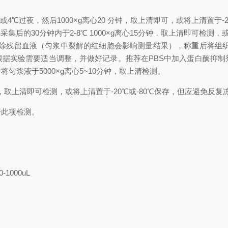
时或4℃过夜，然后1000×g离心20 分钟，取上清即可，或将上清置于-
集后的30分钟内于2-8℃ 1000×g离心15分钟，取上清即可检测，
)冲洗组织，去除残留血液（匀浆中裂解的红细胞会影响测量结果），称重后
积可根据实验需要适当调整，并做好记录。推荐在PBS中加入蛋白酶抑
浆液于5000×g离心5~10分钟，取上清检测。
分钟，取上清即可检测，或将上清置于-20℃或-80℃保存，但应避免反复
行此项检测。
0-1000uL