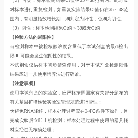
（
2）可疑：标本检测结果Ct值在35～38范围内。此时应
对标本进行重复检测，如重复实验结果Ct值仍在35～38范
围内，有明显指数增长期，则判定为阳性，否则为阴性。
（
3）阴性：标本检测结果Ct值＞38或无Ct值。
【检验方法的局限性】
当检测样本中被检核酸浓度含量低于本试剂盒的最
di检出
限dhi可能会发生假阴性的结果。
本试剂盒仅供标本初步筛查使用，对于本试剂盒检测阳性
结果应进一步使用培养法进行确诊。
【注意事项】
使用本试剂盒的实验室，应严格按照国家有关部分颁布的
有关基因扩增检验实验室管理规范进行管理；
为避免
RNA降解，样本处理过程应在0-4℃条件下操作，且
完成实验后立即上机检测；样本处理过程中使用的器具耗
材应经过无核酶处理；