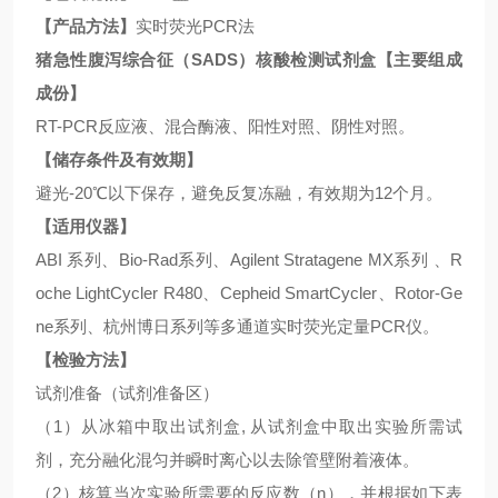
【产品方法】
实时荧光
PCR法
猪急性腹泻综合征（
SADS
）核酸检测试剂盒
【主要组成
成份】
RT-PCR反应液、混合酶液、阳性对照、阴性对照。
【储存条件及有效期】
避光
-20℃以下保存，避免反复冻融，有效期为12个月。
【适用仪器】
ABI 系列、Bio-Rad系列、Agilent Stratagene MX系列 、R
oche LightCycler R480、Cepheid SmartCycler、Rotor-Ge
ne系列、杭州博日系列等多通道实时荧光定量PCR仪。
【检验方法】
试剂准备（试剂准备区）
（
1）从冰箱中取出试剂盒, 从试剂盒中取出实验所需试
剂，充分融化混匀并瞬时离心以去除管壁附着液体。
（
2）核算当次实验所需要的反应数（n），并根据如下表