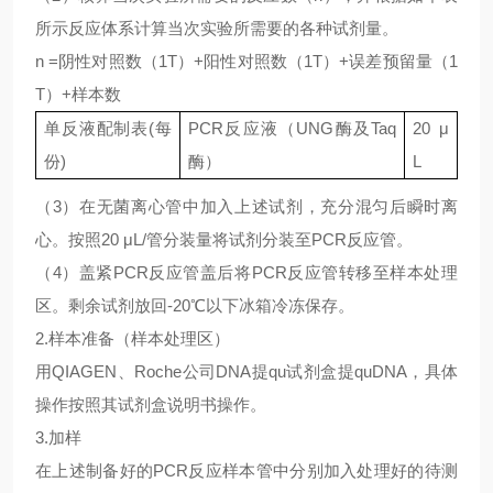
所示反应体系计算当次实验所需要的各种试剂量。
n =阴性对照数（1T）+阳性对照数（1T）+误差预留量（1
T）+样本数
单反液配制表
(每
PCR反应液（UNG酶及Taq
20 μ
份)
酶）
L
（
3）在无菌离心管中加入上述试剂，充分混匀后瞬时离
心。按照20 μL/管分装量将试剂分装至PCR反应管。
（
4）盖紧PCR反应管盖后将PCR反应管转移至样本处理
区。剩余试剂放回-20℃以下冰箱冷冻保存。
2.样本准备（样本处理区）
用
QIAGEN、Roche公司DNA提qu试剂盒提quDNA，具体
操作按照其试剂盒说明书操作。
3.加样
在上述制备好的
PCR反应样本管中分别加入处理好的待测