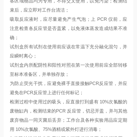
各区域物品均为专用，不得交叉使用，以免污染；检测结
束后，应立即对工作台清洁；
吸取反应液时，应尽量避免产生气泡；上
PCR 仪前，应
注意检查各反应管是否盖紧，以免液体蒸发造成结果不准
确；
试剂盒所有试剂在使用前应该在常温下充分融化混匀，并
应瞬时离心；
试剂盒内所配阴性和阳性对照在第一次使用前应全部转移
至标本准备区，并单独存放；
为防止荧光干扰，应避免裸手直接接触
PCR反应管，并应
避免在PCR反应管上进行任何标记；
检测过程中使用过的吸头，应直接打到盛有
10%次氯酸的
废物缸内，检测结束的PCR 反应管，切忌开盖，并与其他
废弃物品一同灭菌后丢弃；工作台及各种实验用品应定期
用 10%次氯酸、75%酒精或紫外灯进行消毒；