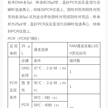
标本DNA各5μl、终体积25μl/管，盖好PCR反应盖混匀后
瞬时低速离心，转移到PCR仪器上。阴性对照和阳性对照
管则各加5μL试剂盒自带的阴性对照或阳性对照品，终体
积为25μl/管，盖好PCR反应盖混匀后瞬时低速离心，转移
到PCR仪器上。
PCR（PCR扩增区）
反应
25 μ
FAM通道采集LSD
通道选择
体积
L
V荧光信号
步骤
条件
循环数
UNG
37℃：2分钟（mi
1
处理
n）
PCR
预变
95℃：3分钟（mi
1
反应
性
n）
条件
95℃：5秒（s）
PCR
58℃：40秒（s）