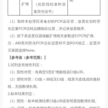
40
扩增
（此阶段结束时采
集荧光信号）
（
1）取样本处理区准备好的PCR反应管，放置在实时荧
光定量PCR仪样品槽相应位置，并记录放置顺序。
（
2）按下表设置仪器核酸扩增相关参数进行PCR扩增。
注：
ABI系列荧光PCR仪在设置时不选ROX校正，设置淬
灭基团选择None。
【参考值（参考范围）】
1.试剂盒有效性判定：
（
1）阳性对照：有典型S型扩增曲线或Ct值≤35。
（
2）阴性对照：Ct值＞38或无Ct值，线形为直线或轻微斜
线，无指数增长期。
2.标本结果判定：
（
1）阳性：标本检测结果Ct值≤35或有明显指数增长期。