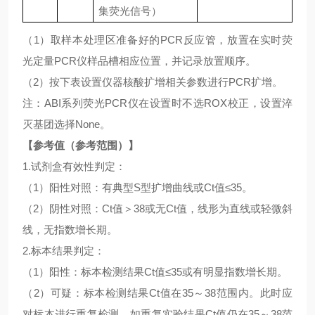
集荧光信号）
（
1）取样本处理区准备好的PCR反应管，放置在实时荧
光定量PCR仪样品槽相应位置，并记录放置顺序。
（
2）按下表设置仪器核酸扩增相关参数进行PCR扩增。
注：
ABI系列荧光PCR仪在设置时不选ROX校正，设置淬
灭基团选择None。
【参考值（参考范围）】
1.试剂盒有效性判定：
（
1）阳性对照：有典型S型扩增曲线或Ct值≤35。
（
2）阴性对照：Ct值＞38或无Ct值，线形为直线或轻微斜
线，无指数增长期。
2.标本结果判定：
（
1）阳性：标本检测结果Ct值≤35或有明显指数增长期。
（
2）可疑：标本检测结果Ct值在35～38范围内。此时应
对标本进行重复检测，如重复实验结果Ct值仍在35～38范