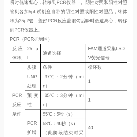
瞬时低速离心，转移到PCR仪器上。阴性对照和阳性对照
管则各加5μL试剂盒自带的阴性对照或阳性对照品，终体
积为25μl/管，盖好PCR反应盖混匀后瞬时低速离心，转移
到PCR仪器上。
PCR（PCR扩增区）
反应
25 μ
FAM通道采集LSD
通道选择
体积
L
V荧光信号
步骤
条件
循环数
UNG
37℃：2分钟（mi
1
处理
n）
PCR
预变
95℃：3分钟（mi
1
反应
性
n）
条件
95℃：5秒（s）
PCR
58℃：40秒（s）
40
扩增
（此阶段结束时采