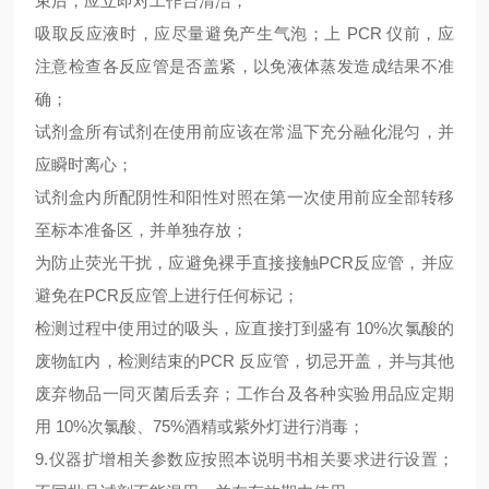
束后，应立即对工作台清洁；
吸取反应液时，应尽量避免产生气泡；上
PCR 仪前，应
注意检查各反应管是否盖紧，以免液体蒸发造成结果不准
确；
试剂盒所有试剂在使用前应该在常温下充分融化混匀，并
应瞬时离心；
试剂盒内所配阴性和阳性对照在第一次使用前应全部转移
至标本准备区，并单独存放；
为防止荧光干扰，应避免裸手直接接触
PCR反应管，并应
避免在PCR反应管上进行任何标记；
检测过程中使用过的吸头，应直接打到盛有
10%次氯酸的
废物缸内，检测结束的PCR 反应管，切忌开盖，并与其他
废弃物品一同灭菌后丢弃；工作台及各种实验用品应定期
用 10%次氯酸、75%酒精或紫外灯进行消毒；
9.仪器扩增相关参数应按照本说明书相关要求进行设置；