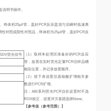
剂盒说明书操作。
、终体积25μl/管，盖好PCR反应盖混匀后瞬时低速离
性对照或阳性对照品，终体积为25μl/管，盖好PCR反
（
1）取样本处理区准备好的PCR反应
SDV荧光信号
管，放置在实时荧光定量PCR仪样品槽
相应位置，并记录放置顺序。
（
2）按下表设置仪器核酸扩增相关参
数进行PCR扩增。
注：
ABI系列荧光PCR仪在设置时不选
ROX校正，设置淬灭基团选择None。
【参考值（参考范围）】