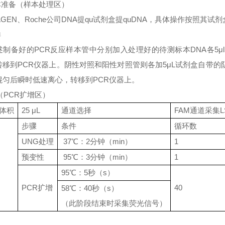
样本准备（样本处理区）
AGEN、Roche公司DNA提qu试剂盒提quDNA，具体操作按照其试
样
述制备好的
PCR反应样本管中分别加入处理好的待测标本DNA各5μl
转移到PCR仪器上。阴性对照和阳性对照管则各加5μL试剂盒自带的阴
混匀后瞬时低速离心，转移到PCR仪器上。
（PCR扩增区）
体积
25 μL
通道选择
FAM通道采集L
步骤
条件
循环数
UNG处理
37℃：2分钟（min）
1
预变性
95℃：3分钟（min）
1
95℃：5秒（s）
PCR扩增
40
58℃：40秒（s）
（此阶段结束时采集荧光信号）