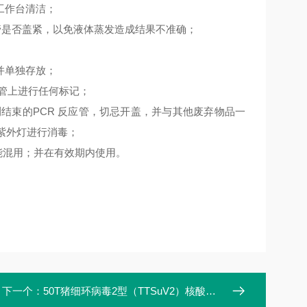
工作台清洁；
管是否盖紧，以免液体蒸发造成结果不准确；
并单独存放；
应管上进行任何标记；
测结束的PCR 反应管，切忌开盖，并与其他废弃物品一
或紫外灯进行消毒；
能混用；并在有效期内使用。
下一个：
50T猪细环病毒2型（TTSuV2）核酸检测试剂盒