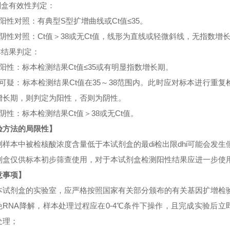
剂盒有效性判定：
）阳性对照：有典型S型扩增曲线或Ct值≤35。
）阴性对照：Ct值＞38或无Ct值，线形为直线或轻微斜线，无指数增
本结果判定：
）阳性：标本检测结果Ct值≤35或有明显指数增长期。
）可疑：标本检测结果Ct值在35～38范围内。此时应对标本进行重复
增长期，则判定为阳性，否则为阴性。
）阴性：标本检测结果Ct值＞38或无Ct值。
验方法的局限性】
测样本中被检核酸浓度含量低于本试剂盒的最
di检出限dhi可能会发
剂盒仅供标本初步筛查使用，对于本试剂盒检测阳性结果应进一步使
意事项】
本试剂盒的实验室，应严格按照国家有关部分颁布的有关基因扩增检
免
RNA降解，样本处理过程应在0-4℃条件下操作，且完成实验后
处理；