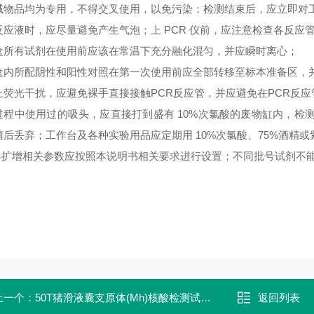
域物品均为专用，不得交叉使用，以免污染；检测结束后，应立即对
反应液时，应尽量避免产生气泡；上
PCR 仪前，应注意检查各反应
盒所有试剂在使用前应该在常温下充分融化混匀，并应瞬时离心；
盒内所配阴性和阳性对照在第一次使用前应全部转移至标本准备区，
止荧光干扰，应避免裸手直接接触
PCR反应管，并应避免在PCR反
过程中使用过的吸头，应直接打到盛有
10%次氯酸的废物缸内，检
菌后丢弃；工作台及各种实验用品应定期用 10%次氯酸、75%酒精
仪器扩增相关参数应按照本说明书相关要求进行设置；不同批号试剂不
上一个：
50T猪滑液囊支原体(Mh)核酸检测试剂盒
返回列表