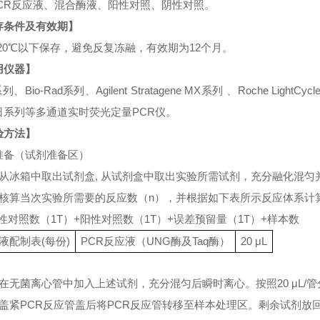
-PCR反应液、混合酶液、阳性对照、阴性对照。
存条件及有效期】
-20℃以下保存，避免反复冻融，有效期为12个月。
用仪器】
系列、Bio-Rad系列、Agilent Stratagene MX系列 、Roche LightCycl
日系列等多通道实时荧光定量PCR仪。
验方法】
准备（试剂准备区）
）从冰箱中取出试剂盒, 从试剂盒中取出实验所需试剂，充分融化混
）核算当次实验所需要的反应数（n），并根据如下表所示反应体系计
阴性对照数（1T）+阳性对照数（1T）+误差预留量（1T）+样本数
液配制表
(每份)
PCR反应液（UNG酶及Taq酶）
20 μL
）在无菌离心管中加入上述试剂，充分混匀后瞬时离心。按照20 μL/
）盖紧PCR反应管盖后将PCR反应管转移至样本处理区。剩余试剂放回