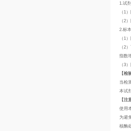
1.试
（
1
（
2
2.标
（
1
（
2
指数
（
3
【检
当检
本试
【注
使用
为避
核酶