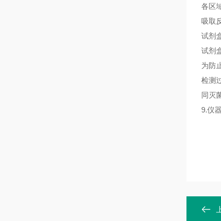
各区
吸取
试剂
试剂
为防
检测
同灭
9.