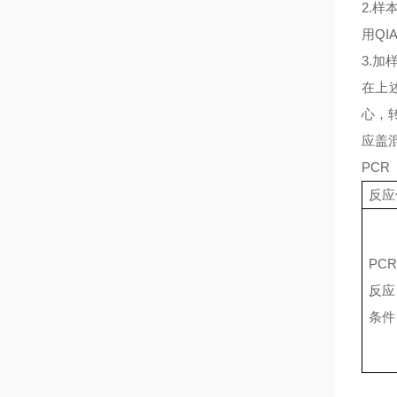
2.
用
QI
3.加
在上
心，
应盖
PCR
反应
PCR
反应
条件