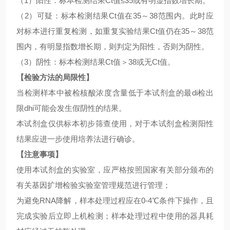
（
1）阳性：标本检测结果Ct值≤35或有明显指数增长期。
（
2）可疑：标本检测结果Ct值在35～38范围内。此时应
对标本进行重复检测，如重复实验结果Ct值仍在35～38范
围内，有明显指数增长期，则判定为阳性，否则为阴性。
（
3）阴性：标本检测结果Ct值＞38或无Ct值。
【检验方法的局限性】
当检测样本中被检核酸浓度含量低于本试剂盒的最
di检出
限dhi可能会发生假阴性的结果。
本试剂盒仅供标本初步筛查使用，对于本试剂盒检测阳性
结果应进一步使用培养法进行确诊。
【注意事项】
使用本试剂盒的实验室，应严格按照国家有关部分颁布的
有关基因扩增检验实验室管理规范进行管理；
为避免
RNA降解，样本处理过程应在0-4℃条件下操作，且
完成实验后立即上机检测；样本处理过程中使用的器具耗