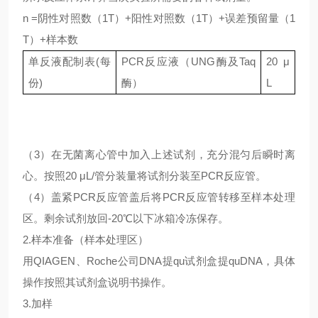
n =阴性对照数（1T）+阳性对照数（1T）+误差预留量（1
T）+样本数
单反液配制表
(每
PCR反应液（UNG酶及Taq
20 μ
份)
酶）
L
（
3）在无菌离心管中加入上述试剂，充分混匀后瞬时离
心。按照20 μL/管分装量将试剂分装至PCR反应管。
（
4）盖紧PCR反应管盖后将PCR反应管转移至样本处理
区。剩余试剂放回-20℃以下冰箱冷冻保存。
2.样本准备（样本处理区）
用
QIAGEN、Roche公司DNA提qu试剂盒提quDNA，具体
操作按照其试剂盒说明书操作。
3.加样