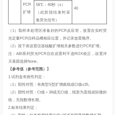
PCR
58℃：40秒（s）
40
扩增
（此阶段结束时采
集荧光信号）
（
1）取样本处理区准备好的PCR反应管，放置在实时荧
光定量PCR仪样品槽相应位置，并记录放置顺序。
（
2）按下表设置仪器核酸扩增相关参数进行PCR扩增。
注：
ABI系列荧光PCR仪在设置时不选ROX校正，设置淬
灭基团选择None。
【参考值（参考范围）】
1.试剂盒有效性判定：
（
1）阳性对照：有典型S型扩增曲线或Ct值≤35。
（
2）阴性对照：Ct值＞38或无Ct值，线形为直线或轻微斜
线，无指数增长期。
2.标本结果判定：