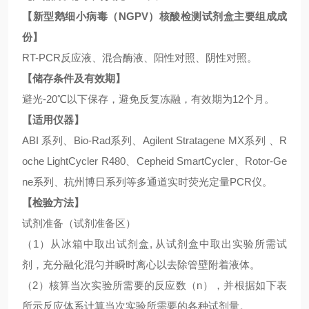
【
新型鹅细小病毒（
NGPV
）核酸检测试剂盒
主要组成成
份】
RT-PCR反应液、混合酶液、阳性对照、阴性对照。
【储存条件及有效期】
避光
-20℃以下保存，避免反复冻融，有效期为12个月。
【适用仪器】
ABI 系列、Bio-Rad系列、Agilent Stratagene MX系列 、R
oche LightCycler R480、Cepheid SmartCycler、Rotor-Ge
ne系列、杭州博日系列等多通道实时荧光定量PCR仪。
【检验方法】
试剂准备（试剂准备区）
（
1）从冰箱中取出试剂盒, 从试剂盒中取出实验所需试
剂，充分融化混匀并瞬时离心以去除管壁附着液体。
（
2）核算当次实验所需要的反应数（n），并根据如下表
所示反应体系计算当次实验所需要的各种试剂量。