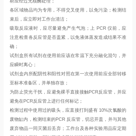
材应经过无核酶处理；
各区域物品均为专用，不得交叉使用，以免污染；检测结
束后，应立即对工作台清洁；
吸取反应液时，应尽量避免产生气泡；上
PCR 仪前，应
注意检查各反应管是否盖紧，以免液体蒸发造成结果不准
确；
试剂盒所有试剂在使用前应该在常温下充分融化混匀，并
应瞬时离心；
试剂盒内所配阴性和阳性对照在第一次使用前应全部转移
至标本准备区，并单独存放；
为防止荧光干扰，应避免裸手直接接触
PCR反应管，并应
避免在PCR反应管上进行任何标记；
检测过程中使用过的吸头，应直接打到盛有
10%次氯酸的
废物缸内，检测结束的PCR 反应管，切忌开盖，并与其他
废弃物品一同灭菌后丢弃；工作台及各种实验用品应定期