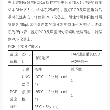
在上述制备好的
PCR反应样本管中分别加入处理好的待测
标本DNA各5μl、终体积25μl/管，盖好PCR反应盖混匀后
瞬时低速离心，转移到PCR仪器上。阴性对照和阳性对照
管则各加5μL试剂盒自带的阴性对照或阳性对照品，终体
积为25μl/管，盖好PCR反应盖混匀后瞬时低速离心，转移
到PCR仪器上。
PCR（PCR扩增区）
反应
25 μ
FAM通道采集LSD
通道选择
体积
L
V荧光信号
步骤
条件
循环数
UNG
37℃：2分钟（mi
1
处理
n）
PCR
预变
95℃：3分钟（mi
1
反应
性
n）
条件
95℃：5秒（s）