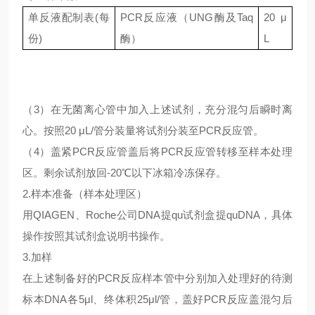
单反液配制表
(每
PCR反应液（UNG酶及Taq
20 μ
份)
酶）
L
（
3）在无菌离心管中加入上述试剂，充分混匀后瞬时离
心。按照20 μL/管分装量将试剂分装至PCR反应管。
（
4）盖紧PCR反应管盖后将PCR反应管转移至样本处理
区。剩余试剂放回-20℃以下冰箱冷冻保存。
2.样本准备（样本处理区）
用
QIAGEN、Roche公司DNA提qu试剂盒提quDNA，具体
操作按照其试剂盒说明书操作。
3.加样
在上述制备好的
PCR反应样本管中分别加入处理好的待测
标本DNA各5μl、终体积25μl/管，盖好PCR反应盖混匀后