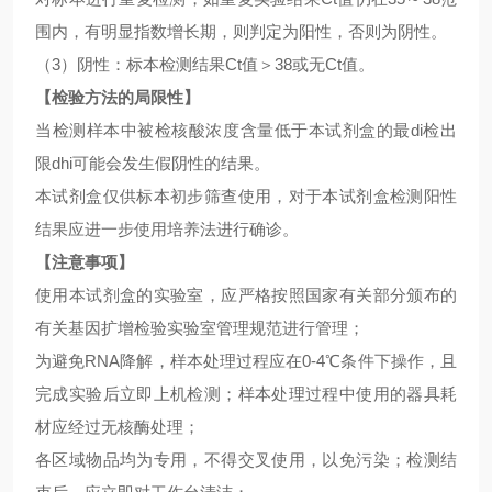
围内，有明显指数增长期，则判定为阳性，否则为阴性。
（
3）阴性：标本检测结果Ct值＞38或无Ct值。
【检验方法的局限性】
当检测样本中被检核酸浓度含量低于本试剂盒的最
di检出
限dhi可能会发生假阴性的结果。
本试剂盒仅供标本初步筛查使用，对于本试剂盒检测阳性
结果应进一步使用培养法进行确诊。
【注意事项】
使用本试剂盒的实验室，应严格按照国家有关部分颁布的
有关基因扩增检验实验室管理规范进行管理；
为避免
RNA降解，样本处理过程应在0-4℃条件下操作，且
完成实验后立即上机检测；样本处理过程中使用的器具耗
材应经过无核酶处理；
各区域物品均为专用，不得交叉使用，以免污染；检测结