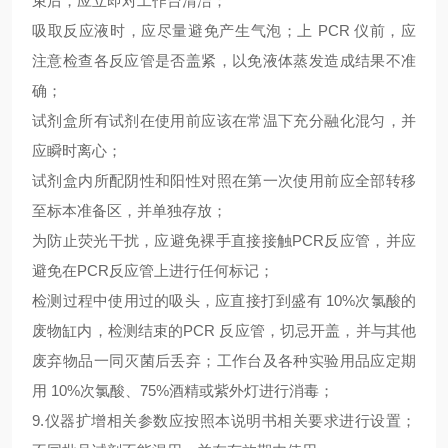
束后，应立即对工作台清洁；
吸取反应液时，应尽量避免产生气泡；上
PCR 仪前，应
注意检查各反应管是否盖紧，以免液体蒸发造成结果不准
确；
试剂盒所有试剂在使用前应该在常温下充分融化混匀，并
应瞬时离心；
试剂盒内所配阴性和阳性对照在第一次使用前应全部转移
至标本准备区，并单独存放；
为防止荧光干扰，应避免裸手直接接触
PCR反应管，并应
避免在PCR反应管上进行任何标记；
检测过程中使用过的吸头，应直接打到盛有
10%次氯酸的
废物缸内，检测结束的PCR 反应管，切忌开盖，并与其他
废弃物品一同灭菌后丢弃；工作台及各种实验用品应定期
用 10%次氯酸、75%酒精或紫外灯进行消毒；
9.仪器扩增相关参数应按照本说明书相关要求进行设置；