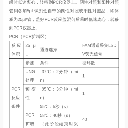
瞬时低速离心，转移到PCR仪器上。阴性对照和阳性对照
管则各加5μL试剂盒自带的阴性对照或阳性对照品，终体
积为25μl/管，盖好PCR反应盖混匀后瞬时低速离心，转移
到PCR仪器上。
PCR（PCR扩增区）
反应
25 μ
FAM通道采集LSD
通道选择
体积
L
V荧光信号
步骤
条件
循环数
UNG
37℃：2分钟（mi
1
处理
n）
PCR
预变
95℃：3分钟（mi
1
反应
性
n）
条件
95℃：5秒（s）
PCR
58℃：40秒（s）
40
扩增
（此阶段结束时采