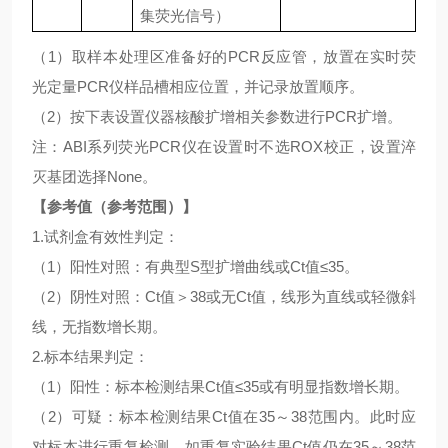
集荧光信号）
（
1）取样本处理区准备好的PCR反应管，放置在实时荧
光定量PCR仪样品槽相应位置，并记录放置顺序。
（
2）按下表设置仪器核酸扩增相关参数进行PCR扩增。
注：
ABI系列荧光PCR仪在设置时不选ROX校正，设置淬
灭基团选择None。
【参考值（参考范围）】
1.试剂盒有效性判定：
（
1）阳性对照：有典型S型扩增曲线或Ct值≤35。
（
2）阴性对照：Ct值＞38或无Ct值，线形为直线或轻微斜
线，无指数增长期。
2.标本结果判定：
（
1）阳性：标本检测结果Ct值≤35或有明显指数增长期。
（
2）可疑：标本检测结果Ct值在35～38范围内。此时应
对标本进行重复检测，如重复实验结果Ct值仍在35～38范