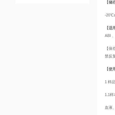
【储
-20
【适
ABI 
【保存
禁反
【使
1 
1.1
血液、