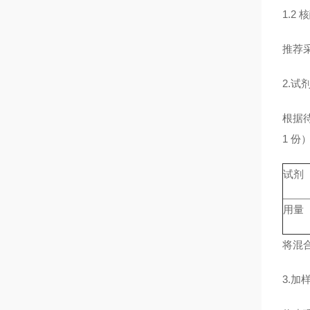
1.2
推荐
2.
根据待
1 
试剂
用量
将混合
3.