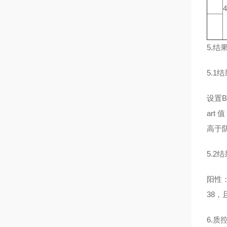
4
5.结
5.1
设置B
art
高于
5.2
阳性：
38，
6.质