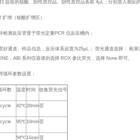
骤1 提取的核酸、阳性质控品、阴性质控品各取 4μL，分别加入相应
CR 扩增（核酸扩增区）
将待检测反应管置于荧光定量PCR 仪反应槽内；
设置好通道、样品信息，反应体系设置为25μL； 荧光通道选择： 检测通道（Re
ONE，ABI 系列仪器请勿选择 ROX 参比荧光，选择 None 即可。
推荐循环参数设置：
循环数
温度
时间
收集荧光信号
cycle
42℃
20min
否
cycle
95℃
10min
否
94℃
15sec
否