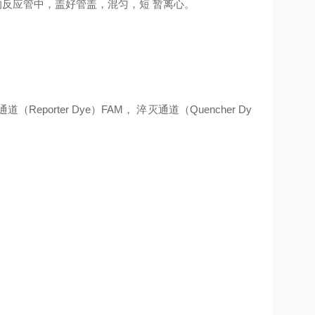
的反应管中，盖好管盖，混匀，短 暂离心。
porter Dye）FAM， 淬灭通道（Quencher Dy