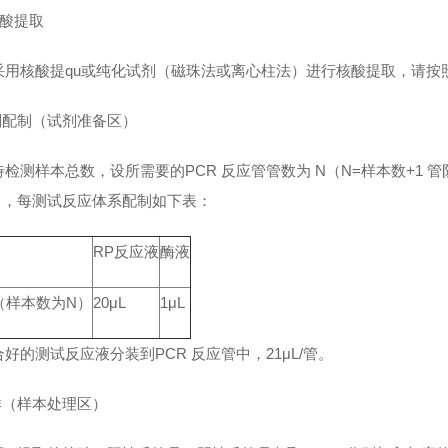
 核酸提取
采用核酸提qu或纯化试剂（磁珠法或离心柱法）进行核酸提取，请按
试剂配制（试剂准备区）
检测样本总数，设所需要的PCR 反应管管数为 N（N=样本数+1 管阴
份），每测试反应体系配制如下表：
RP反应液
酶液
（样本数为N）
20μL
1μL
好的测试反应液分装到PCR 反应管中，21μL/管。
加样（样本处理区）