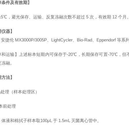
存条件及有效期】
℃±5℃，避光保存、运输、反复冻融次数不超过 5 次，有效期 12 个月
用仪器】
、安捷伦 MX3000P/3005P、LightCycler、Bio-Rad、Eppendor
和运输】上述标本短期内可保存于-20℃，长期保存可置-70℃，但不
复冻融。
用方法】
样品处理（样本处理区）
样本前处理
体液和棉拭子样本取100μL 于 1.5mL 灭菌离心管中。