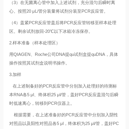
（3）在无菌离心管中加入上述试剂，充分混匀后瞬时离
心。按照20 μL/管分装量将试剂分装至PCR反应管。
（4）盖紧PCR反应管盖后将PCR反应管转移至样本处理
区。剩余试剂放回-20℃以下冰箱冷冻保存。
2.样本准备（样本处理区）
用QIAGEN、Roche公司DNA提
qu
试剂盒提
qu
DNA，具体
操作按照其试剂盒说明书操作。
3.加样
在上述制备好的PCR反应管中分别加入处理好的待测标
本RNA各5 μl、终体积25 μl/管，盖好PCR反应盖混匀后瞬
时低速离心，转移到PCR仪器上。
根据需要，在上述准备好的PCR反应管中分别加入阴性
对照品以及阳性对照品各5 μl，终体积为25 μl/管，盖好PC