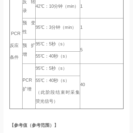
反转
42℃：10分钟（min）
1
录
预变
95℃：3分钟（min）
1
性
PCR
95℃：5秒（s）
反应
预扩
5
增
55℃：40秒（s）
条件
95℃：5秒（s）
PCR
55℃：40秒（s）
40
扩增
（此阶段结束时采集
荧光信号）
【参考值（参考范围）】