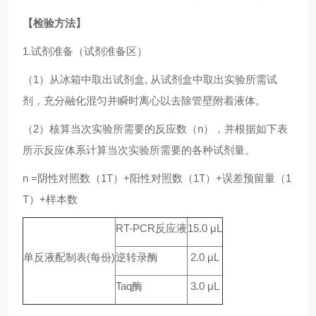
【检验方法】
1.试剂准备（试剂准备区）
（1）从冰箱中取出试剂盒, 从试剂盒中取出实验所需试
剂，充分融化混匀并瞬时离心以去除管壁附着液体。
（2）核算当次实验所需要的反应数（n），并根据如下表
所示反应体系计算当次实验所需要的各种试剂量。
n =阴性对照数（1T）+阳性对照数（1T）+误差预留量（1
T）+样本数
RT-PCR反应液
15.0 μL
单反液配制表(每份)
逆转录酶
2.0 μL
Taq酶
3.0 μL