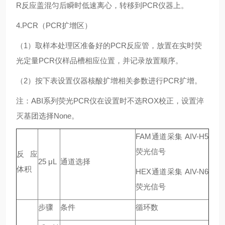
R反应盖混匀后瞬时低速离心，转移到PCR仪器上。
4.PCR（PCR扩增区）
（1）取样本处理区准备好的PCR反应管，放置在实时荧
光定量PCR仪样品槽相应位置，并记录放置顺序。
（2）按下表设置仪器核酸扩增相关参数进行PCR扩增。
注：ABI系列荧光PCR仪在设置时不选ROX校正，设置淬
灭基团选择None。
FAM通道采集 AIV-H5
荧光信号
反应
25 μL
通道选择
体积
HEX通道采集 AIV-N6
荧光信号
步骤
条件
循环数