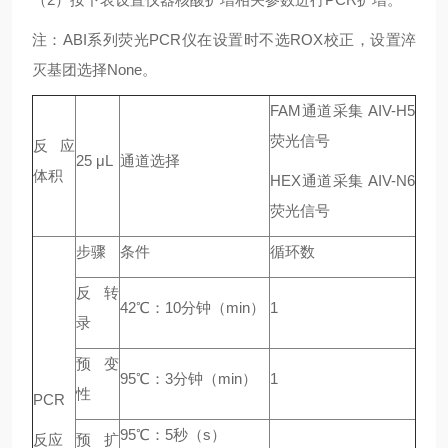
注：ABI系列荧光PCR仪在设置时不选ROX校正，设置淬
灭基团选择None。
FAM通道采集 AIV-H5
荧光信号
反应
25 μL
通道选择
体积
HEX通道采集 AIV-N6
荧光信号
步骤
条件
循环数
反转
42℃：10分钟（min）
1
录
预变
95℃：3分钟（min）
1
性
PCR
95℃：5秒（s）
反应
预扩