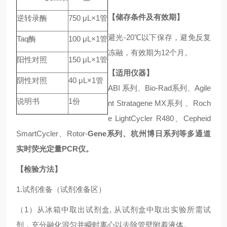
【储存条件及有效期】
逆转录酶
750 μL×1管
避光-20℃以下保存，避免反复
Taq酶
100 μL×1管
冻融，有效期为12个月。
阳性对照
150 μL×1管
【适用仪器】
阴性对照
40 μL×1管
ABI 系列、Bio-Rad系列、Agile
说明书
1份
nt Stratagene MX系列 、Roch
e LightCycler R480、Cepheid
SmartCycler、Rotor-
Gene系列、杭州博日系列等多通道
实时荧光定量PCR仪。
【检验方法】
1.试剂准备（试剂准备区）
（1）从冰箱中取出试剂盒, 从试剂盒中取出实验所需试
剂，充分融化混匀并瞬时离心以去除管壁附着液体。