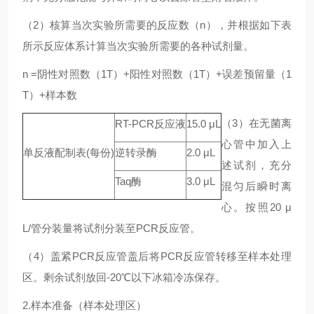
（2）核算当次实验所需要的反应数（n），并根据如下表
所示反应体系计算当次实验所需要的各种试剂量。
n =阴性对照数（1T）+阳性对照数（1T）+误差预留量（1
T）+样本数
（3）在无菌离
RT-PCR反应液
15.0 μL
心管中加入上
单反液配制表(每份)
逆转录酶
2.0 μL
述试剂，充分
Taq酶
3.0 μL
混匀后瞬时离
心。按照20 μ
L/管分装量将试剂分装至PCR反应管。
（4）盖紧PCR反应管盖后将PCR反应管转移至样本处理
区。剩余试剂放回-20℃以下冰箱冷冻保存。
2.样本准备（样本处理区）