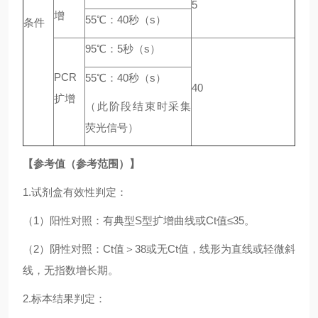
5
增
55℃：40秒（s）
条件
95℃：5秒（s）
PCR
55℃：40秒（s）
40
扩增
（此阶段结束时采集
荧光信号）
【参考值（参考范围）】
1.试剂盒有效性判定：
（1）阳性对照：有典型S型扩增曲线或Ct值≤35。
（2）阴性对照：Ct值＞38或无Ct值，线形为直线或轻微斜
线，无指数增长期。
2.标本结果判定：