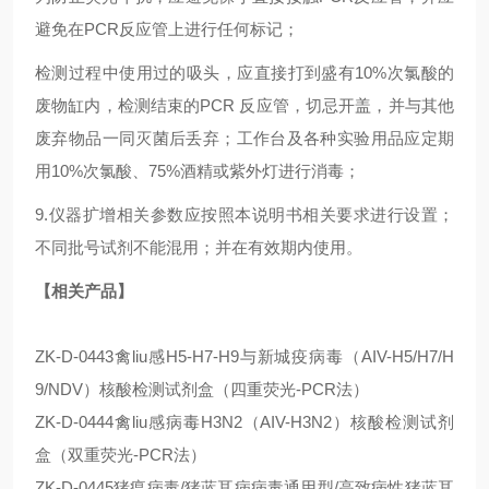
避免在PCR反应管上进行任何标记；
检测过程中使用过的吸头，应直接打到盛有10%次氯酸的
废物缸内，检测结束的PCR 反应管，切忌开盖，并与其他
废弃物品一同灭菌后丢弃；工作台及各种实验用品应定期
用10%次氯酸、75%酒精或紫外灯进行消毒；
9.仪器扩增相关参数应按照本说明书相关要求进行设置；
不同批号试剂不能混用；并在有效期内使用。
【相关产品】
ZK-D-0443禽liu感H5-H7-H9与新城疫病毒（AIV-H5/H7/H
9/NDV）核酸检测试剂盒（四重荧光-PCR法）
ZK-D-0444禽liu感病毒H3N2（AIV-H3N2）核酸检测试剂
盒（双重荧光-PCR法）
ZK-D-0445猪瘟病毒/猪蓝耳病病毒通用型/高致病性猪蓝耳