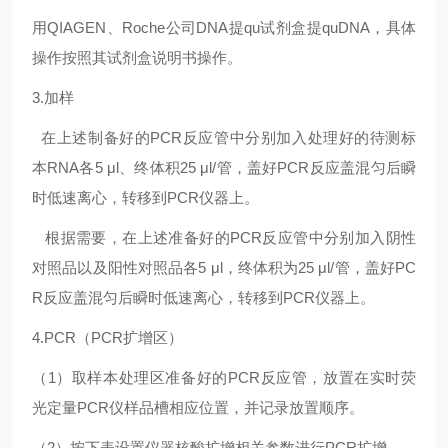
用QIAGEN、Roche公司DNA提
qu
试剂盒提
qu
DNA，具体
操作按照其试剂盒说明书操作。
3.加样
在上述制备好的PCR反应管中分别加入处理好的待测标
本RNA各5 μl、终体积25 μl/管，盖好PCR反应盖混匀后瞬
时低速离心，转移到PCR仪器上。
根据需要，在上述准备好的PCR反应管中分别加入阴性
对照品以及阳性对照品各5 μl，终体积为25 μl/管，盖好PC
R反应盖混匀后瞬时低速离心，转移到PCR仪器上。
4.PCR（PCR扩增区）
（1）取样本处理区准备好的PCR反应管，放置在实时荧
光定量PCR仪样品槽相应位置，并记录放置顺序。
（2）按下表设置仪器核酸扩增相关参数进行PCR扩增。