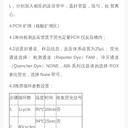
L，分别加入相应的反应管中，盖好管盖，混匀，短 暂离
心。
4.PCR 扩增（核酸扩增区）
4.1将待检测反应管置于荧光定量PCR 仪反应槽内；
4.2设置好通道、样品信息，反应体系设置为25μL； 荧光
通道选择： 检测通道（Reporter Dye）FAM， 淬灭通道
（Quencher Dye）NONE，ABI 系列仪器请勿选择 ROX
参比荧光，选择 None 即可。
4.3推荐循环参数设置：
步骤
循环数
温度
时间
收集荧光信号
1
1cycle
95℃
10min
否
94℃
15sec
否
2
40cycles