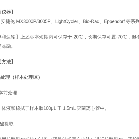
用仪器】
、安捷伦 MX3000P/3005P、LightCycler、Bio-Rad、Eppendor
和运输】上述标本短期内可保存于-20℃，长期保存可置-70℃，但不
复冻融。
用方法】
样品处理（样本处理区）
样本前处理
体液和棉拭子样本取100μL 于 1.5mL 灭菌离心管中。
 核酸提取