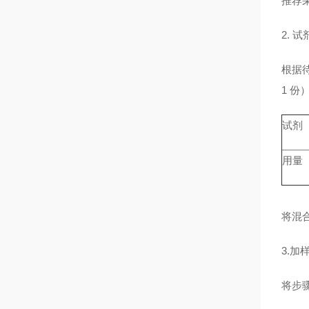
推荐
2. 
根据待
1 
试剂
用量
将混合
3.
将步