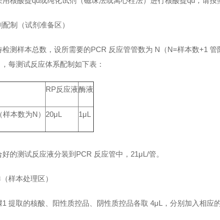
采用核酸提qu或纯化试剂（磁珠法或离心柱法）进行核酸提qu，请
试剂配制（试剂准备区）
检测样本总数，设所需要的PCR 反应管管数为 N（N=样本数+1 管阴
份），每测试反应体系配制如下表：
RP反应液
酶液
（样本数为N）
20μL
1μL
好的测试反应液分装到PCR 反应管中，21μL/管。
加样（样本处理区）
骤1 提取的核酸、阳性质控品、阴性质控品各取 4μL，分别加入相应