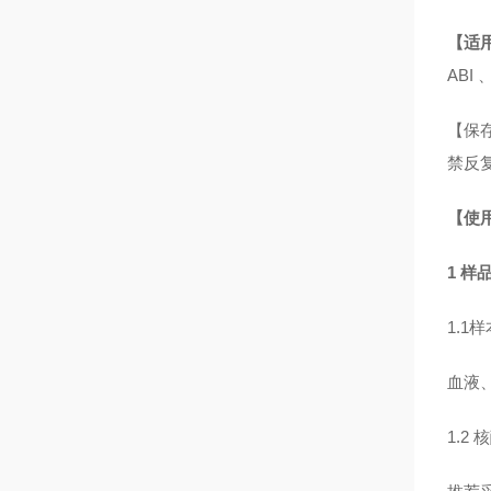
【适
ABI 
【保存
禁反
【使
1 
1.1
血液、
1.2