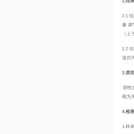
2.结
2.1
像 调节
（上
2.2
道仍为
3.质
阴性质
视为
4.
1.