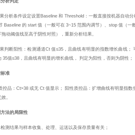
果分析判定
 结果分析条件设定设置Baseline 和 Threshold：一般直接
 Baseline 的 start 值（一般可在 3~15 范围内调节）、stop 值（一般
下拖动阈值线至高于阴性对照），重新分析结果。
 结果判断阳性：检测通道Ct 值≤35，且曲线有明显的指数增长曲线；
 35值≤38，且曲线有明显的增长曲线， 判定为阳性，否则为阴性； 阴性
控标准
控品：Ct>38 或无 Ct 值显示； 阳性质控品：扩增曲线有明显指数
无效。
检测方法的局限性
样本检测结果与样本收集、处理、运送以及保存质量有关；