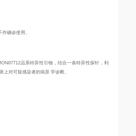
不作确诊使用。
豆MON87712品系特异性引物，结合一条特异性探针，利
床上对可疑感染者的病原 学诊断。
。