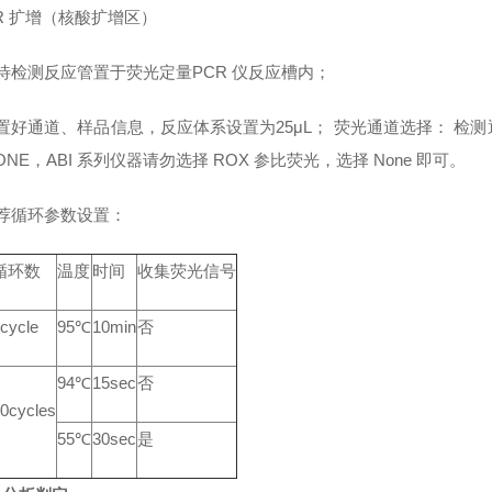
CR 扩增（核酸扩增区）
将待检测反应管置于荧光定量PCR 仪反应槽内；
设置好通道、样品信息，反应体系设置为25μL； 荧光通道选择： 检测通道（Re
ONE，ABI 系列仪器请勿选择 ROX 参比荧光，选择 None 即可。
推荐循环参数设置：
循环数
温度
时间
收集荧光信号
cycle
95℃
10min
否
94℃
15sec
否
0cycles
55℃
30sec
是