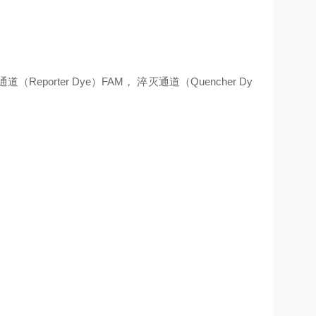
porter Dye）FAM， 淬灭通道（Quencher Dy