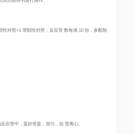
按照试剂说明书进行操作。
性对照+1 管阳性对照；反应管 数每满 10 份，多配制
的反应管中，盖好管盖，混匀，短 暂离心。