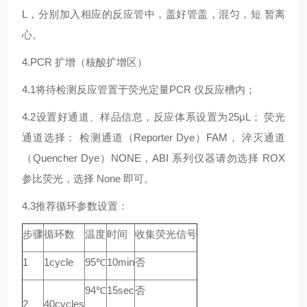
L，分别加入相应的反应管中，盖好管盖，混匀，短 暂离
心。
4.PCR 扩增（核酸扩增区）
4.1将待检测反应管置于荧光定量PCR 仪反应槽内；
4.2设置好通道、样品信息，反应体系设置为25μL； 荧光
通道选择： 检测通道（Reporter Dye）FAM， 淬灭通道
（Quencher Dye）NONE，ABI 系列仪器请勿选择 ROX
参比荧光，选择 None 即可。
4.3推荐循环参数设置：
步骤
循环数
温度
时间
收集荧光信号
1
1cycle
95℃
10min
否
94℃
15sec
否
2
40cycles