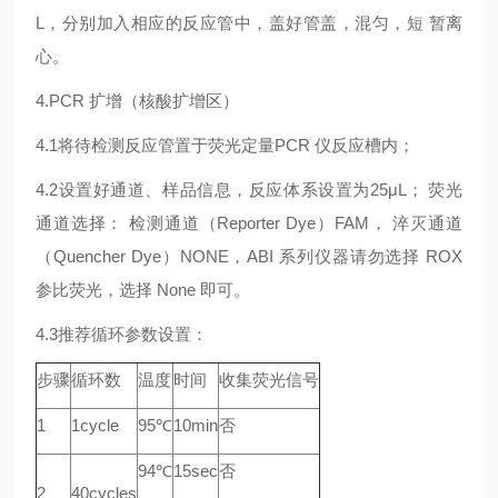
L，分别加入相应的反应管中，盖好管盖，混匀，短 暂离
心。
4.PCR 扩增（核酸扩增区）
4.1将待检测反应管置于荧光定量PCR 仪反应槽内；
4.2设置好通道、样品信息，反应体系设置为25μL； 荧光
通道选择： 检测通道（Reporter Dye）FAM， 淬灭通道
（Quencher Dye）NONE，ABI 系列仪器请勿选择 ROX
参比荧光，选择 None 即可。
4.3推荐循环参数设置：
步骤
循环数
温度
时间
收集荧光信号
1
1cycle
95℃
10min
否
94℃
15sec
否
2
40cycles