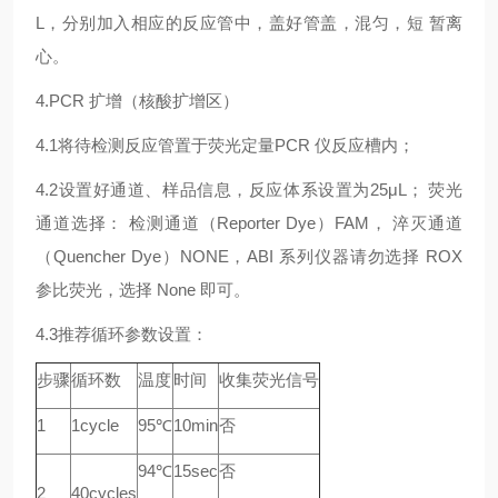
L，分别加入相应的反应管中，盖好管盖，混匀，短 暂离
心。
4.PCR 扩增（核酸扩增区）
4.1将待检测反应管置于荧光定量PCR 仪反应槽内；
4.2设置好通道、样品信息，反应体系设置为25μL； 荧光
通道选择： 检测通道（Reporter Dye）FAM， 淬灭通道
（Quencher Dye）NONE，ABI 系列仪器请勿选择 ROX
参比荧光，选择 None 即可。
4.3推荐循环参数设置：
步骤
循环数
温度
时间
收集荧光信号
1
1cycle
95℃
10min
否
94℃
15sec
否
2
40cycles