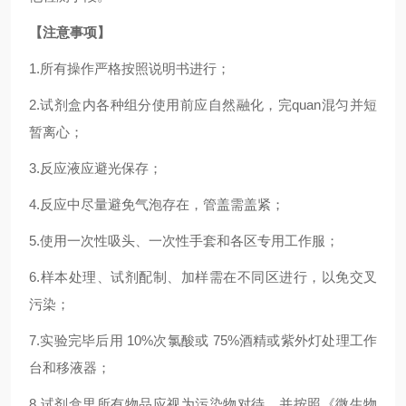
【注意事项】
1.
所有操作严格按照说明书进行；
2.
试剂盒内各种组分使用前应自然融化，完
quan
混匀并短
暂离心；
3.反应液应避光保存；
4.反应中尽量避免气泡存在，管盖需盖紧；
5.使用一次性吸头、一次性手套和各区专用工作服；
6.样本处理、试剂配制、加样需在不同区进行，以免交叉
污染；
7.实验完毕后用 10%次氯酸或 75%酒精或紫外灯处理工作
台和移液器；
8.试剂盒里所有物品应视为污染物对待，并按照《微生物