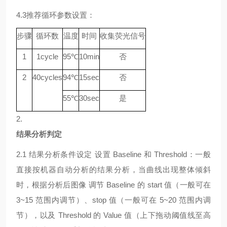
4.3
推荐循环参数设置：
步骤
循环数
温度
时间
收集荧光信号
1
1
cycle
9
5℃
10min
否
2
40
cycle
s
94
℃
15sec
否
55
℃
30sec
是
2.
结果分析判定
2.1
结果分析条件设定
设置
Baseline 和 Threshold：一般
直接按机器自动分析的结果分析，当曲线出现整体倾斜
时，根据分析后图像 调节 Baseline 的 start 值（一般可在
3~15 范围内调节）、stop 值（一般可在 5~20 范围内调
节），以及 Threshold 的 Value 值（上下拖动阈值线至高