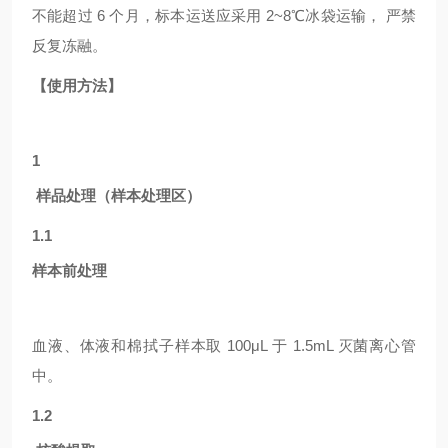
不能超过 6 个月，标本运送应采用 2~8℃冰袋运输， 严禁
反复冻融。
【使用方法】
1
样品处理（样本处理区）
1.1
样本前处理
血液、体液和棉拭子样本取
100μL 于 1.5mL 灭菌离心管
中。
1.2