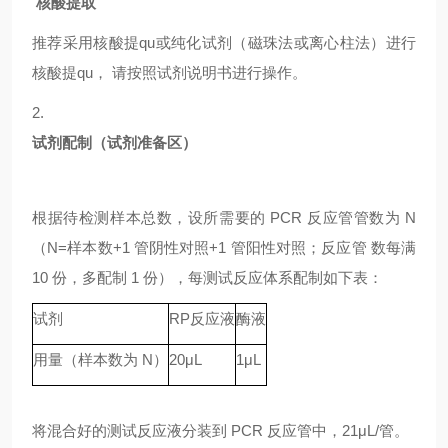
核酸提取
推荐采用核酸提qu或纯化试剂（磁珠法或离心柱法）进行
核酸提qu，
请按照试剂说明书进行操作。
2.
试剂配制（试剂准备区）
根据待检测样本总数，设所需要的
PCR 反应管管数为 N
（N=样本数+1 管阴性对照+1 管阳性对照；反应管 数每满
10 份，多配制 1 份），每测试反应体系配制如下表：
试剂
RP
反应液
酶液
用量（样本数为
N）
20μL
1μL
将混合好的测试反应液分装到
PCR 反应管中，21μL/管。