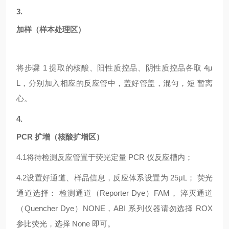
3.
加样（样本处理区）
将步骤
1 提取的核酸、阳性质控品、阴性质控品各取 4μ
L，分别加入相应的反应管中，盖好管盖，混匀，短 暂离
心。
4.
PCR 扩增（核酸扩增区）
4.1
将待检测反应管置于荧光定量
PCR 仪反应槽内；
4.2
设置好通道、样品信息，反应体系设置为
25μL； 荧光
通道选择： 检测通道（Reporter Dye）FAM， 淬灭通道
（Quencher Dye）NONE，ABI 系列仪器请勿选择 ROX
参比荧光，选择 None 即可。