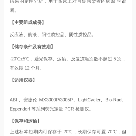
结果的定性分析，用于临床上对可疑感染者的病原 学诊
断。
【主要组成成份】
反应液、酶液、阳性质控品、阴性质控品。
【储存条件及有效期】
-20℃±5℃，避光保存、运输、反复冻融次数不超过 5 次，
有效期 12 个月。
【适用仪器】
ABI 、安捷伦 MX3000P/3005P、LightCycler、Bio-Rad、
Eppendorf 等系列荧光定量 PCR 检测仪。
【保存和运输】
上述标本短期内可保存于
-20℃，长期保存可置-70℃，但