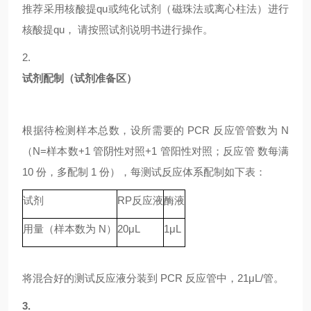
推荐采用核酸提qu或纯化试剂（磁珠法或离心柱法）进行
核酸提qu，
请按照试剂说明书进行操作。
2.
试剂配制（试剂准备区）
根据待检测样本总数，设所需要的
PCR 反应管管数为 N
（N=样本数+1 管阴性对照+1 管阳性对照；反应管 数每满
10 份，多配制 1 份），每测试反应体系配制如下表：
试剂
RP
反应液
酶液
用量（样本数为
N）
20μL
1μL
将混合好的测试反应液分装到
PCR 反应管中，21μL/管。
3.