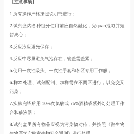
【注意事项】
1.
所有操作严格按照说明书进行；
2.
试剂盒内各种组分使用前应自然融化，完
quan
混匀并短
暂离心；
3.反应液应避光保存；
4.反应中尽量避免气泡存在，管盖需盖紧；
5.使用一次性吸头、一次性手套和各区专用工作服；
6.样本处理、试剂配制、加样需在不同区进行，以免交叉
污染；
7.实验完毕后用 10%次氯酸或 75%酒精或紫外灯处理工作
台和移液器；
8.试剂盒里所有物品应视为污染物对待，并按照《微生物
生物医学实验室生物安全通则》进行处理。