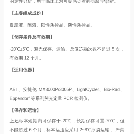
的定性分析，用于临床上对可疑感染者的病原 学诊断。
【主要组成成份】
反应液、酶液、阳性质控品、阴性质控品。
【储存条件及有效期】
-20℃±5℃，避光保存、运输、反复冻融次数不超过 5 次，
有效期 12 个月。
【适用仪器】
ABI 、安捷伦 MX3000P/3005P、LightCycler、Bio-Rad、
Eppendorf 等系列荧光定量 PCR 检测仪。
【保存和运输】
上述标本短期内可保存于
-20℃，长期保存可置-70℃，但
不能超过 6 个月，标本运送应采用 2~8℃冰袋运输， 严禁