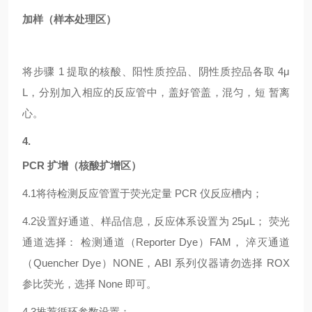
加样（样本处理区）
将步骤
1 提取的核酸、阳性质控品、阴性质控品各取 4μ
L，分别加入相应的反应管中，盖好管盖，混匀，短 暂离
心。
4.
PCR 扩增（核酸扩增区）
4.1
将待检测反应管置于荧光定量
PCR 仪反应槽内；
4.2
设置好通道、样品信息，反应体系设置为
25μL； 荧光
通道选择： 检测通道（Reporter Dye）FAM， 淬灭通道
（Quencher Dye）NONE，ABI 系列仪器请勿选择 ROX
参比荧光，选择 None 即可。
4.3
推荐循环参数设置：