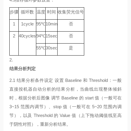
步骤
循环数
温度
时间
收集荧光信号
1
1
cycle
9
5℃
10min
否
2
40
cycle
s
94
℃
15sec
否
55
℃
30sec
是
2.
结果分析判定
2.1
结果分析条件设定
设置
Baseline 和 Threshold：一般
直接按机器自动分析的结果分析，当曲线出现整体倾斜
时，根据分析后图像 调节 Baseline 的 start 值（一般可在
3~15 范围内调节）、stop 值（一般可在 5~20 范围内调
节），以及 Threshold 的 Value 值（上下拖动阈值线至高
于阴性对照），重新分析结果。