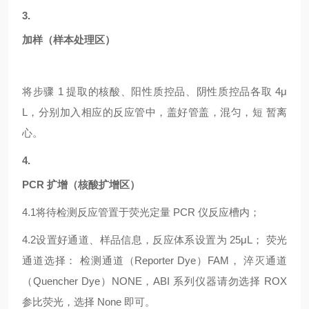
3.
加样（样本处理区）
将步骤
1 提取的核酸、阳性质控品、阴性质控品各取 4μ
L，分别加入相应的反应管中，盖好管盖，混匀，短 暂离
心。
4.
PCR 扩增（核酸扩增区）
4.1
将待检测反应管置于荧光定量
PCR 仪反应槽内；
4.2
设置好通道、样品信息，反应体系设置为
25μL； 荧光
通道选择： 检测通道（Reporter Dye）FAM， 淬灭通道
（Quencher Dye）NONE，ABI 系列仪器请勿选择 ROX
参比荧光，选择 None 即可。