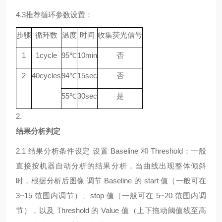
4.3
推荐循环参数设置：
步骤
循环数
温度
时间
收集荧光信号
1
1
cycle
9
5℃
10min
否
2
40
cycle
s
94
℃
15sec
否
55
℃
30sec
是
2.
结果分析判定
2.1
结果分析条件设定
设置
Baseline 和 Threshold：一般
直接按机器自动分析的结果分析，当曲线出现整体倾斜
时，根据分析后图像 调节 Baseline 的 start 值（一般可在
3~15 范围内调节）、stop 值（一般可在 5~20 范围内调
节），以及 Threshold 的 Value 值（上下拖动阈值线至高