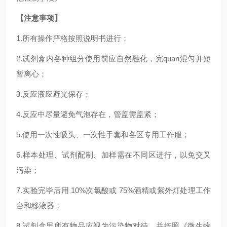
【注意事项】
1.
所有操作严格按照说明书进行；
2.
试剂盒内各种组分使用前应自然融化，完
quan
混匀并短
暂离心；
3.反应液应避光保存；
4.反应中尽量避免气泡存在，管盖需盖紧；
5.使用一次性吸头、一次性手套和各区专用工作服；
6.样本处理、试剂配制、加样需在不同区进行，以免交叉
污染；
7.实验完毕后用 10%次氯酸或 75%酒精或紫外灯处理工作
台和移液器；
8.试剂盒里所有物品应视为污染物对待，并按照《微生物