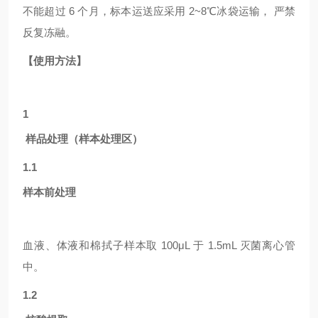
不能超过 6 个月，标本运送应采用 2~8℃冰袋运输， 严禁
反复冻融。
【使用方法】
1
样品处理（样本处理区）
1.1
样本前处理
血液、体液和棉拭子样本取
100μL 于 1.5mL 灭菌离心管
中。
1.2