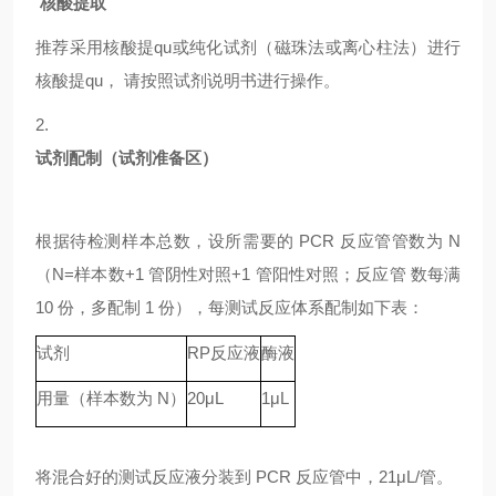
核酸提取
推荐采用核酸提qu或纯化试剂（磁珠法或离心柱法）进行
核酸提qu，
请按照试剂说明书进行操作。
2.
试剂配制（试剂准备区）
根据待检测样本总数，设所需要的
PCR 反应管管数为 N
（N=样本数+1 管阴性对照+1 管阳性对照；反应管 数每满
10 份，多配制 1 份），每测试反应体系配制如下表：
试剂
RP
反应液
酶液
用量（样本数为
N）
20μL
1μL
将混合好的测试反应液分装到
PCR 反应管中，21μL/管。