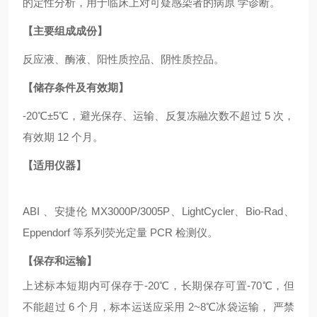
的定性分析，用于临床上对可疑感染者的病原 学诊断。
【主要组成成份】
反应液、酶液、阳性质控品、阴性质控品。
【储存条件及有效期】
-20℃±5℃，避光保存、运输、反复冻融次数不超过 5 次，
有效期 12 个月。
【适用仪器】
ABI 、安捷伦 MX3000P/3005P、LightCycler、Bio-Rad、
Eppendorf 等系列荧光定量 PCR 检测仪。
【保存和运输】
上述标本短期内可保存于
-20℃，长期保存可置-70℃，但
不能超过 6 个月，标本运送应采用 2~8℃冰袋运输， 严禁