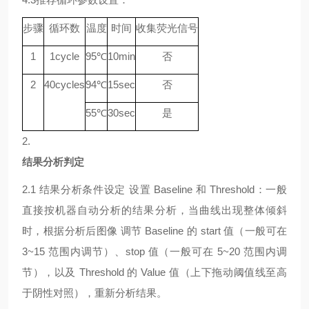
步骤
循环数
温度
时间
收集荧光信号
1
1
cycle
9
5℃
10min
否
2
40
cycle
s
94
℃
15sec
否
55
℃
30sec
是
2.
结果分析判定
2.1
结果分析条件设定
设置
Baseline 和 Threshold：一般
直接按机器自动分析的结果分析，当曲线出现整体倾斜
时，根据分析后图像 调节 Baseline 的 start 值（一般可在
3~15 范围内调节）、stop 值（一般可在 5~20 范围内调
节），以及 Threshold 的 Value 值（上下拖动阈值线至高
于阴性对照），重新分析结果。