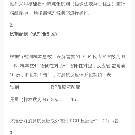
推荐采用核酸提qu或纯化试剂（磁珠法或离心柱法）进行
核酸提qu，
请按照试剂说明书进行操作。
2.
试剂配制（试剂准备区）
根据待检测样本总数，设所需要的
PCR 反应管管数为 N
（N=样本数+1 管阴性对照+1 管阳性对照；反应管 数每满
10 份，多配制 1 份），每测试反应体系配制如下表：
试剂
RP
反应液
酶液
用量（样本数为
N）
20μL
1μL
将混合好的测试反应液分装到
PCR 反应管中，21μL/管。
3.