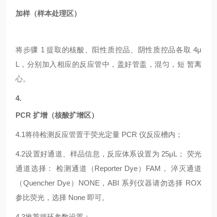
加样（样本处理区）
将步骤
1 提取的核酸、阳性质控品、阴性质控品各取 4μ
L，分别加入相应的反应管中，盖好管盖，混匀，短 暂离
心。
4.
PCR 扩增（核酸扩增区）
4.1
将待检测反应管置于荧光定量
PCR 仪反应槽内；
4.2
设置好通道、样品信息，反应体系设置为
25μL； 荧光
通道选择： 检测通道（Reporter Dye）FAM， 淬灭通道
（Quencher Dye）NONE，ABI 系列仪器请勿选择 ROX
参比荧光，选择 None 即可。
4.3
推荐循环参数设置：