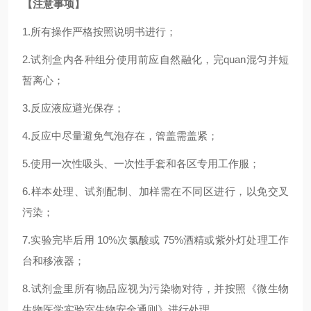
【注意事项】
1.
所有操作严格按照说明书进行；
2.
试剂盒内各种组分使用前应自然融化，完
quan
混匀并短
暂离心；
3.反应液应避光保存；
4.反应中尽量避免气泡存在，管盖需盖紧；
5.使用一次性吸头、一次性手套和各区专用工作服；
6.样本处理、试剂配制、加样需在不同区进行，以免交叉
污染；
7.实验完毕后用 10%次氯酸或 75%酒精或紫外灯处理工作
台和移液器；
8.试剂盒里所有物品应视为污染物对待，并按照《微生物
生物医学实验室生物安全通则》进行处理。