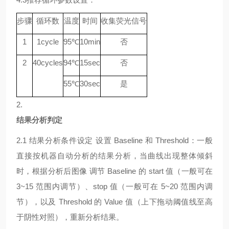
步骤
循环数
温度
时间
收集荧光信号
1
1
cycle
9
5℃
10min
否
2
40
cycle
s
94
℃
15sec
否
55
℃
30sec
是
2.
结果分析判定
2.1
结果分析条件设定
设置
Baseline 和 Threshold：一般
直接按机器自动分析的结果分析，当曲线出现整体倾斜
时，根据分析后图像 调节 Baseline 的 start 值（一般可在
3~15 范围内调节）、stop 值（一般可在 5~20 范围内调
节），以及 Threshold 的 Value 值（上下拖动阈值线至高
于阴性对照），重新分析结果。