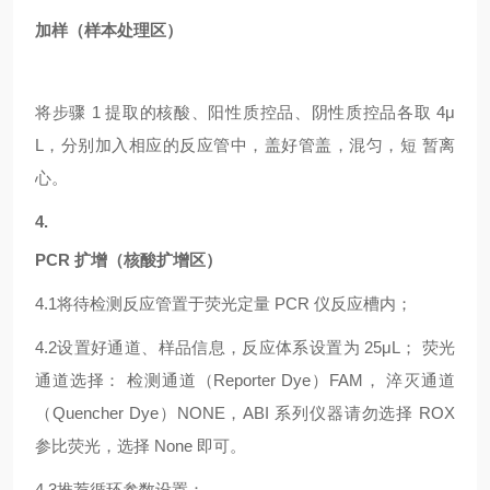
加样（样本处理区）
将步骤
1 提取的核酸、阳性质控品、阴性质控品各取 4μ
L，分别加入相应的反应管中，盖好管盖，混匀，短 暂离
心。
4.
PCR 扩增（核酸扩增区）
4.1
将待检测反应管置于荧光定量
PCR 仪反应槽内；
4.2
设置好通道、样品信息，反应体系设置为
25μL； 荧光
通道选择： 检测通道（Reporter Dye）FAM， 淬灭通道
（Quencher Dye）NONE，ABI 系列仪器请勿选择 ROX
参比荧光，选择 None 即可。
4.3
推荐循环参数设置：