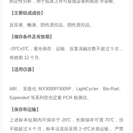
的定性分析，用于临床上对可疑感染者的病原 学诊断。
【主要组成成份】
反应液、酶液、阳性质控品、阴性质控品。
【储存条件及有效期】
-20℃±5℃，避光保存、运输、反复冻融次数不超过 5 次，
有效期 12 个月。
【适用仪器】
ABI 、安捷伦 MX3000P/3005P、LightCycler、Bio-Rad、
Eppendorf 等系列荧光定量 PCR 检测仪。
【保存和运输】
上述标本短期内可保存于
-20℃，长期保存可置-70℃，但
不能超过 6 个月，标本运送应采用 2~8℃冰袋运输， 严禁