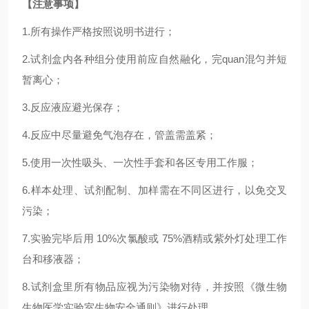
【注意事项】
1.
所有操作严格按照说明书进行；
2.
试剂盒内各种组分使用前应自然融化，完
quan
混匀并短
暂离心；
3.反应液应避光保存；
4.反应中尽量避免气泡存在，管盖需盖紧；
5.使用一次性吸头、一次性手套和各区专用工作服；
6.样本处理、试剂配制、加样需在不同区进行，以免交叉
污染；
7.实验完毕后用 10%次氯酸或 75%酒精或紫外灯处理工作
台和移液器；
8.试剂盒里所有物品应视为污染物对待，并按照《微生物
生物医学实验室生物安全通则》进行处理。