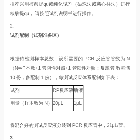
推荐采用核酸提qu或纯化试剂（磁珠法或离心柱法）进行
核酸提qu，
请按照试剂说明书进行操作。
2.
试剂配制（试剂准备区）
根据待检测样本总数，设所需要的
PCR 反应管管数为 N
（N=样本数+1 管阴性对照+1 管阳性对照；反应管 数每满
10 份，多配制 1 份），每测试反应体系配制如下表：
试剂
RP
反应液
酶液
用量（样本数为
N）
20μL
1μL
将混合好的测试反应液分装到
PCR 反应管中，21μL/管。
3.