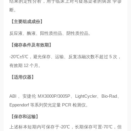
结果的定性分析，用于临床上对可疑感染者的病原 学诊
断。
【主要组成成份】
反应液、酶液、阳性质控品、阴性质控品。
【储存条件及有效期】
-20℃±5℃，避光保存、运输、反复冻融次数不超过 5 次，
有效期 12 个月。
【适用仪器】
ABI 、安捷伦 MX3000P/3005P、LightCycler、Bio-Rad、
Eppendorf 等系列荧光定量 PCR 检测仪。
【保存和运输】
上述标本短期内可保存于
-20℃，长期保存可置-70℃，但