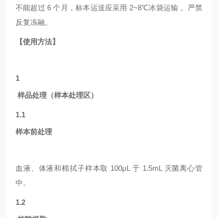
不能超过 6 个月，标本运送应采用 2~8℃冰袋运输， 严禁
反复冻融。
【使用方法】
1
样品处理（样本处理区）
1.1
样本前处理
血液、体液和棉拭子样本取
100μL 于 1.5mL 灭菌离心管
中。
1.2