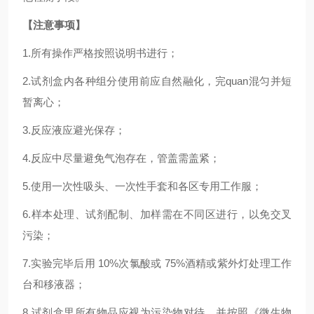
【注意事项】
1.
所有操作严格按照说明书进行；
2.
试剂盒内各种组分使用前应自然融化，完
quan
混匀并短
暂离心；
3.反应液应避光保存；
4.反应中尽量避免气泡存在，管盖需盖紧；
5.使用一次性吸头、一次性手套和各区专用工作服；
6.样本处理、试剂配制、加样需在不同区进行，以免交叉
污染；
7.实验完毕后用 10%次氯酸或 75%酒精或紫外灯处理工作
台和移液器；
8.试剂盒里所有物品应视为污染物对待，并按照《微生物