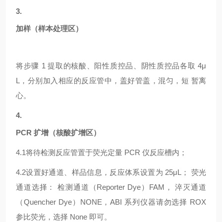
3.
加样（样本处理区）
将步骤
1 提取的核酸、阳性质控品、阴性质控品各取 4μ
L，分别加入相应的反应管中，盖好管盖，混匀，短 暂离
心。
4.
PCR 扩增（核酸扩增区）
4.1
将待检测反应管置于荧光定量
PCR 仪反应槽内；
4.2
设置好通道、样品信息，反应体系设置为
25μL； 荧光
通道选择： 检测通道（Reporter Dye）FAM， 淬灭通道
（Quencher Dye）NONE，ABI 系列仪器请勿选择 ROX
参比荧光，选择 None 即可。