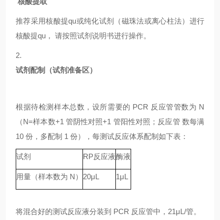
核酸提取
推荐采用核酸提qu或纯化试剂（磁珠法或离心柱法）进行
核酸提qu，
请按照试剂说明书进行操作。
2.
试剂配制（试剂准备区）
根据待检测样本总数，设所需要的
PCR 反应管管数为 N
（N=样本数+1 管阴性对照+1 管阳性对照；反应管 数每满
10 份，多配制 1 份），每测试反应体系配制如下表：
试剂
RP
反应液
酶液
用量（样本数为
N）
20μL
1μL
将混合好的测试反应液分装到
PCR 反应管中，21μL/管。