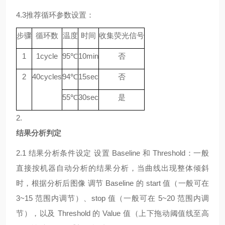
4.3
推荐循环参数设置：
步骤
循环数
温度
时间
收集荧光信号
1
1
cycle
9
5℃
10min
否
2
40
cycle
s
94
℃
15sec
否
55
℃
30sec
是
2.
结果分析判定
2.1
结果分析条件设定
设置
Baseline 和 Threshold：一般
直接按机器自动分析的结果分析，当曲线出现整体倾斜
时，根据分析后图像 调节 Baseline 的 start 值（一般可在
3~15 范围内调节）、stop 值（一般可在 5~20 范围内调
节），以及 Threshold 的 Value 值（上下拖动阈值线至高