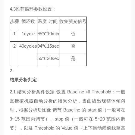
4.3
推荐循环参数设置：
步骤
循环数
温度
时间
收集荧光信号
1
1
cycle
9
5℃
10min
否
2
40
cycle
s
94
℃
15sec
否
55
℃
30sec
是
2.
结果分析判定
2.1
结果分析条件设定
设置
Baseline 和 Threshold：一般
直接按机器自动分析的结果分析，当曲线出现整体倾斜
时，根据分析后图像 调节 Baseline 的 start 值（一般可在
3~15 范围内调节）、stop 值（一般可在 5~20 范围内调
节），以及 Threshold 的 Value 值（上下拖动阈值线至高