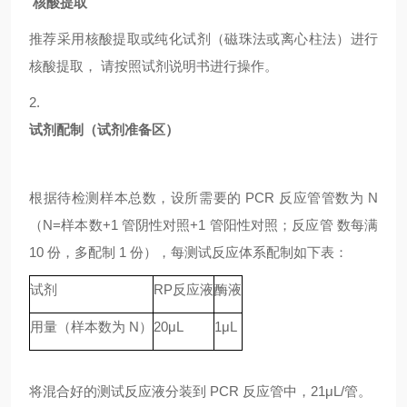
核酸提取
推荐采用核酸提取或纯化试剂（磁珠法或离心柱法）进行
核酸提取，
请按照试剂说明书进行操作。
2.
试剂配制（试剂准备区）
根据待检测样本总数，设所需要的
PCR 反应管管数为 N
（N=样本数+1 管阴性对照+1 管阳性对照；反应管 数每满
10 份，多配制 1 份），每测试反应体系配制如下表：
试剂
RP
反应液
酶液
用量（样本数为
N）
20μL
1μL
将混合好的测试反应液分装到
PCR 反应管中，21μL/管。