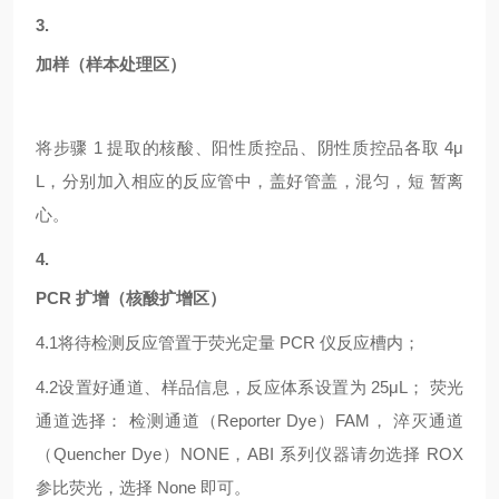
3.
加样（样本处理区）
将步骤
1 提取的核酸、阳性质控品、阴性质控品各取 4μ
L，分别加入相应的反应管中，盖好管盖，混匀，短 暂离
心。
4.
PCR 扩增（核酸扩增区）
4.1
将待检测反应管置于荧光定量
PCR 仪反应槽内；
4.2
设置好通道、样品信息，反应体系设置为
25μL； 荧光
通道选择： 检测通道（Reporter Dye）FAM， 淬灭通道
（Quencher Dye）NONE，ABI 系列仪器请勿选择 ROX
参比荧光，选择 None 即可。