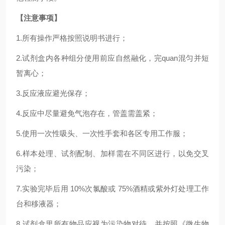
【注意事项】
1.
所有操作严格按照说明书进行；
2.
试剂盒内各种组分使用前应自然融化，完
quan
混匀并短
暂离心；
3.反应液应避光保存；
4.反应中尽量避免气泡存在，管盖需盖紧；
5.使用一次性吸头、一次性手套和各区专用工作服；
6.样本处理、试剂配制、加样需在不同区进行，以免交叉
污染；
7.实验完毕后用 10%次氯酸或 75%酒精或紫外灯处理工作
台和移液器；
8.试剂盒里所有物品应视为污染物对待，并按照《微生物