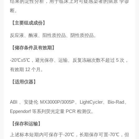
结果的定性分析，用于临床上对可疑感染者的病原 学诊
断。
【主要组成成份】
反应液、酶液、阳性质控品、阴性质控品。
【储存条件及有效期】
-20℃±5℃，避光保存、运输、反复冻融次数不超过 5 次，
有效期 12 个月。
【适用仪器】
ABI 、安捷伦 MX3000P/3005P、LightCycler、Bio-Rad、
Eppendorf 等系列荧光定量 PCR 检测仪。
【保存和运输】
上述标本短期内可保存于
-20℃，长期保存可置-70℃，但