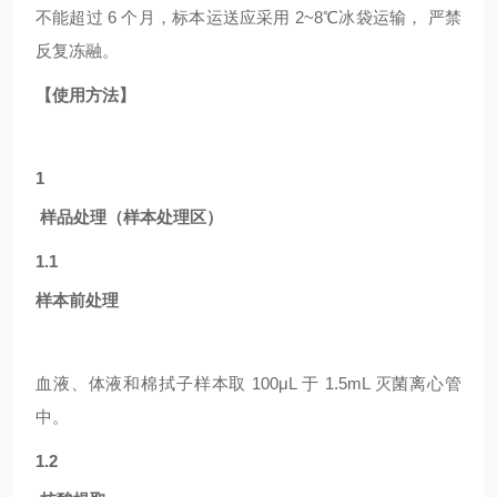
不能超过 6 个月，标本运送应采用 2~8℃冰袋运输， 严禁
反复冻融。
【使用方法】
1
样品处理（样本处理区）
1.1
样本前处理
血液、体液和棉拭子样本取
100μL 于 1.5mL 灭菌离心管
中。
1.2