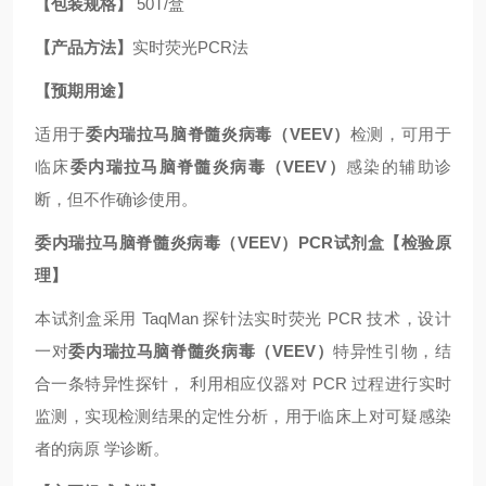
【包装规格】
50T/盒
【
产品方法
】
实时荧光
PCR法
【预期用途】
适用于
委内瑞拉马脑脊髓炎病毒（
VEEV
）
检测，可用于
临床
委内瑞拉马脑脊髓炎病毒（
VEEV
）
感染的辅助诊
断，但不作确诊使用。
委内瑞拉马脑脊髓炎病毒（
VEEV
）
PCR试剂盒
【检验原
理】
本试剂盒采用
TaqMan 探针法实时荧光 PCR 技术，设计
一对
委内瑞拉马脑脊髓炎病毒（
VEEV
）
特异性引物，结
合一条特异性探针，
利用相应仪器对
PCR 过程进行实时
监测，实现检测结果的定性分析，用于临床上对可疑感染
者的病原 学诊断。