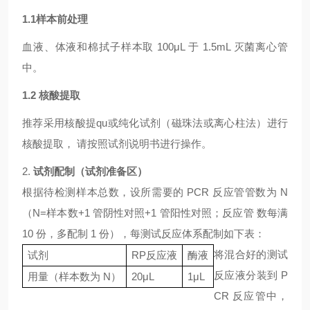
1.1
样本前处理
血液、体液和棉拭子样本取
100μL 于 1.5mL 灭菌离心管
中。
1.2
核酸提取
推荐采用核酸提qu或纯化试剂（磁珠法或离心柱法）进行
核酸提取， 请按照试剂说明书进行操作。
2.
试剂配制（试剂准备区）
根据待检测样本总数，设所需要的
PCR 反应管管数为 N
（N=样本数+1 管阴性对照+1 管阳性对照；反应管 数每满
10 份，多配制 1 份），每测试反应体系配制如下表：
将混合好的测试
试剂
RP反应液
酶液
反应液分装到
P
用量（样本数为
N）
20μL
1μL
CR 反应管中，