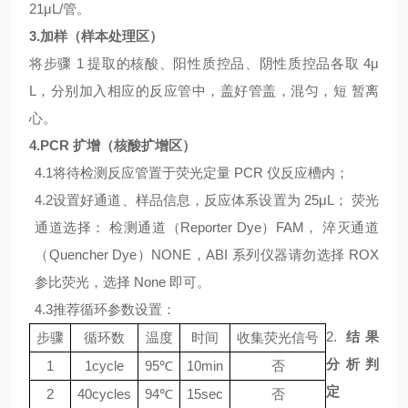
21μL/管。
3.
加样（样本处理区）
将步骤
1 提取的核酸、阳性质控品、阴性质控品各取 4μ
L，分别加入相应的反应管中，盖好管盖，混匀，短 暂离
心。
4.
PCR 扩增（核酸扩增区）
4.1将待检测反应管置于荧光定量 PCR 仪反应槽内；
4.2设置好通道、样品信息，反应体系设置为 25μL； 荧光
通道选择： 检测通道（Reporter Dye）FAM， 淬灭通道
（Quencher Dye）NONE，ABI 系列仪器请勿选择 ROX
参比荧光，选择 None 即可。
4.3推荐循环参数设置：
2.
结果
步骤
循环数
温度
时间
收集荧光信号
分析判
1
1cycle
95℃
10min
否
定
2
40cycles
94℃
15sec
否