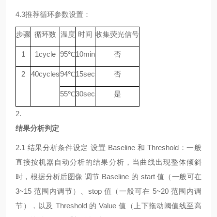
4.3
推荐循环参数设置：
步骤
循环数
温度
时间
收集荧光信号
1
1
cycle
9
5℃
10min
否
2
40
cycle
s
94
℃
15sec
否
55
℃
30sec
是
2.
结果分析判定
2.1
结果分析条件设定
设置
Baseline 和 Threshold：一般
直接按机器自动分析的结果分析，当曲线出现整体倾斜
时，根据分析后图像 调节 Baseline 的 start 值（一般可在
3~15 范围内调节）、stop 值（一般可在 5~20 范围内调
节），以及 Threshold 的 Value 值（上下拖动阈值线至高