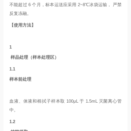
不能超过 6 个月，标本运送应采用 2~8℃冰袋运输， 严禁
反复冻融。
【使用方法】
1
样品处理（样本处理区）
1.1
样本前处理
血液、体液和棉拭子样本取
100μL 于 1.5mL 灭菌离心管
中。
1.2