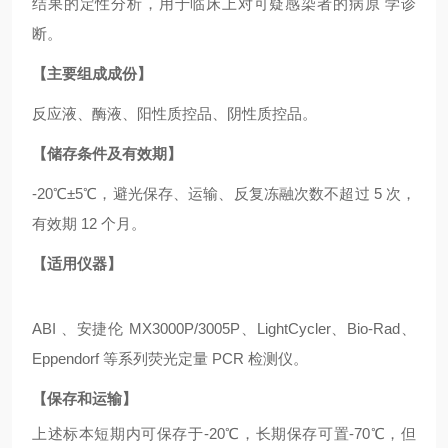
结果的定性分析，用于临床上对可疑感染者的病原 学诊
断。
【主要组成成份】
反应液、酶液、阳性质控品、阴性质控品。
【储存条件及有效期】
-20℃±5℃，避光保存、运输、反复冻融次数不超过 5 次，
有效期 12 个月。
【适用仪器】
ABI 、安捷伦 MX3000P/3005P、LightCycler、Bio-Rad、
Eppendorf 等系列荧光定量 PCR 检测仪。
【保存和运输】
上述标本短期内可保存于
-20℃，长期保存可置-70℃，但