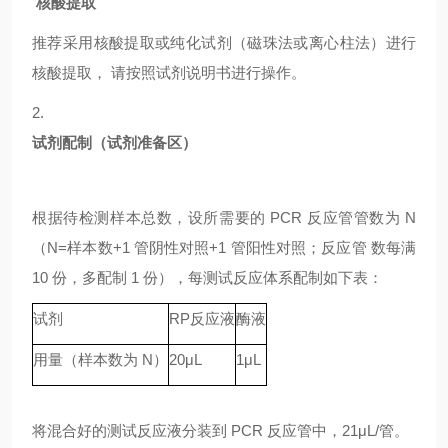
核酸提取
推荐采用核酸提取或纯化试剂（磁珠法或离心柱法）进行
核酸提取，
请按照试剂说明书进行操作。
2.
试剂配制（试剂准备区）
根据待检测样本总数，设所需要的
PCR 反应管管数为 N
（N=样本数+1 管阴性对照+1 管阳性对照；反应管 数每满
10 份，多配制 1 份），每测试反应体系配制如下表：
试剂
RP
反应液
酶液
用量（样本数为
N）
20μL
1μL
将混合好的测试反应液分装到
PCR 反应管中，21μL/管。