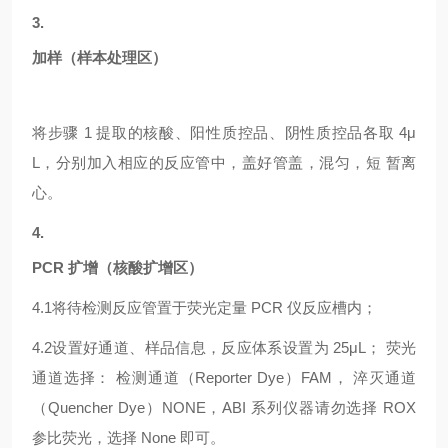
3.
加样（样本处理区）
将步骤
1 提取的核酸、阳性质控品、阴性质控品各取 4μ
L，分别加入相应的反应管中，盖好管盖，混匀，短 暂离
心。
4.
PCR 扩增（核酸扩增区）
4.1
将待检测反应管置于荧光定量
PCR 仪反应槽内；
4.2
设置好通道、样品信息，反应体系设置为
25μL； 荧光
通道选择： 检测通道（Reporter Dye）FAM， 淬灭通道
（Quencher Dye）NONE，ABI 系列仪器请勿选择 ROX
参比荧光，选择 None 即可。