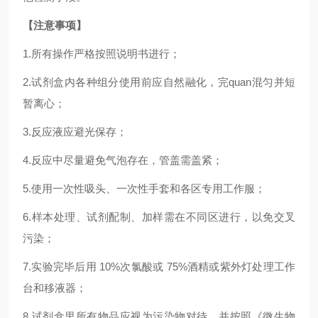
【注意事项】
1.
所有操作严格按照说明书进行；
2.
试剂盒内各种组分使用前应自然融化，完
quan
混匀并短
暂离心；
3.反应液应避光保存；
4.反应中尽量避免气泡存在，管盖需盖紧；
5.使用一次性吸头、一次性手套和各区专用工作服；
6.样本处理、试剂配制、加样需在不同区进行，以免交叉
污染；
7.实验完毕后用 10%次氯酸或 75%酒精或紫外灯处理工作
台和移液器；
8.试剂盒里所有物品应视为污染物对待，并按照《微生物