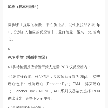
加样（样本处理区）
将步骤
1 提取的核酸、阳性质控品、阴性质控品各取 4μ
L，分别加入相应的反应管中，盖好管盖，混匀，短 暂离
心。
4.
PCR 扩增（核酸扩增区）
4.1
将待检测反应管置于荧光定量
PCR 仪反应槽内；
4.2
设置好通道、样品信息，反应体系设置为
25μL； 荧光
通道选择： 检测通道（Reporter Dye）FAM， 淬灭通道
（Quencher Dye）NONE，ABI 系列仪器请勿选择 ROX
参比荧光，选择 None 即可。
4.3
推荐循环参数设置：