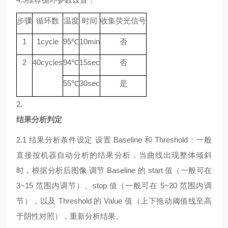
步骤
循环数
温度
时间
收集荧光信号
1
1
cycle
9
5℃
10min
否
2
40
cycle
s
94
℃
15sec
否
55
℃
30sec
是
2.
结果分析判定
2.1
结果分析条件设定
设置
Baseline 和 Threshold：一般
直接按机器自动分析的结果分析，当曲线出现整体倾斜
时，根据分析后图像 调节 Baseline 的 start 值（一般可在
3~15 范围内调节）、stop 值（一般可在 5~20 范围内调
节），以及 Threshold 的 Value 值（上下拖动阈值线至高
于阴性对照），重新分析结果。