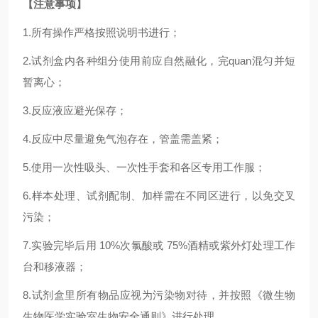
【注意事项】
1.
所有操作严格按照说明书进行；
2.
试剂盒内各种组分使用前应自然融化，完
quan
混匀并短
暂离心；
3.反应液应避光保存；
4.反应中尽量避免气泡存在，管盖需盖紧；
5.使用一次性吸头、一次性手套和各区专用工作服；
6.样本处理、试剂配制、加样需在不同区进行，以免交叉
污染；
7.实验完毕后用 10%次氯酸或 75%酒精或紫外灯处理工作
台和移液器；
8.试剂盒里所有物品应视为污染物对待，并按照《微生物
生物医学实验室生物安全通则》进行处理。