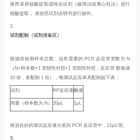
推荐采用核酸提取或纯化试剂（磁珠法或离心柱法）进行
核酸提取，
请按照试剂说明书进行操作。
2.
试剂配制（试剂准备区）
根据待检测样本总数，设所需要的
PCR 反应管管数为 N
（N=样本数+1 管阴性对照+1 管阳性对照；反应管 数每满
10 份，多配制 1 份），每测试反应体系配制如下表：
试剂
RP
反应液
酶液
用量（样本数为
N）
20μL
1μL
将混合好的测试反应液分装到
PCR 反应管中，21μL/管。
3.