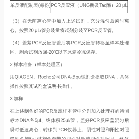
单反液配制表(每份)
PCR反应液（UNG酶及Taq酶）
20 μL
（3）在无菌离心管中加入上述试剂，充分混匀后瞬时离
心。按照20 μL/管分装量将试剂分装至PCR反应管。
（4）盖紧PCR反应管盖后将PCR反应管转移至样本处理
区。剩余试剂放回-20℃以下冰箱冷冻保存。
2.样本准备（样本处理区）
用QIAGEN、Roche公司DNA提qu试剂盒提取DNA，具体
操作按照其试剂盒说明书操作。
3.加样
在上述制备好的PCR反应样本管中分别加入处理好的待测
标本DNA各5μl、终体积25μl/管，盖好PCR反应盖混匀后
瞬时低速离心，转移到PCR仪器上。阴性对照和阳性对照
管则各加5μL试剂盒自带的阴性对照或阳性对照品，终体