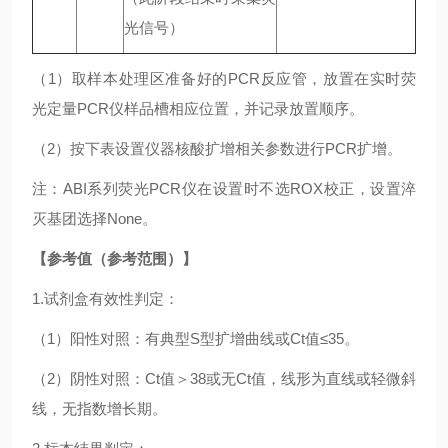
光信号）
（1）取样本处理区准备好的PCR反应管，放置在实时荧
光定量PCR仪样品槽相应位置，并记录放置顺序。
（2）按下表设置仪器核酸扩增相关参数进行PCR扩增。
注：ABI系列荧光PCR仪在设置时不选ROX校正，设置淬
灭基团选择None。
【参考值（参考范围）】
1.试剂盒有效性判定：
（1）阳性对照：有典型S型扩增曲线或Ct值≤35。
（2）阴性对照：Ct值＞38或无Ct值，线形为直线或轻微斜
线，无指数增长期。