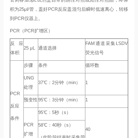
积为25μl/管，盖好PCR反应盖混匀后瞬时低速离心，转移
到PCR仪器上。
PCR（PCR扩增区）
反应
FAM通道采集LSDV
25 μL
通道选择
体积
荧光信号
步骤
条件
循环数
UNG
37℃：2分钟（min）
1
处理
PCR
预变性
95℃：3分钟（min）
1
反应
95℃：5秒（s）
条件
PCR
58℃：40秒（s）
40
扩增
（此阶段结束时采集荧