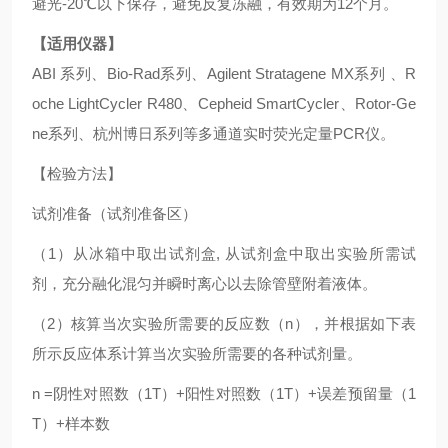
避光-20℃以下保存，避免反复冻融，有效期为12个月。
【适用仪器】
ABI 系列、Bio-Rad系列、Agilent Stratagene MX系列 、R
oche LightCycler R480、Cepheid SmartCycler、Rotor-Ge
ne系列、杭州博日系列等多通道实时荧光定量PCR仪。
【检验方法】
试剂准备（试剂准备区）
（1）从冰箱中取出试剂盒, 从试剂盒中取出实验所需试
剂，充分融化混匀并瞬时离心以去除管壁附着液体。
（2）核算当次实验所需要的反应数（n），并根据如下表
所示反应体系计算当次实验所需要的各种试剂量。
n =阴性对照数（1T）+阳性对照数（1T）+误差预留量（1
T）+样本数