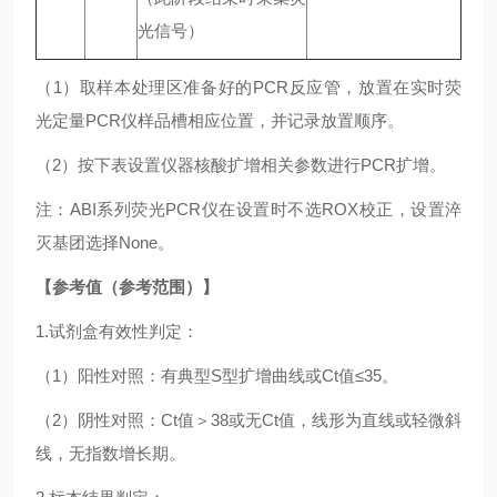
光信号）
（1）取样本处理区准备好的PCR反应管，放置在实时荧
光定量PCR仪样品槽相应位置，并记录放置顺序。
（2）按下表设置仪器核酸扩增相关参数进行PCR扩增。
注：ABI系列荧光PCR仪在设置时不选ROX校正，设置淬
灭基团选择None。
【参考值（参考范围）】
1.试剂盒有效性判定：
（1）阳性对照：有典型S型扩增曲线或Ct值≤35。
（2）阴性对照：Ct值＞38或无Ct值，线形为直线或轻微斜
线，无指数增长期。