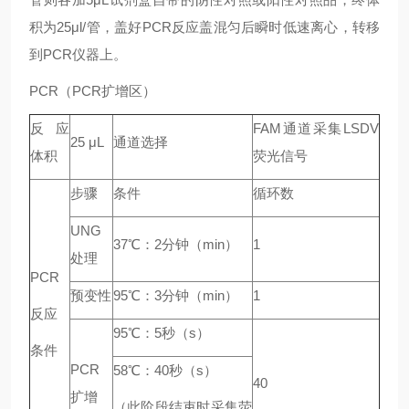
积为25μl/管，盖好PCR反应盖混匀后瞬时低速离心，转移
到PCR仪器上。
PCR（PCR扩增区）
反应
FAM通道采集LSDV
25 μL
通道选择
体积
荧光信号
步骤
条件
循环数
UNG
37℃：2分钟（min）
1
处理
PCR
预变性
95℃：3分钟（min）
1
反应
95℃：5秒（s）
条件
PCR
58℃：40秒（s）
40
扩增
（此阶段结束时采集荧