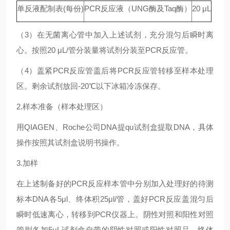
单反液配制表(每份)
PCR反应液（UNG酶及Taq酶）
20 μL
（3）在无菌离心管中加入上述试剂，充分混匀后瞬时离
心。按照20 μL/管分装量将试剂分装至PCR反应管。
（4）盖紧PCR反应管盖后将PCR反应管转移至样本处理
区。剩余试剂放回-20℃以下冰箱冷冻保存。
2.样本准备（样本处理区）
用QIAGEN、Roche公司DNA提qu试剂盒提取DNA，具体
操作按照其试剂盒说明书操作。
3.加样
在上述制备好的PCR反应样本管中分别加入处理好的待测
标本DNA各5μl、终体积25μl/管，盖好PCR反应盖混匀后
瞬时低速离心，转移到PCR仪器上。阴性对照和阳性对照
管则各加5μL试剂盒自带的阴性对照或阳性对照品，终体