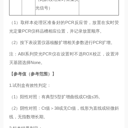
光信号）
（1）取样本处理区准备好的PCR反应管，放置在实时荧
光定量PCR仪样品槽相应位置，并记录放置顺序。
（2）按下表设置仪器核酸扩增相关参数进行PCR扩增。
注：ABI系列荧光PCR仪在设置时不选ROX校正，设置淬
灭基团选择None。
【参考值（参考范围）】
1.试剂盒有效性判定：
（1）阳性对照：有典型S型扩增曲线或Ct值≤35。
（2）阴性对照：Ct值＞38或无Ct值，线形为直线或轻微斜
线，无指数增长期。