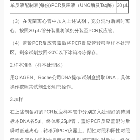
单反液配制表(每份)
PCR反应液（UNG酶及Taq酶）
20 μL
（3）在无菌离心管中加入上述试剂，充分混匀后瞬时离
心。按照20 μL/管分装量将试剂分装至PCR反应管。
（4）盖紧PCR反应管盖后将PCR反应管转移至样本处理
区。剩余试剂放回-20℃以下冰箱冷冻保存。
2.样本准备（样本处理区）
用QIAGEN、Roche公司DNA提qu试剂盒提取DNA，具体
操作按照其试剂盒说明书操作。
3.加样
在上述制备好的PCR反应样本管中分别加入处理好的待测
标本DNA各5μl、终体积25μl/管，盖好PCR反应盖混匀后
瞬时低速离心，转移到PCR仪器上。阴性对照和阳性对照
管则各加5μL试剂盒自带的阴性对照或阳性对照品，终体