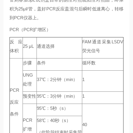
积为25μl/管，盖好PCR反应盖混匀后瞬时低速离心，转移
到PCR仪器上。
PCR（PCR扩增区）
反应
FAM通道采集LSDV
25 μL
通道选择
体积
荧光信号
步骤
条件
循环数
UNG
37℃：2分钟（min）
1
处理
PCR
预变性
95℃：3分钟（min）
1
反应
95℃：5秒（s）
条件
PCR
58℃：40秒（s）
40
扩增
（此阶段结束时采集荧