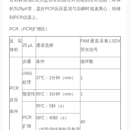
积为25μl/管，盖好PCR反应盖混匀后瞬时低速离心，转移
到PCR仪器上。
PCR（PCR扩增区）
反应
FAM通道采集LSDV
25 μL
通道选择
体积
荧光信号
步骤
条件
循环数
UNG
37℃：2分钟（min）
1
处理
PCR
预变性
95℃：3分钟（min）
1
反应
95℃：5秒（s）
条件
PCR
58℃：40秒（s）
40
扩增
（此阶段结束时采集荧