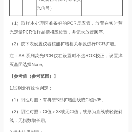
光信号）
（1）取样本处理区准备好的PCR反应管，放置在实时荧
光定量PCR仪样品槽相应位置，并记录放置顺序。
（2）按下表设置仪器核酸扩增相关参数进行PCR扩增。
注：ABI系列荧光PCR仪在设置时不选ROX校正，设置淬
灭基团选择None。
【参考值（参考范围）】
1.试剂盒有效性判定：
（1）阳性对照：有典型S型扩增曲线或Ct值≤35。
（2）阴性对照：Ct值＞38或无Ct值，线形为直线或轻微斜
线，无指数增长期。