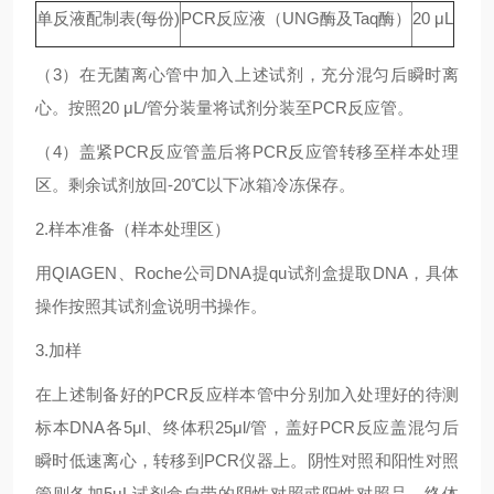
单反液配制表(每份)
PCR反应液（UNG酶及Taq酶）
20 μL
（3）在无菌离心管中加入上述试剂，充分混匀后瞬时离
心。按照20 μL/管分装量将试剂分装至PCR反应管。
（4）盖紧PCR反应管盖后将PCR反应管转移至样本处理
区。剩余试剂放回-20℃以下冰箱冷冻保存。
2.样本准备（样本处理区）
用QIAGEN、Roche公司DNA提qu试剂盒提取DNA，具体
操作按照其试剂盒说明书操作。
3.加样
在上述制备好的PCR反应样本管中分别加入处理好的待测
标本DNA各5μl、终体积25μl/管，盖好PCR反应盖混匀后
瞬时低速离心，转移到PCR仪器上。阴性对照和阳性对照
管则各加5μL试剂盒自带的阴性对照或阳性对照品，终体