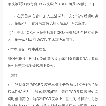
单反液配制表(每份)
PCR反应液（UNG酶及Taq酶）
20 μL
（3）在无菌离心管中加入上述试剂，充分混匀后瞬时离
心。按照20 μL/管分装量将试剂分装至PCR反应管。
（4）盖紧PCR反应管盖后将PCR反应管转移至样本处理
区。剩余试剂放回-20℃以下冰箱冷冻保存。
2.样本准备（样本处理区）
用QIAGEN、Roche公司DNA提qu试剂盒提取DNA，具体
操作按照其试剂盒说明书操作。
3.加样
在上述制备好的PCR反应样本管中分别加入处理好的待测
标本DNA各5μl、终体积25μl/管，盖好PCR反应盖混匀后
瞬时低速离心，转移到PCR仪器上。阴性对照和阳性对照
管则各加5μL试剂盒自带的阴性对照或阳性对照品，终体