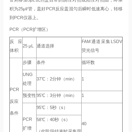
积为25μl/管，盖好PCR反应盖混匀后瞬时低速离心，转移
到PCR仪器上。
PCR（PCR扩增区）
反应
FAM通道采集LSDV
25 μL
通道选择
体积
荧光信号
步骤
条件
循环数
UNG
37℃：2分钟（min）
1
处理
PCR
预变性
95℃：3分钟（min）
1
反应
95℃：5秒（s）
条件
PCR
58℃：40秒（s）
40
扩增
（此阶段结束时采集荧