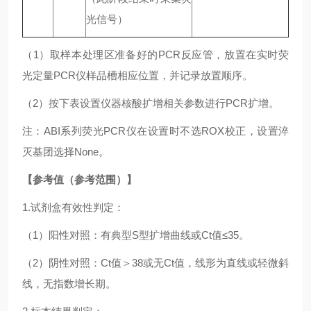
光信号）
（1）取样本处理区准备好的PCR反应管，放置在实时荧
光定量PCR仪样品槽相应位置，并记录放置顺序。
（2）按下表设置仪器核酸扩增相关参数进行PCR扩增。
注：ABI系列荧光PCR仪在设置时不选ROX校正，设置淬
灭基团选择None。
【参考值（参考范围）】
1.试剂盒有效性判定：
（1）阳性对照：有典型S型扩增曲线或Ct值≤35。
（2）阴性对照：Ct值＞38或无Ct值，线形为直线或轻微斜
线，无指数增长期。