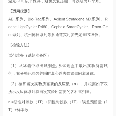
避光-20℃以下保存，避免反复冻融，有效期为12个月。
【适用仪器】
ABI 系列、Bio-Rad系列、Agilent Stratagene MX系列 、R
oche LightCycler R480、Cepheid SmartCycler、Rotor-Ge
ne系列、杭州博日系列等多通道实时荧光定量PCR仪。
【检验方法】
试剂准备（试剂准备区）
（1）从冰箱中取出试剂盒, 从试剂盒中取出实验所需试
剂，充分融化混匀并瞬时离心以去除管壁附着液体。
（2）核算当次实验所需要的反应数（n），并根据如下表
所示反应体系计算当次实验所需要的各种试剂量。
n =阴性对照数（1T）+阳性对照数（1T）+误差预留量（1
T）+样本数