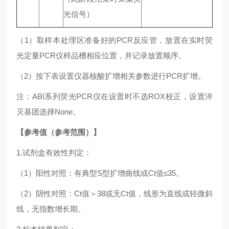
光信号）
（1）取样本处理区准备好的PCR反应管，放置在实时荧
光定量PCR仪样品槽相应位置，并记录放置顺序。
（2）按下表设置仪器核酸扩增相关参数进行PCR扩增。
注：ABI系列荧光PCR仪在设置时不选ROX校正，设置淬
灭基团选择None。
【参考值（参考范围）】
1.试剂盒有效性判定：
（1）阳性对照：有典型S型扩增曲线或Ct值≤35。
（2）阴性对照：Ct值＞38或无Ct值，线形为直线或轻微斜
线，无指数增长期。