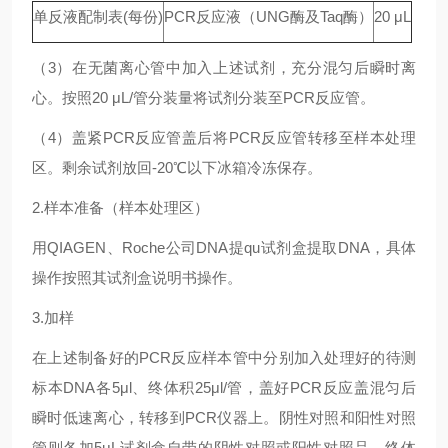
单反液配制表(每份)
PCR反应液（UNG酶及Taq酶）
20 μL
（3）在无菌离心管中加入上述试剂，充分混匀后瞬时离
心。按照20 μL/管分装量将试剂分装至PCR反应管。
（4）盖紧PCR反应管盖后将PCR反应管转移至样本处理
区。剩余试剂放回-20℃以下冰箱冷冻保存。
2.样本准备（样本处理区）
用QIAGEN、Roche公司DNA提qu试剂盒提取DNA，具体
操作按照其试剂盒说明书操作。
3.加样
在上述制备好的PCR反应样本管中分别加入处理好的待测
标本DNA各5μl、终体积25μl/管，盖好PCR反应盖混匀后
瞬时低速离心，转移到PCR仪器上。阴性对照和阳性对照
管则各加5μL试剂盒自带的阴性对照或阳性对照品，终体