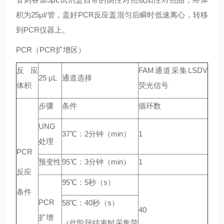
积为25μl/管，盖好PCR反应盖混匀后瞬时低速离心，转移
到PCR仪器上。
PCR（PCR扩增区）
反应
FAM通道采集LSDV
25 μL
通道选择
体积
荧光信号
步骤
条件
循环数
UNG
37℃：2分钟（min）
1
处理
PCR
预变性
95℃：3分钟（min）
1
反应
95℃：5秒（s）
条件
PCR
58℃：40秒（s）
40
扩增
（此阶段结束时采集荧