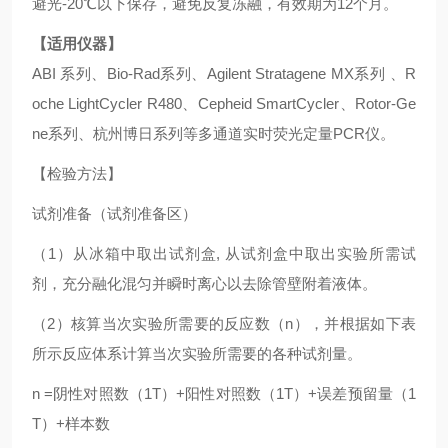
避光-20℃以下保存，避免反复冻融，有效期为12个月。
【适用仪器】
ABI 系列、Bio-Rad系列、Agilent Stratagene MX系列 、R
oche LightCycler R480、Cepheid SmartCycler、Rotor-Ge
ne系列、杭州博日系列等多通道实时荧光定量PCR仪。
【检验方法】
试剂准备（试剂准备区）
（1）从冰箱中取出试剂盒, 从试剂盒中取出实验所需试
剂，充分融化混匀并瞬时离心以去除管壁附着液体。
（2）核算当次实验所需要的反应数（n），并根据如下表
所示反应体系计算当次实验所需要的各种试剂量。
n =阴性对照数（1T）+阳性对照数（1T）+误差预留量（1
T）+样本数